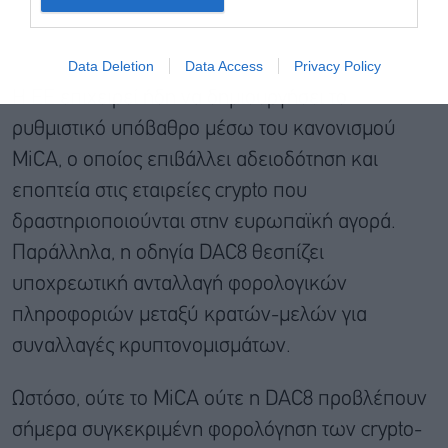
Data Deletion
Data Access
Privacy Policy
Η ΕΕ επιχειρεί ήδη να δημιουργήσει το
ρυθμιστικό υπόβαθρο μέσω του κανονισμού
MiCA, ο οποίος επιβάλλει αδειοδότηση και
εποπτεία στις εταιρείες crypto που
δραστηριοποιούνται στην ευρωπαϊκή αγορά.
Παράλληλα, η οδηγία DAC8 θεσπίζει
υποχρεωτική ανταλλαγή φορολογικών
πληροφοριών μεταξύ κρατών-μελών για
συναλλαγές κρυπτονομισμάτων.
Ωστόσο, ούτε το MiCA ούτε η DAC8 προβλέπουν
σήμερα συγκεκριμένη φορολόγηση των crypto-