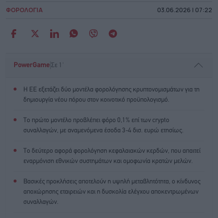
ΦΟΡΟΛΟΓΙΑ
03.06.2026 | 07:22
|
PowerGame
Σε 1'
Η ΕΕ εξετάζει δύο μοντέλα φορολόγησης κρυπτονομισμάτων για τη
δημιουργία νέου πόρου στον κοινοτικό προϋπολογισμό.
Το πρώτο μοντέλο προβλέπει φόρο 0,1% επί των crypto
συναλλαγών, με αναμενόμενα έσοδα 3-4 δισ. ευρώ ετησίως.
Το δεύτερο αφορά φορολόγηση κεφαλαιακών κερδών, που απαιτεί
εναρμόνιση εθνικών συστημάτων και ομοφωνία κρατών μελών.
Βασικές προκλήσεις αποτελούν η υψηλή μεταβλητότητα, ο κίνδυνος
αποχώρησης εταιρειών και η δυσκολία ελέγχου αποκεντρωμένων
συναλλαγών.