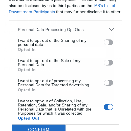
συναλλαγές πραγματοποιούνται εκτός
also be disclosed by us to third parties on the
IAB’s List of
Downstream Participants
that may further disclose it to other
οργανωμένων πλατφορμών, μέσω ιδιωτικών
third parties.
Εγγραφή στο
ψηφιακών πορτοφολιών και αποκεντρωμένων
newsletter
Personal Data Processing Opt Outs
εφαρμογών που είναι δύσκολο να
I want to opt-out of the Sharing of my
παρακολουθηθούν από τις φορολογικές αρχές.
personal data.
Opted In
Αυτό σημαίνει ότι ακόμη και αν θεσπιστεί
ευρωπαϊκός φόρος, η εφαρμογή και ο έλεγχός
I want to opt-out of the Sale of my
Personal Data.
του θα αποτελέσουν μεγάλη πρόκληση.
Αποδέχομαι τους
όρους χρήσης
*
Opted In
και την πολιτική απορρήτου
I want to opt-out of processing my
Personal Data for Targeted Advertising.
Εγγραφή
Opted In
I want to opt-out of Collection, Use,
Retention, Sale, and/or Sharing of my
Personal Data that Is Unrelated with the
Purposes for which it was collected.
Opted Out
CONFIRM