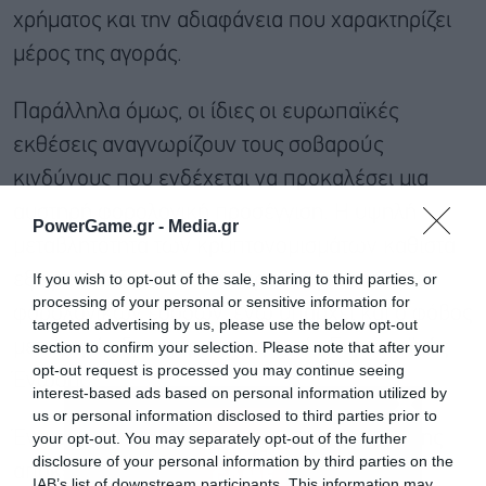
χρήματος και την αδιαφάνεια που χαρακτηρίζει
μέρος της αγοράς.
Παράλληλα όμως, οι ίδιες οι ευρωπαϊκές
εκθέσεις αναγνωρίζουν τους σοβαρούς
κινδύνους που ενδέχεται να προκαλέσει μια
αυστηρή φορολογική προσέγγιση. Η υψηλή
PowerGame.gr -
Media.gr
μεταβλητότητα των κρυπτονομισμάτων καθιστά
If you wish to opt-out of the sale, sharing to third parties, or
εξαιρετικά δύσκολη την πρόβλεψη σταθερών
processing of your personal or sensitive information for
φορολογικών εσόδων, ενώ υπάρχει και ο φόβος
targeted advertising by us, please use the below opt-out
μεταφοράς δραστηριότητας εκτός Ευρωπαϊκής
section to confirm your selection. Please note that after your
opt-out request is processed you may continue seeing
Ένωσης.
interest-based ads based on personal information utilized by
us or personal information disclosed to third parties prior to
Ένα ακόμη κρίσιμο ζήτημα αφορά τη φύση της
your opt-out. You may separately opt-out of the further
disclosure of your personal information by third parties on the
αποκεντρωμένης χρηματοδότησης. Πολλές
IAB’s list of downstream participants. This information may