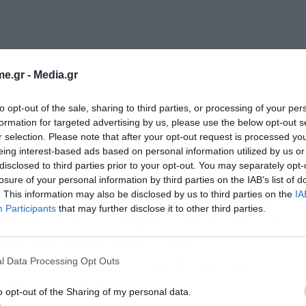
e.gr -
Media.gr
to opt-out of the sale, sharing to third parties, or processing of your per
formation for targeted advertising by us, please use the below opt-out s
r selection. Please note that after your opt-out request is processed y
eing interest-based ads based on personal information utilized by us or
disclosed to third parties prior to your opt-out. You may separately opt-
losure of your personal information by third parties on the IAB’s list of
ική των ταμειακών ροών του Ομίλου, με άνω του
. This information may also be disclosed by us to third parties on the
IA
υργικές ταμειακές ροές. Από το 2019, ο Όμιλος
Participants
that may further disclose it to other third parties.
0 εκατ., ενώ έχει επιστρέψει περίπου €50 εκατ.
ένει κάτω από το 1x του EBITDA,
l Data Processing Opt Outs
Εγγραφή στο
ου να διατηρεί ισορροπία μεταξύ ανάπτυξης,
newsletter
ρος τους μετόχους.
o opt-out of the Sharing of my personal data.