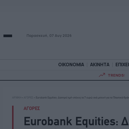
Παρασκευή, 07 Αυγ 2026
ΟΙΚΟΝΟΜΙΑ
ΑΚΙΝΗΤΑ
ΕΠΙΧΕ
TRENDS:
ΟΙΚΟΝΟΜΙΑ
ΑΚΙΝΗΤ
ΑΡΧΙΚΗ
»
ΑΓΟΡΕΣ
»
Eurobank Equities: Διατηρεί τιμή-στόχος τα 7 ευρώ ανά μετοχή για τα Πλαστικά Θρά
ΑΓΟΡΕΣ
Eurobank Equities: Δ