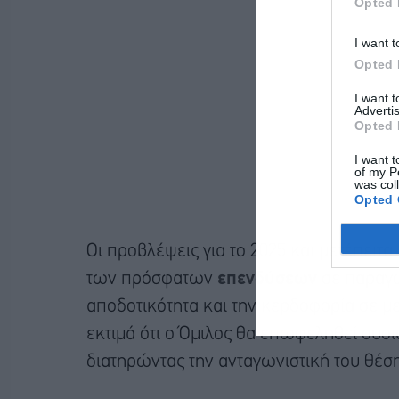
Opted 
I want t
Opted 
I want 
Advertis
Opted 
I want t
of my P
was col
Opted 
Οι προβλέψεις για το 2025 και μετέπειτα
των πρόσφατων
επενδύσεων
σε παραγω
αποδοτικότητα και την κερδοφορία σε μ
εκτιμά ότι ο Όμιλος θα επωφεληθεί ουσι
διατηρώντας την ανταγωνιστική του θέση