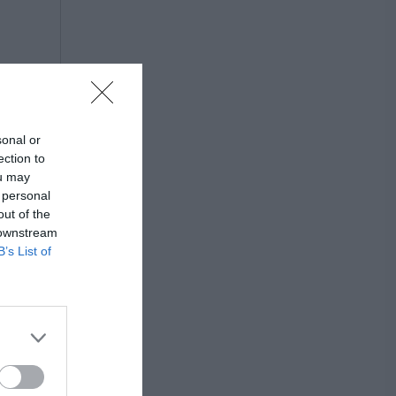
sonal or
ection to
ou may
 personal
out of the
 downstream
B’s List of