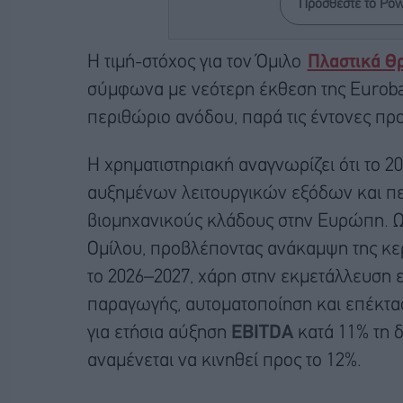
Προσθέστε το Po
H τιμή-στόχος για τον Όμιλο
Πλαστικά Θ
σύμφωνα με νεότερη έκθεση της Euroba
περιθώριο ανόδου, παρά τις έντονες πρ
Η χρηματιστηριακή αναγνωρίζει ότι το 
αυξημένων λειτουργικών εξόδων και πε
βιομηχανικούς κλάδους στην Ευρώπη. Ωστ
Ομίλου, προβλέποντας ανάκαμψη της κερ
το 2026–2027, χάρη στην εκμετάλλευση 
παραγωγής, αυτοματοποίηση και επέκτα
για ετήσια αύξηση
EBITDA
κατά 11% τη δ
αναμένεται να κινηθεί προς το 12%.