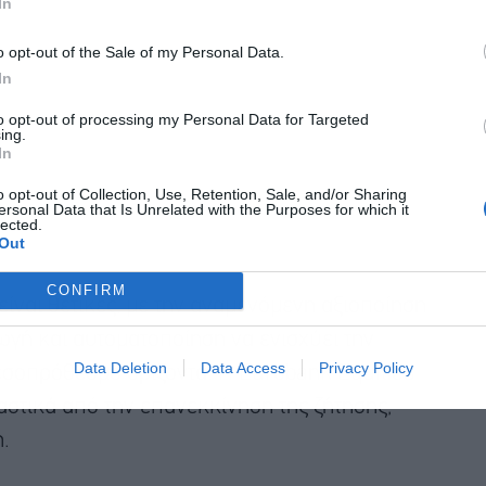
In
o opt-out of the Sale of my Personal Data.
In
Αποδέχομαι τους
όρους χρήσης
*
to opt-out of processing my Personal Data for Targeted
ing.
και την πολιτική απορρήτου
In
Εγγραφή
o opt-out of Collection, Use, Retention, Sale, and/or Sharing
ersonal Data that Is Unrelated with the Purposes for which it
lected.
Out
CONFIRM
 είναι θετικές, με την αναμενόμενη αξιοποίηση
γή και αυτοματοποίηση να ενισχύει την
Data Deletion
Data Access
Privacy Policy
εσοπρόθεσμο ορίζοντα. Η Eurobank Equities
αστικά από την επανεκκίνηση της ζήτησης,
.