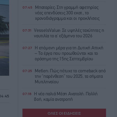
07:45
Μπαταρίες: Στη γραμμή αφετηρίας
νέες επενδύσεις 300 εκατ., το
χρονοδιάγραμμα και οι προκλήσεις
07:31
VesselsValue: Σε υψηλές ταχύτητες η
ναυτιλία το α’ εξάμηνο του 2026
07:27
Η επόμενη μέρα για τη Δυτική Αττική
– Τα έργα που προωθούνται και το
ορόσημο της 15ης Σεπτεμβρίου
07:25
Metlen: Πώς πέτυχε το comeback από
την “παρένθεση” του 2025, τα σήματα
Μυτιληναίου
07:18
Η νέα παλιά Μέση Ανατολή: Πολλή
 14:45
βοή, καμία ανατροπή
ΟΛΕΣ ΟΙ ΕΙΔΗΣΕΙΣ