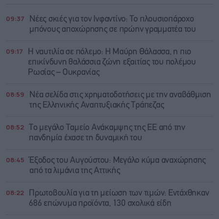
09:37
Νέες σκιές για τον Ινφαντίνο: Το πλουσιοπάροχο
μπόνους αποχώρησης σε πρώην γραμματέα του
09:17
Η ναυτιλία σε πόλεμο: Η Μαύρη Θάλασσα, η πιο
επικίνδυνη θαλάσσια ζώνη εξαιτίας του πολέμου
Ρωσίας – Ουκρανίας
08:59
Νέα σελίδα στις χρηματοδοτήσεις με την αναβάθμιση
της Ελληνικής Αναπτυξιακής Τράπεζας
08:52
Το μεγάλο Ταμείο Ανάκαμψης της ΕΕ από την
πανδημία έχασε τη δυναμική του
08:45
Έξοδος του Αυγούστου: Μεγάλο κύμα αναχώρησης
από τα λιμάνια της Αττικής
08:22
Πρωτοβουλία για τη μείωση των τιμών: Εντάχθηκαν
686 επώνυμα προϊόντα, 130 σχολικά είδη