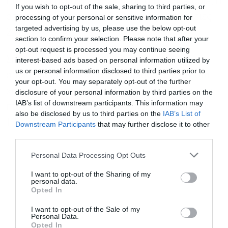
πιέσεις καταγράφηκαν εκ νέου στην Coca Cola, η
If you wish to opt-out of the sale, sharing to third parties, or
οποία διολίσθησε στα 49,30 ευρώ με απώλειες
processing of your personal or sensitive information for
targeted advertising by us, please use the below opt-out
2,76%.
section to confirm your selection. Please note that after your
opt-out request is processed you may continue seeing
Σημαντική διόρθωση εμφάνισε και η Allwyn, η
interest-based ads based on personal information utilized by
us or personal information disclosed to third parties prior to
οποία ολοκλήρωσε τη συνεδρίαση σχεδόν στα
your opt-out. You may separately opt-out of the further
χαμηλά ημέρας, στα 12,31 ευρώ, σημειώνοντας
disclosure of your personal information by third parties on the
IAB’s list of downstream participants. This information may
πτώση άνω του 4%, με τον όγκο να ξεπερνά το
also be disclosed by us to third parties on the
IAB’s List of
1,1 εκατ. τεμάχια.
Downstream Participants
that may further disclose it to other
third parties.
Personal Data Processing Opt Outs
I want to opt-out of the Sharing of my
personal data.
Opted In
I want to opt-out of the Sale of my
Personal Data.
Opted In