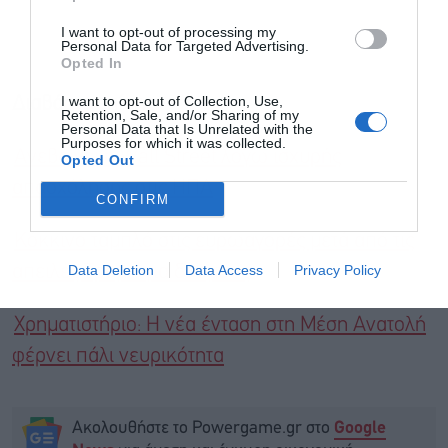
I want to opt-out of processing my
Personal Data for Targeted Advertising.
Opted In
I want to opt-out of Collection, Use,
Διαβάστε επίσης
Retention, Sale, and/or Sharing of my
Personal Data that Is Unrelated with the
Purposes for which it was collected.
Ανεβαίνει η Wall Street λόγω ισχυρής
Opted Out
απασχόλησης στις ΗΠΑ
CONFIRM
Κόκκινο ταμπλό στις ευρωαγορές μετά από τις
Data Deletion
Data Access
Privacy Policy
απειλές Τραμπ για δασμούς
Χρηματιστήριο: Η νέα ένταση στη Μέση Ανατολή
φέρνει πάλι νευρικότητα
Ακολουθήστε το Powergame.gr στο
Google