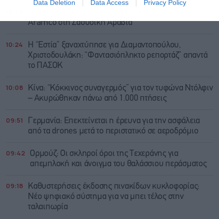
Data Deletion
Data Access
Privacy Policy
10:46
Οι Χούθι έπληξαν πετρελαϊκή εγκατάσταση της
Aramco στη Σαουδική Αραβία
10:24
Η “Εστία” ξαναχτύπησε για Διαμαντοπούλου,
Χριστοδουλάκη: “Φαντασιόπληκτο ρεπορτάζ” απαντά
το ΠΑΣΟΚ
10:08
Κίνα: “Κόκκινος συναγερμός” για τον τυφώνα Ντόλφιν
– Ακυρώθηκαν πάνω από 1.000 πτήσεις
09:51
Γερμανία: Επεκτείνεται η έρευνα για την ασφάλεια
από τα drones μετά το περιστατικό σε αεροδρόμιο
09:42
Ορμούζ: Οι σκληροί όροι της Τεχεράνης για
απεμπλοκή και άνοιγμα του θαλάσσιου περάσματος
09:18
Καθυστερήσεις έκδοσης πινακίδων κυκλοφορίας:
Νέο ψηφιακό σύστημα για να μπει τέλος στην
ταλαιπωρία