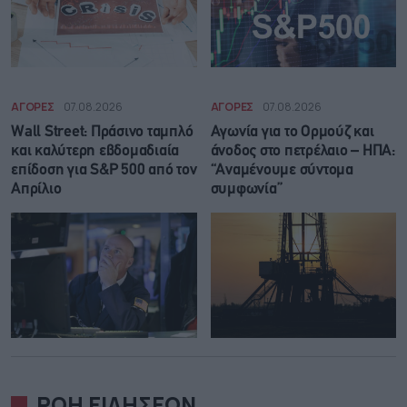
ΑΓΟΡΕΣ
07.08.2026
ΑΓΟΡΕΣ
07.08.2026
Wall Street: Πράσινο ταμπλό
Αγωνία για το Ορμούζ και
και καλύτερη εβδομαδιαία
άνοδος στο πετρέλαιο – ΗΠΑ:
επίδοση για S&P 500 από τον
“Αναμένουμε σύντομα
Απρίλιο
συμφωνία”
ΡΟΗ ΕΙΔΗΣΕΩΝ