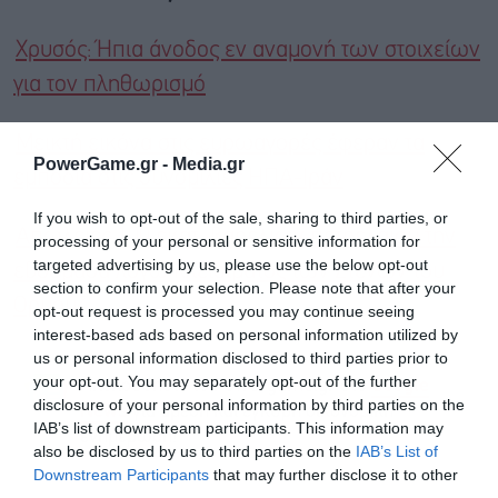
Χρυσός: Ήπια άνοδος εν αναμονή των στοιχείων
για τον πληθωρισμό
Μεικτή εικόνα στις ευρωαγορές έφεραν τα
PowerGame.gr -
Media.gr
εμπόδια στις συνομιλίες ΗΠΑ-Ιράν
If you wish to opt-out of the sale, sharing to third parties, or
Απώλειες 100 εκατ. βαρελιών πετρελαίου την
processing of your personal or sensitive information for
targeted advertising by us, please use the below opt-out
εβδομάδα λόγω κλεισίματος των Στενών του
section to confirm your selection. Please note that after your
Ορμούζ
opt-out request is processed you may continue seeing
interest-based ads based on personal information utilized by
us or personal information disclosed to third parties prior to
your opt-out. You may separately opt-out of the further
Ακολουθήστε το Powergame.gr στο
Google
disclosure of your personal information by third parties on the
για άμεση και έγκυρη οικονομική
News
IAB’s list of downstream participants. This information may
ενημέρωση!
also be disclosed by us to third parties on the
IAB’s List of
Downstream Participants
that may further disclose it to other