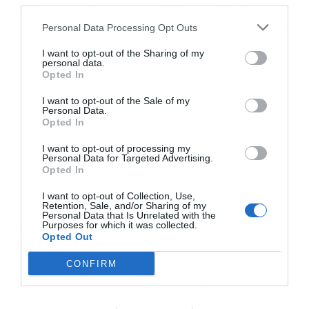
third parties.
TAGS:
ΗΠΑ
ΙΡΑΝ
ΜΠΕΝΤΖΑΜΙΝ ΝΕΤΑΝΙΑΧΟΥ
ΝΤΟΝΑΛΝΤ ΤΡΑΜΠ
ΠΕΤΡΕΛΑΙΟ
ΠΕΤΡΕΛΑΙΟ ΜΠΡΕΝΤ
Personal Data Processing Opt Outs
I want to opt-out of the Sharing of my
personal data.
Opted In
I want to opt-out of the Sale of my
Personal Data.
Opted In
I want to opt-out of processing my
Personal Data for Targeted Advertising.
Opted In
I want to opt-out of Collection, Use,
Retention, Sale, and/or Sharing of my
Personal Data that Is Unrelated with the
Purposes for which it was collected.
Opted Out
ΡΟΗ ΕΙΔΗΣΕΩΝ
ΔΗΜΟΦΙΛΗ
CONFIRM
11:27
Τρόμος στον αέρα για δύο επιβατηγά αεροπλάνα: Παρά
λίγο σύγκρουση στο αεροδρόμιο του Σίδνεϊ