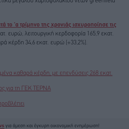
τικά μεγάλου χαρτοφυλακίου νέων greenfield
τά το ‘α τρίμηνο της χρονιάς ισχυροποίησε τις
ατ. ευρώ, λειτουργική κερδοφορία 165,9 εκατ.
ά κέρδη 34,6 εκατ. ευρώ (+33,2%).
ένα καθαρά κέρδη, με επενδύσεις 268 εκατ.
χος για τη ΓΕΚ ΤΕΡΝΑ
προβλέπει
για άμεση και έγκυρη οικονομική ενημέρωση!
ws