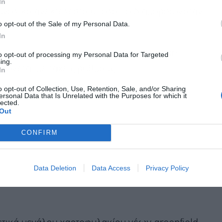
In
συνολικό ανεκτέλεστο υπόλοιπο διαμορφωνόταν
o opt-out of the Sale of my Personal Data.
In
 Το καθαρό χρέος με αναγωγή στη μητρική
to opt-out of processing my Personal Data for Targeted
ing.
ειώνεται με ταχείς ρυθμούς.
In
o opt-out of Collection, Use, Retention, Sale, and/or Sharing
ersonal Data that Is Unrelated with the Purposes for which it
lected.
Out
CONFIRM
Data Deletion
Data Access
Privacy Policy