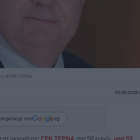
ης © ΓΕΚ ΤΕΡΝΑ
03.06.2026 |
wergame.gr στην
α τη μετοχή της
ΓΕΚ ΤΕΡΝΑ
στα 58 ευρώ,
από 53