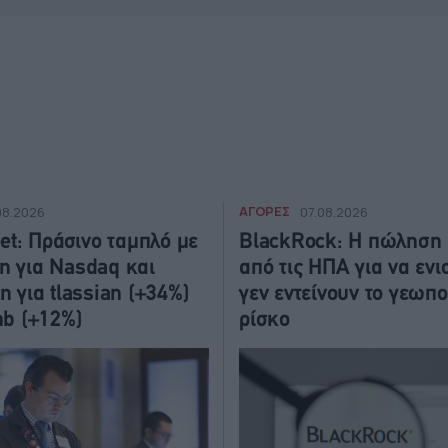
ΑΓΟΡΕΣ
08.2026
07.08.2026
eet: Πράσινο ταμπλό με
BlackRock: Η πώληση
 για Nasdaq και
από τις ΗΠΑ για να ενι
η για tlassian (+34%)
γεν εντείνουν το γεωπο
nb (+12%)
ρίσκο