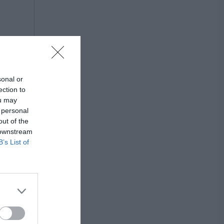
sonal or
ection to
ou may
 personal
out of the
 downstream
B’s List of