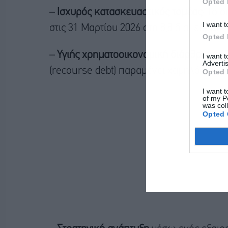
Opted 
–
Ισχυρός κατασκευαστικός τομέας
: Το 
I want t
στις 31 Μαρτίου 2026 στα 8,8 δισ. ευρώ.
Opted 
–
Υγιής χρηματοοικονομική διάρθρωση
:
I want 
Advertis
(recourse debt) παραμένει χαμηλό και μ
Opted 
I want t
of my P
was col
Opted 