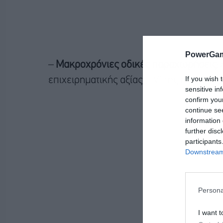
PowerGam
–
Μακροχρόνιες οδικές παραχωρήσεις:
Α
If you wish 
επιχειρηματικής αξίας (
EV
) της εταιρείας.
sensitive in
confirm you
continue se
information 
further disc
participants
Downstream 
Persona
I want t