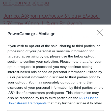
απόφαση για μέρισμα
Jumbo: Αύξηση πωλήσεων 6% στην Ελλάδα,
3,5% στην Κύπρο, 11% στη Βουλγαρία
PowerGame.gr -
Media.gr
Χρηματιστήριο: Οι αγοραστές περιόρισαν τις
απώλειες, ποιες μετοχές εμφάνισαν βελτιωμένη
If you wish to opt-out of the sale, sharing to third parties, or
processing of your personal or sensitive information for
εικόνα
targeted advertising by us, please use the below opt-out
section to confirm your selection. Please note that after your
opt-out request is processed you may continue seeing
Ακολουθήστε το Powergame.gr στο
Google
interest-based ads based on personal information utilized by
για άμεση και έγκυρη οικονομική
News
us or personal information disclosed to third parties prior to
ενημέρωση!
your opt-out. You may separately opt-out of the further
disclosure of your personal information by third parties on the
IAB’s list of downstream participants. This information may
TAGS:
JUMBO
ΜΕΤΟΧΙΚΟ ΚΕΦΑΛΑΙΟ
also be disclosed by us to third parties on the
IAB’s List of
Downstream Participants
that may further disclose it to other
third parties.