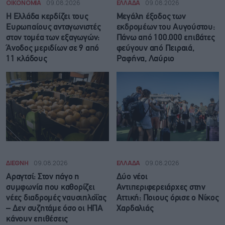
ΟΙΚΟΝΟΜΙΑ
09.08.2026
ΕΛΛΑΔΑ
09.08.2026
Η Ελλάδα κερδίζει τους
Μεγάλη έξοδος των
Ευρωπαίους ανταγωνιστές
εκδρομέων του Αυγούστου:
στον τομέα των εξαγωγών:
Πάνω από 100.000 επιβάτες
Άνοδος μεριδίων σε 9 από
φεύγουν από Πειραιά,
11 κλάδους
Ραφήνα, Λαύριο
ΔΙΕΘΝΗ
09.08.2026
ΕΛΛΑΔΑ
09.08.2026
Αραγτσί: Στον πάγο η
Δύο νέοι
συμφωνία που καθορίζει
Αντιπεριφερειάρχες στην
νέες διαδρομές ναυσιπλοΐας
Αττική: Ποιους όρισε ο Νίκος
– Δεν συζητάμε όσο οι ΗΠΑ
Χαρδαλιάς
κάνουν επιθέσεις