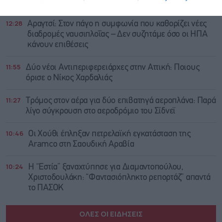
Ραφήνα, Λαύριο
12:28
Αραγτσί: Στον πάγο η συμφωνία που καθορίζει νέες
διαδρομές ναυσιπλοΐας – Δεν συζητάμε όσο οι ΗΠΑ
κάνουν επιθέσεις
11:55
Δύο νέοι Αντιπεριφερειάρχες στην Αττική: Ποιους
όρισε ο Νίκος Χαρδαλιάς
11:27
Τρόμος στον αέρα για δύο επιβατηγά αεροπλάνα: Παρά
λίγο σύγκρουση στο αεροδρόμιο του Σίδνεϊ
10:46
Οι Χούθι έπληξαν πετρελαϊκή εγκατάσταση της
Aramco στη Σαουδική Αραβία
10:24
Η “Εστία” ξαναχτύπησε για Διαμαντοπούλου,
Χριστοδουλάκη: “Φαντασιόπληκτο ρεπορτάζ” απαντά
το ΠΑΣΟΚ
ΟΛΕΣ ΟΙ ΕΙΔΗΣΕΙΣ