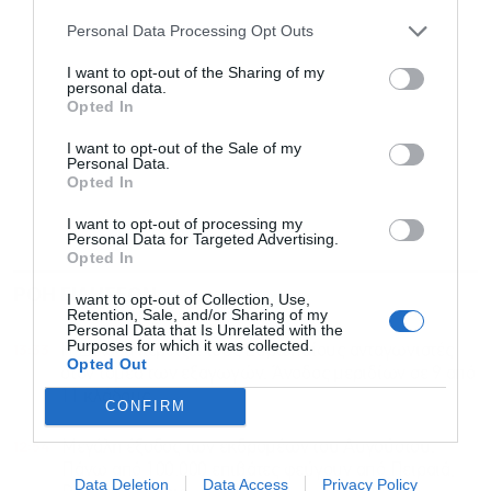
Personal Data Processing Opt Outs
I want to opt-out of the Sharing of my
personal data.
Opted In
I want to opt-out of the Sale of my
Personal Data.
Opted In
I want to opt-out of processing my
Personal Data for Targeted Advertising.
Opted In
ΡΟΗ ΕΙΔΗΣΕΩΝ
ΔΗΜΟΦΙΛΗ
I want to opt-out of Collection, Use,
Retention, Sale, and/or Sharing of my
Personal Data that Is Unrelated with the
Purposes for which it was collected.
13:33
Η Ελλάδα κερδίζει τους Ευρωπαίους ανταγωνιστές
Opted Out
στον τομέα των εξαγωγών: Άνοδος μεριδίων σε 9 από
11 κλάδους
CONFIRM
12:54
Μεγάλη έξοδος των εκδρομέων του Αυγούστου:
Πάνω από 100.000 επιβάτες φεύγουν από Πειραιά,
Data Deletion
Data Access
Privacy Policy