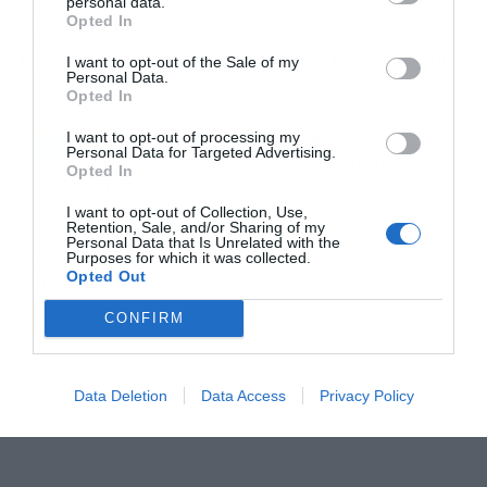
personal data.
Opted In
οικονομικού κύκλου και θέλουν να
αξιοποιήσουν την ευκαιρία που παρουσιάζεται.
I want to opt-out of the Sale of my
Personal Data.
Αποδέχομαι τους
όρους χρήσης
*
Opted In
και την πολιτική απορρήτου
I want to opt-out of processing my
Ακολουθήστε το Powergame.gr στο
Google
Personal Data for Targeted Advertising.
για άμεση και έγκυρη οικονομική
News
Εγγραφή
Opted In
ενημέρωση!
I want to opt-out of Collection, Use,
Retention, Sale, and/or Sharing of my
Personal Data that Is Unrelated with the
Purposes for which it was collected.
TAGS:
ΕΠΕΝΔΥΣΕΙΣ
ΚΕΡΔΗ
ΜΕΤΟΧΕΣ
Opted Out
ΧΡΗΜΑΤΙΣΤΗΡΙΟ
CONFIRM
Data Deletion
Data Access
Privacy Policy