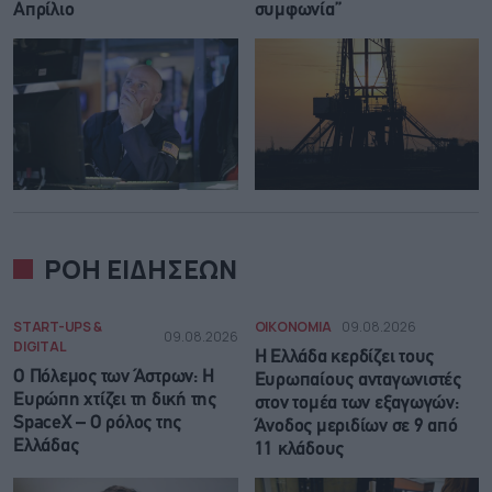
Απρίλιο
συμφωνία”
ΡΟΗ ΕΙΔΗΣΕΩΝ
START-UPS &
ΟΙΚΟΝΟΜΙΑ
09.08.2026
09.08.2026
DIGITAL
Η Ελλάδα κερδίζει τους
Ο Πόλεμος των Άστρων: Η
Ευρωπαίους ανταγωνιστές
Ευρώπη χτίζει τη δική της
στον τομέα των εξαγωγών:
SpaceX – Ο ρόλος της
Άνοδος μεριδίων σε 9 από
Ελλάδας
11 κλάδους