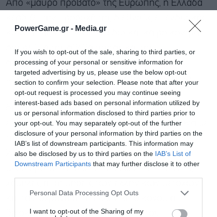
Από «μαύρο πρόβατο» της Ευρώπης, η Ελλάδα
κερδίζει την προσοχή της διεθνούς επενδυτικής
PowerGame.gr -
Media.gr
κοινότητας γιατί κινείται εδώ και καιρό κόντρα
στο ρεύμα της αβεβαιότητας και της
If you wish to opt-out of the sale, sharing to third parties, or
processing of your personal or sensitive information for
ανασφάλειας. Οι ξένοι βλέπουν ότι παρά τις
targeted advertising by us, please use the below opt-out
μεγάλες αυξήσεις των επιτοκίων, τον υψηλό
section to confirm your selection. Please note that after your
opt-out request is processed you may continue seeing
πληθωρισμό και την επαναφορά των
interest-based ads based on personal information utilized by
δημοσιονομικών κανόνων από το 2024, η
us or personal information disclosed to third parties prior to
ελληνική οικονομία θα αναπτυχθεί, σύμφωνα με
your opt-out. You may separately opt-out of the further
disclosure of your personal information by third parties on the
την Κομισιόν, με ρυθμό 2,5% το 2023 και 1,9% το
IAB’s list of downstream participants. This information may
2024, αρκετά υψηλότερα από τον ευρωπαϊκό
also be disclosed by us to third parties on the
IAB’s List of
Downstream Participants
that may further disclose it to other
μέσο όρο, μετά το 5,9% του 2022. Βλέπουν τις
third parties.
Εγγραφή στο
χαμηλές αποτιμήσεις των ελληνικών μετοχών
newsletter
Personal Data Processing Opt Outs
και ταυτόχρονα ότι η ελληνική οικονομία
I want to opt-out of the Sharing of my
βρίσκεται σε διαφορετικό σημείο του