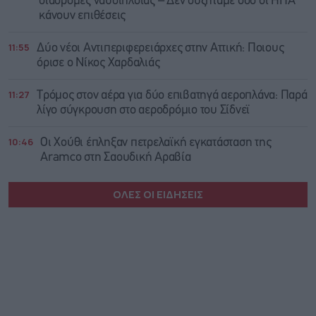
διαδρομές ναυσιπλοΐας – Δεν συζητάμε όσο οι ΗΠΑ
κάνουν επιθέσεις
11:55
Δύο νέοι Αντιπεριφερειάρχες στην Αττική: Ποιους
όρισε ο Νίκος Χαρδαλιάς
11:27
Τρόμος στον αέρα για δύο επιβατηγά αεροπλάνα: Παρά
λίγο σύγκρουση στο αεροδρόμιο του Σίδνεϊ
10:46
Οι Χούθι έπληξαν πετρελαϊκή εγκατάσταση της
Aramco στη Σαουδική Αραβία
ΟΛΕΣ ΟΙ ΕΙΔΗΣΕΙΣ