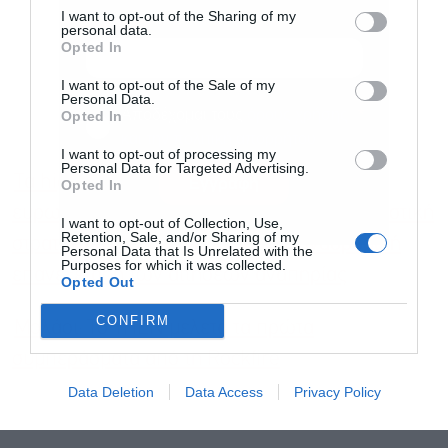
I want to opt-out of the Sharing of my
personal data.
Opted In
I want to opt-out of the Sale of my
Personal Data.
Αποδέχομαι τους
όρους χρήσης
*
Opted In
και την πολιτική απορρήτου
I want to opt-out of processing my
Personal Data for Targeted Advertising.
Τα high tech δώρα του Τασούλα σε
Εγγραφή
Opted In
ευρωβουλευτές και φωτορεπόρτερ, η τουριστική
I want to opt-out of Collection, Use,
Retention, Sale, and/or Sharing of my
στρατηγική του Τζιτζικώστα και η αναδρομική
Personal Data that Is Unrelated with the
Purposes for which it was collected.
επανεξέταση των αιτήσεων αναπηρίας
Opted Out
CONFIRM
Μολάοι: Το ΥΠΕΝ μελετά τα πρώτα
συμπεράσματα από τη Rockfire
Data Deletion
Data Access
Privacy Policy