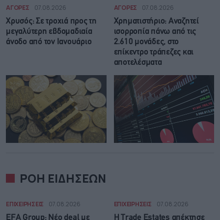
ΑΓΟΡΕΣ
07.08.2026
ΑΓΟΡΕΣ
07.08.2026
Χρυσός: Σε τροχιά προς τη
Χρηματιστήριο: Αναζητεί
μεγαλύτερη εβδομαδιαία
ισορροπία πάνω από τις
άνοδο από τον Ιανουάριο
2.610 μονάδες, στο
επίκεντρο τράπεζες και
αποτελέσματα
ΡΟΗ ΕΙΔΗΣΕΩΝ
ΕΠΙΧΕΙΡΗΣΕΙΣ
07.08.2026
ΕΠΙΧΕΙΡΗΣΕΙΣ
07.08.2026
EFA Group: Νέο deal με
Η Trade Εstates απέκτησε