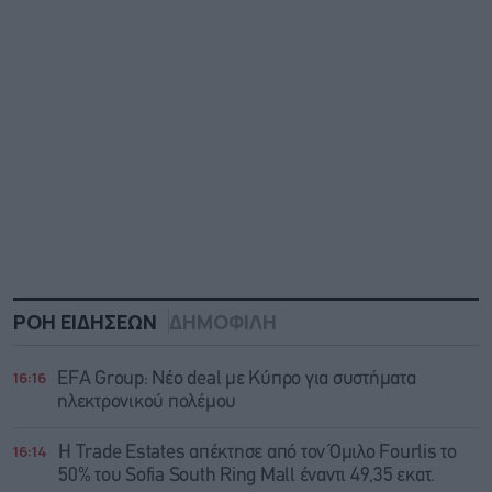
ΡΟΗ ΕΙΔΗΣΕΩΝ
ΔΗΜΟΦΙΛΗ
16:16
EFA Group: Νέο deal με Κύπρο για συστήματα
ηλεκτρονικού πολέμου
16:14
Η Trade Εstates απέκτησε από τον Όμιλο Fourlis το
50% του Sofia South Ring Mall έναντι 49,35 εκατ.