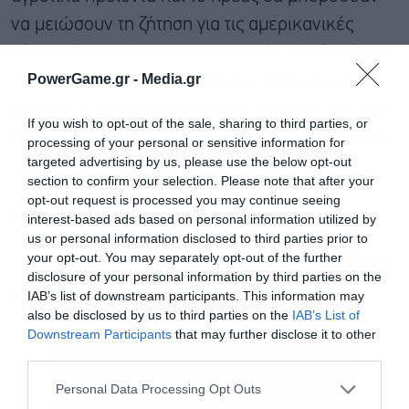
να μειώσουν τη ζήτηση για τις αμερικανικές
εξαγωγές», ανέφεραν οι αναλυτές. «Δεδομένων
PowerGame.gr -
Media.gr
των ανεπαρκών εναλλακτικών εξαγωγικών
αγορών, η επανεξισορρόπηση της αμερικανικής
If you wish to opt-out of the sale, sharing to third parties, or
αγοράς θα απαιτούσε χαμηλότερες τιμές σόγιας/
processing of your personal or sensitive information for
targeted advertising by us, please use the below opt-out
καλαμποκιού/κρέατος στις ΗΠΑ».
section to confirm your selection. Please note that after your
opt-out request is processed you may continue seeing
Διαβάστε επίσης
interest-based ads based on personal information utilized by
us or personal information disclosed to third parties prior to
your opt-out. You may separately opt-out of the further
Άλμα 21,2% στα κρατικά έσοδα από μεταβιβάσεις
disclosure of your personal information by third parties on the
ακινήτων
IAB’s list of downstream participants. This information may
also be disclosed by us to third parties on the
IAB’s List of
Downstream Participants
that may further disclose it to other
third parties.
Εγγραφή στο
newsletter
Personal Data Processing Opt Outs