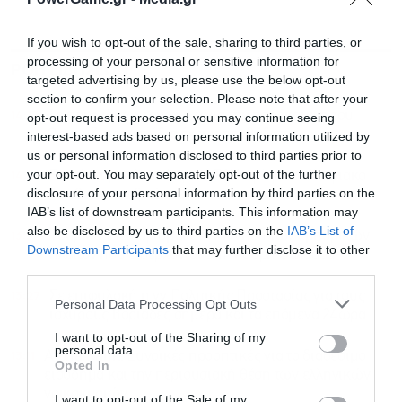
If you wish to opt-out of the sale, sharing to third parties, or
processing of your personal or sensitive information for
ΡΟΗ ΕΙΔΗΣΕΩΝ
ΔΗΜΟΦΙΛΗ
targeted advertising by us, please use the below opt-out
section to confirm your selection. Please note that after your
14:17
Το παιχνίδι των αγωγών για την παράκαμψη του
opt-out request is processed you may continue seeing
Ορμούζ, ποια σχέδια έχουν προβάδισμα
interest-based ads based on personal information utilized by
us or personal information disclosed to third parties prior to
14:01
your opt-out. You may separately opt-out of the further
Ενστάσεις από τον Ιατρικό Σύλλογό για το Ψηφιακό
disclosure of your personal information by third parties on the
Αποθετήριο εξετάσεων
IAB’s list of downstream participants. This information may
also be disclosed by us to third parties on the
IAB’s List of
13:52
Τουρκία: Περιορισμοί στην κίνηση των εμπορικών
Downstream Participants
that may further disclose it to other
πλοίων που εισέρχονται στη Μαύρη Θάλασσα
third parties.
13:27
Σε επιφυλακή η γγ Πολιτικής Προστασίας για τους
Personal Data Processing Opt Outs
ισχυρούς βοριάδες σήμερα και τα επόμενα 24ωρα
I want to opt-out of the Sharing of my
personal data.
13:11
Alpha Bank: Ευνοϊκές προοπτικές για το διαθέσιμο
Opted In
εισόδημα και την περιουσιακή θέση των ελληνικών
νοικοκυριών
I want to opt-out of the Sale of my