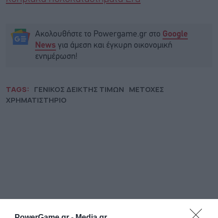
Ακολουθήστε το Powergame.gr στο
Google
για άμεση και έγκυρη οικονομική
News
ενημέρωση!
TAGS:
ΓΕΝΙΚΟΣ ΔΕΙΚΤΗΣ ΤΙΜΩΝ
ΜΕΤΟΧΕΣ
ΧΡΗΜΑΤΙΣΤΗΡΙΟ
PowerGame.gr -
Media.gr