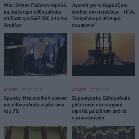
Wall Street: Πράσινο ταμπλό
Αγωνία για το Ορμούζ και
και καλύτερη εβδομαδιαία
άνοδος στο πετρέλαιο – ΗΠΑ:
επίδοση για S&P 500 από τον
“Αναμένουμε σύντομα
Απρίλιο
συμφωνία”
ΑΓΟΡΕΣ
07.08.2026
ΑΓΟΡΕΣ
07.08.2026
Χρυσός: Νέα ανοδική κίνηση
Ευρωαγορές: Εβδομαδιαίο
και εβδομαδιαία κέρδη άνω
ράλι κοντά στα ιστορικά
του 7%
υψηλά, με ώθηση από τα
εταιρικά κέρδη