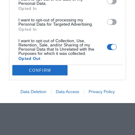
Personal Data.
Opted In
13:00
Συναγερμός στο κέντρο της Αθήνας: Εντοπίστηκε
πτώμα στον Λυκαβηττό
I want to opt-out of processing my
Personal Data for Targeted Advertising.
Opted In
12:43
Κατηγορηματικός ο Χαρδαλιάς ότι δεν θα
εγκατασταθούν ανεμογεννήτριες στα καμένα της Δυτ.
I want to opt-out of Collection, Use,
Αττικής
Retention, Sale, and/or Sharing of my
Personal Data that Is Unrelated with the
Purposes for which it was collected.
Opted Out
ΟΛΕΣ ΟΙ ΕΙΔΗΣΕΙΣ
CONFIRM
Data Deletion
Data Access
Privacy Policy