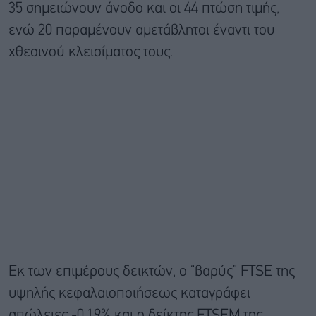
35 σημειώνουν άνοδο και οι 44 πτώση τιμής,
ενώ 20 παραμένουν αμετάβλητοι έναντι του
χθεσινού κλεισίματος τους.
Εκ των επιμέρους δεικτών, ο “βαρύς” FTSE της
υψηλής κεφαλαιοποιήσεως καταγράφει
απώλειες -0,19% και ο δείκτης FTSEM της