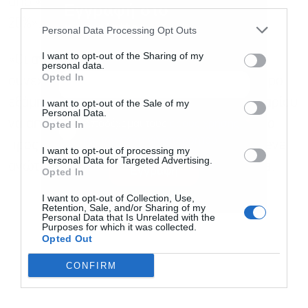
από «ίσως 60% ή 70% δασμούς έως 10% και
third parties.
Εγγραφή στο
20%», θολώνοντας περαιτέρω την εικόνα.
newsletter
Personal Data Processing Opt Outs
I want to opt-out of the Sharing of my
«Οι ανησυχίες για τους δασμούς του Τραμπ
personal data.
Opted In
συνεχίζουν να είναι το ευρύ θέμα στο δεύτερο
εξάμηνο του 2025, με την αδυναμία του δολαρίου
I want to opt-out of the Sale of my
Personal Data.
να αποτελεί τη μόνη στήριξη για το πετρέλαιο
Αποδέχομαι τους
όρους χρήσης
*
Opted In
και την πολιτική απορρήτου
προς το παρόν», δήλωσε η Priyanka Sachdeva,
I want to opt-out of processing my
Personal Data for Targeted Advertising.
ανώτερη αναλύτρια αγοράς στη Phillip Nova.
Εγγραφή
Opted In
I want to opt-out of Collection, Use,
Retention, Sale, and/or Sharing of my
Personal Data that Is Unrelated with the
Purposes for which it was collected.
Opted Out
CONFIRM