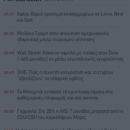
23:27
Ιταλία: Βαριά πρόστιμα εκατομμυρίων σε Lime, Bird
και Dott
23:20
Μπλόκο Τραμπ στην απόκτηση αμερικανικής
ιθαγένειας μέσω τουρισμού γέννησης
23:08
Wall Street: Κόκκινο ταμπλό με πιέσεις στον Dow
(-460 μονάδες) εν μέσω γεωπολιτικής νευρικότητας
22:43
ΟΗΕ: Πώς η τεχνητή νοημοσύνη και τα cryptos
“εξοπλίζουν” το ισλαμικό κράτος
22:32
Το Ντουμπάι εντάσσει τα κρυπτονομίσματα στις
καθημερινές πληρωμές και στα ακίνητα
22:20
Γερμανία: Στο 28% η AfD, 7 μονάδες μπροστά από το
CDU/CSU του καγκελάριου Μερτς