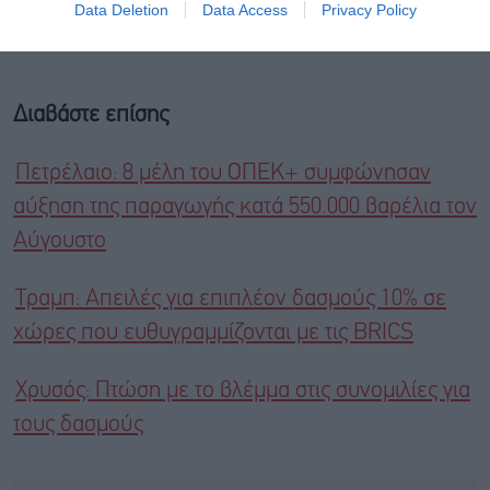
Data Deletion
Data Access
Privacy Policy
Διαβάστε επίσης
Πετρέλαιο: 8 μέλη του ΟΠΕΚ+ συμφώνησαν
αύξηση της παραγωγής κατά 550.000 βαρέλια τον
Αύγουστο
Τραμπ: Απειλές για επιπλέον δασμούς 10% σε
χώρες που ευθυγραμμίζονται με τις BRICS
Χρυσός: Πτώση με το βλέμμα στις συνομιλίες για
τους δασμούς