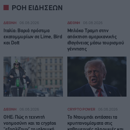
ΡΟΗ ΕΙΔΗΣΕΩΝ
ΔΙΕΘΝΗ
06.08.2026
ΔΙΕΘΝΗ
06.08.2026
Ιταλία: Βαριά πρόστιμα
Μπλόκο Τραμπ στην
εκατομμυρίων σε Lime, Bird
απόκτηση αμερικανικής
και Dott
ιθαγένειας μέσω τουρισμού
γέννησης
ΔΙΕΘΝΗ
06.08.2026
CRYPTO POWER
06.08.2026
ΟΗΕ: Πώς η τεχνητή
Το Ντουμπάι εντάσσει τα
νοημοσύνη και τα cryptos
κρυπτονομίσματα στις
“εξοπλίζουν” το ισλαμικό
καθημερινές πληρωμές και