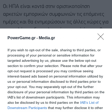
Οι ΗΠΑ είναι κοντά στην οριστικοποίηση
αρκετών εμπορικών συμφωνιών τις επόμενες
ημέρες και θα ενημερώσουν τις άλλες χώρες για
τα υψηλότερα δασμολογικά ποσοστά έως τις 9
Ιουλίου, δήλωσε ο πρόεδρος Ντόναλντ Τραμπ
PowerGame.gr -
Media.gr
την Κυριακή, με τα υψηλότερα ποσοστά να
If you wish to opt-out of the sale, sharing to third parties, or
τίθενται σε ισχύ την 1η Αυγούστου.
processing of your personal or sensitive information for
targeted advertising by us, please use the below opt-out
section to confirm your selection. Please note that after your
Τον Απρίλιο, ο Τραμπ ανακοίνωσε ένα βασικό
opt-out request is processed you may continue seeing
δασμολογικό ποσοστό 10% για τις περισσότερες
interest-based ads based on personal information utilized by
us or personal information disclosed to third parties prior to
χώρες και υψηλότερα «αμοιβαία» ποσοστά που
your opt-out. You may separately opt-out of the further
φτάνουν έως και το 50%, με αρχική προθεσμία
disclosure of your personal information by third parties on the
την Τετάρτη. Ωστόσο, ο Τραμπ δήλωσε επίσης ότι
IAB’s list of downstream participants. This information may
also be disclosed by us to third parties on the
IAB’s List of
οι επιβαρύνσεις θα μπορούσαν να κυμαίνονται
Downstream Participants
that may further disclose it to other