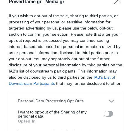
PowerGame.gr -
Media.gr
If you wish to opt-out of the sale, sharing to third parties, or
processing of your personal or sensitive information for
targeted advertising by us, please use the below opt-out
section to confirm your selection. Please note that after your
opt-out request is processed you may continue seeing
interest-based ads based on personal information utilized by
ΡΟΗ ΕΙΔΗΣΕΩΝ
ΔΗΜΟΦΙΛΗ
us or personal information disclosed to third parties prior to
your opt-out. You may separately opt-out of the further
19:39
Αποχώρησε από το κόμμα Καρυστιανού και ο
disclosure of your personal information by third parties on the
επιχειρηματίας Νίκος Μπρουτζάκης
IAB’s list of downstream participants. This information may
also be disclosed by us to third parties on the
IAB’s List of
19:33
Downstream Participants
that may further disclose it to other
Η Χαμάς εκ νέου έτοιμη να εφαρμόσει το σχέδιο των
third parties.
ΗΠΑ για τη Γάζα
Personal Data Processing Opt Outs
18:59
ΕΛΓΕΚΑ: Προληπτική ανάκληση μαρμελάδας
I want to opt-out of the Sharing of my
personal data.
18:45
Θρήνος για Μέσι, πέθανε ο πατέρας του Χόρχε
Opted In
18:20
Στουρνάρας: “Απολύτως επιθυμητή η ξένη