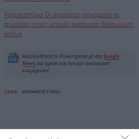
Χρηματιστήριο: Οι αγοραστές περιόρισαν τις
απώλειες, ποιες μετοχές εμφάνισαν βελτιωμένη
εικόνα
Ακολουθήστε το Powergame.gr στο
Google
για άμεση και έγκυρη οικονομική
News
ενημέρωση!
TAGS:
ΧΡΗΜΑΤΙΣΤΗΡΙΟ