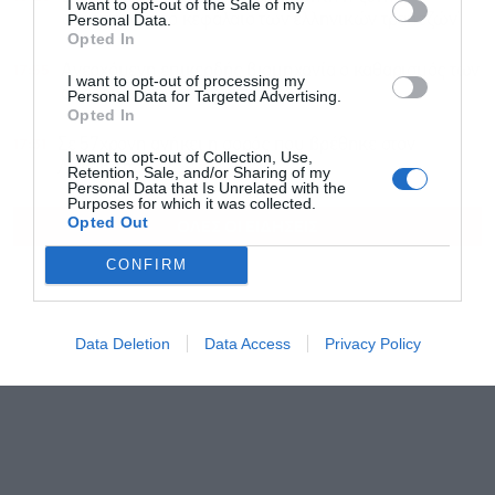
I want to opt-out of the Sale of my
Personal Data.
συμμετοχή στο κεφάλαιο των ελληνικών τραπεζών”
Opted In
17:55
Ανερχόμενη επικερδής βιομηχανία ο καθαρισμός των
I want to opt-out of processing my
απορριμμάτων στο διάστημα
Personal Data for Targeted Advertising.
Opted In
17:31
Σε 57χρονη ανήκει η σορός που βρέθηκε στον
I want to opt-out of Collection, Use,
Λυκαβηττό
Retention, Sale, and/or Sharing of my
Personal Data that Is Unrelated with the
Purposes for which it was collected.
Opted Out
ΟΛΕΣ ΟΙ ΕΙΔΗΣΕΙΣ
CONFIRM
Data Deletion
Data Access
Privacy Policy