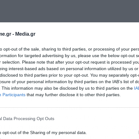
e.gr -
Media.gr
to opt-out of the sale, sharing to third parties, or processing of your per
formation for targeted advertising by us, please use the below opt-out s
r selection. Please note that after your opt-out request is processed y
eing interest-based ads based on personal information utilized by us or
disclosed to third parties prior to your opt-out. You may separately opt-
losure of your personal information by third parties on the IAB’s list of
. This information may also be disclosed by us to third parties on the
IA
 στις τράπεζες, με την
Alpha
να γυρίζει από τα
Participants
that may further disclose it to other third parties.
ιες 1,36% και συναλλαγές πάνω από 12,1 εκατ.
α άλλαξαν χέρια στην
Eurobank
, με την μετοχή να
γραψε χαμηλό μέρας και στα 2,41 ευρώ. Το
l Data Processing Opt Outs
κά
ΕΤΕ
και
Πειραιώς
με την πρώτη να κλείνει στο
o opt-out of the Sharing of my personal data.
ίπεδα ημέρας με 5,1 εκατ. τεμάχια και τη δεύτερη