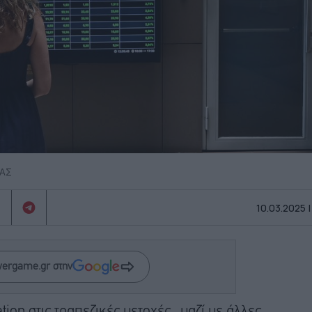
ΜΑΣ
10.03.2025 |
wergame.gr στην
ion στις τραπεζικές μετοχές., μαζί με άλλες