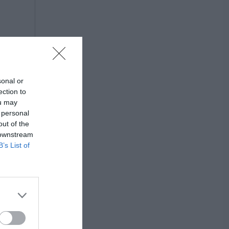
sonal or
ection to
ou may
 personal
out of the
 downstream
B’s List of