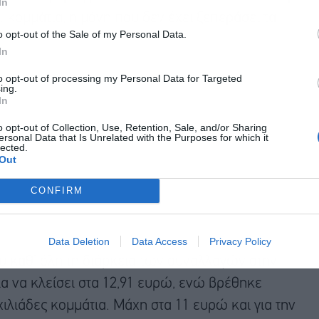
In
τ. κομμάτια, η μόνη που δεν έχει ξεπεράσει τα
o opt-out of the Sale of my Personal Data.
In
to opt-out of processing my Personal Data for Targeted
ing.
In
o opt-out of Collection, Use, Retention, Sale, and/or Sharing
ersonal Data that Is Unrelated with the Purposes for which it
lected.
Out
CONFIRM
Data Deletion
Data Access
Privacy Policy
υ καθ’ όλη τη διάρκεια των συναλλαγών στην
α να κλείσει στα 12,91 ευρώ, ενώ βρέθηκε
χιλιάδες κομμάτια. Μάχη στα 11 ευρώ και για την