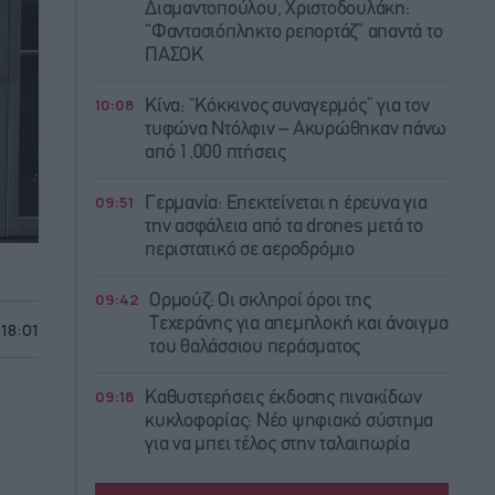
Διαμαντοπούλου, Χριστοδουλάκη:
“Φαντασιόπληκτο ρεπορτάζ” απαντά το
ΠΑΣΟΚ
10:08
Κίνα: “Κόκκινος συναγερμός” για τον
τυφώνα Ντόλφιν – Ακυρώθηκαν πάνω
από 1.000 πτήσεις
09:51
Γερμανία: Επεκτείνεται η έρευνα για
την ασφάλεια από τα drones μετά το
περιστατικό σε αεροδρόμιο
09:42
Ορμούζ: Οι σκληροί όροι της
Τεχεράνης για απεμπλοκή και άνοιγμα
 18:01
του θαλάσσιου περάσματος
09:18
Καθυστερήσεις έκδοσης πινακίδων
κυκλοφορίας: Νέο ψηφιακό σύστημα
για να μπει τέλος στην ταλαιπωρία