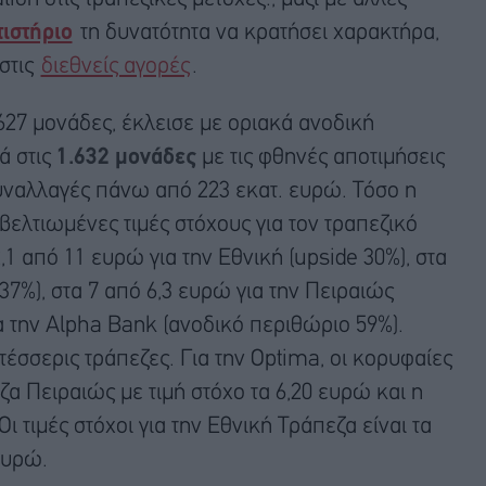
ιστήριο
τη δυνατότητα να κρατήσει χαρακτήρα,
 στις
διεθνείς αγορές
.
1.627 μονάδες, έκλεισε με οριακά ανοδική
ά στις
1.632 μονάδες
με τις φθηνές αποτιμήσεις
υναλλαγές πάνω από 223 εκατ. ευρώ. Τόσο η
βελτιωμένες τιμές στόχους για τον τραπεζικό
,1 από 11 ευρώ για την Εθνική (upside 30%), στα
37%), στα 7 από 6,3 ευρώ για την Πειραιώς
ια την Alpha Bank (ανοδικό περιθώριο 59%).
 τέσσερις τράπεζες. Για την Optima, οι κορυφαίες
εζα Πειραιώς με τιμή στόχο τα 6,20 ευρώ και η
ι τιμές στόχοι για την Εθνική Τράπεζα είναι τα
ευρώ.