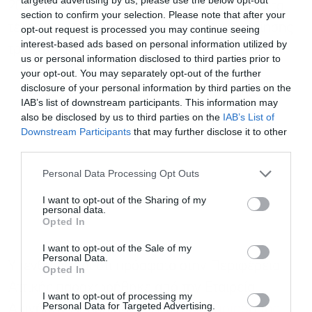
2025, έτσι ώστε να έχει ολοκληρωθεί μέχρι το
section to confirm your selection. Please note that after your
τέλος του 2028. Το έργο έχει χρόνο υλοποίησης
opt-out request is processed you may continue seeing
interest-based ads based on personal information utilized by
τρία χρόνια.
us or personal information disclosed to third parties prior to
your opt-out. You may separately opt-out of the further
disclosure of your personal information by third parties on the
IAB’s list of downstream participants. This information may
also be disclosed by us to third parties on the
IAB’s List of
Downstream Participants
that may further disclose it to other
third parties.
Personal Data Processing Opt Outs
I want to opt-out of the Sharing of my
personal data.
Opted In
I want to opt-out of the Sale of my
Personal Data.
Υπενθυμίζεται ότι πρόσφατα στην Περιφέρεια
Opted In
Αττικής παραχωρήθηκε από την Εταιρεία
I want to opt-out of processing my
Personal Data for Targeted Advertising.
Ακινήτων Δημοσίου (ΕΤΑΔ) η
αξιοποίηση της