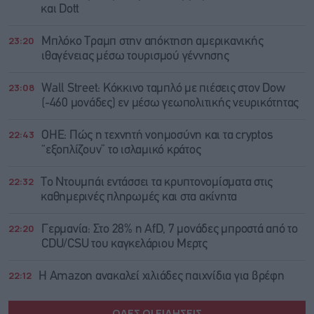
και Dott
23:20
Μπλόκο Τραμπ στην απόκτηση αμερικανικής
ιθαγένειας μέσω τουρισμού γέννησης
23:08
Wall Street: Κόκκινο ταμπλό με πιέσεις στον Dow
(-460 μονάδες) εν μέσω γεωπολιτικής νευρικότητας
22:43
ΟΗΕ: Πώς η τεχνητή νοημοσύνη και τα cryptos
“εξοπλίζουν” το ισλαμικό κράτος
22:32
Το Ντουμπάι εντάσσει τα κρυπτονομίσματα στις
καθημερινές πληρωμές και στα ακίνητα
22:20
Γερμανία: Στο 28% η AfD, 7 μονάδες μπροστά από το
CDU/CSU του καγκελάριου Μερτς
22:12
Η Amazon ανακαλεί χιλιάδες παιχνίδια για βρέφη
ΟΛΕΣ ΟΙ ΕΙΔΗΣΕΙΣ