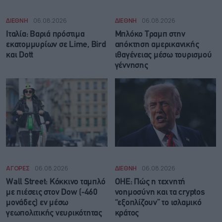
ΔΙΕΘΝΗ
06.08.2026
ΔΙΕΘΝΗ
06.08.2026
Ιταλία: Βαριά πρόστιμα
Μπλόκο Τραμπ στην
εκατομμυρίων σε Lime, Bird
απόκτηση αμερικανικής
και Dott
ιθαγένειας μέσω τουρισμού
γέννησης
ΑΓΟΡΕΣ
06.08.2026
ΔΙΕΘΝΗ
06.08.2026
Wall Street: Κόκκινο ταμπλό
ΟΗΕ: Πώς η τεχνητή
με πιέσεις στον Dow (-460
νοημοσύνη και τα cryptos
μονάδες) εν μέσω
“εξοπλίζουν” το ισλαμικό
γεωπολιτικής νευρικότητας
κράτος