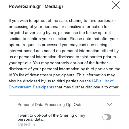
σχημάτων, είτε μέσω funds για αγορά γης στα
PowerGame.gr -
Media.gr
Προάστια της Αττικής (Βάρη, Μαρκόπουλο,
If you wish to opt-out of the sale, sharing to third parties, or
Πόρτο Ράφτη, Παλλήνη)
με στόχο την ανέγερση
processing of your personal or sensitive information for
γηροκομείου διττού χαρακτήρα, δηλαδή, να
targeted advertising by us, please use the below opt-out
section to confirm your selection. Please note that after your
λειτουργεί παράλληλα και ως κέντρο φιλοξενίας
opt-out request is processed you may continue seeing
ηλικιωμένων όσο και ως κέντρο αποθεραπείας
interest-based ads based on personal information utilized by
us or personal information disclosed to third parties prior to
– αποκατάστασης μετά από ορθοπεδικές ή/και
your opt-out. You may separately opt-out of the further
άλλες επεμβάσεις.
disclosure of your personal information by third parties on the
IAB’s list of downstream participants. This information may
also be disclosed by us to third parties on the
IAB’s List of
Μη ξεχνάμε ότι το μεγαλύτερο μέρος των
Downstream Participants
that may further disclose it to other
μονάδων φροντίδας ηλικιωμένων που
third parties.
Εγγραφή στο
λειτουργούν σήμερα, δεν έχουν ανεγερθεί εξ
newsletter
Personal Data Processing Opt Outs
αρχής για γηροκομεία αλλά προϋπήρχαν ως
I want to opt-out of the Sharing of my
ξενοδοχειακές μονάδες ή αυτοτελή
personal data.
Opted In
πολυκατοικίες που λόγω της