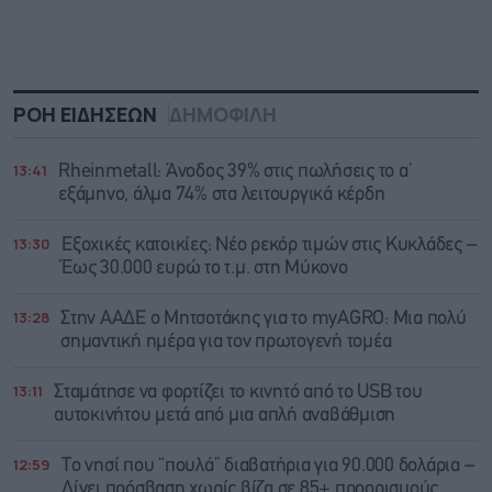
ΡΟΗ ΕΙΔΗΣΕΩΝ
ΔΗΜΟΦΙΛΗ
13:41
Rheinmetall: Άνοδος 39% στις πωλήσεις το α’
εξάμηνο, άλμα 74% στα λειτουργικά κέρδη
13:30
Εξοχικές κατοικίες: Νέο ρεκόρ τιμών στις Κυκλάδες –
Έως 30.000 ευρώ το τ.μ. στη Μύκονο
13:28
Στην ΑΑΔΕ ο Μητσοτάκης για το myAGRO: Μια πολύ
σημαντική ημέρα για τον πρωτογενή τομέα
13:11
Σταμάτησε να φορτίζει το κινητό από το USB του
αυτοκινήτου μετά από μια απλή αναβάθμιση
12:59
Το νησί που “πουλά” διαβατήρια για 90.000 δολάρια –
Δίνει πρόσβαση χωρίς βίζα σε 85+ προορισμούς