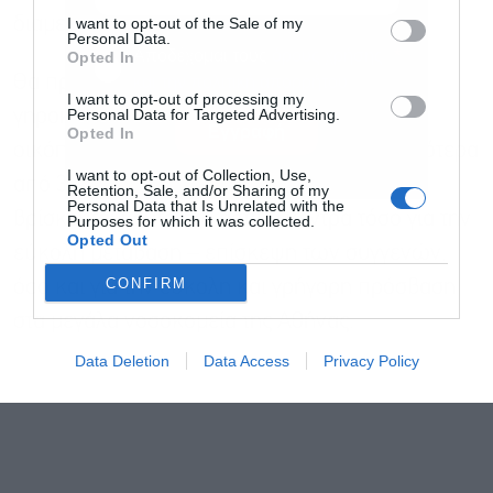
διαμερισματοποίησης διευκόλυναν.
I want to opt-out of the Sale of my
Personal Data.
Αποδέχομαι τους
όρους χρήσης
*
Opted In
Θα πρέπει να τονίσουμε ότι οι ζητήσεις για
και την πολιτική απορρήτου
I want to opt-out of processing my
Personal Data for Targeted Advertising.
γηροκομεία επικεντρώνονται κυρίως σε
Εγγραφή
Opted In
οικόπεδα που μπορούν να χτιστούν περισσότερα
I want to opt-out of Collection, Use,
από 3.000τμ. Αναζητούν περιοχές που
Retention, Sale, and/or Sharing of my
Personal Data that Is Unrelated with the
βρίσκονται κοντά στα αστικά κέντρα τόσο για την
Purposes for which it was collected.
Opted Out
εύκολη μετάβαση – επίσκεψη των συγγενών,
CONFIRM
όσο και για την εύκολη και γρήγορη πρόσβαση
στα μεγάλα νοσοκομεία της Αθήνας.
Data Deletion
Data Access
Privacy Policy