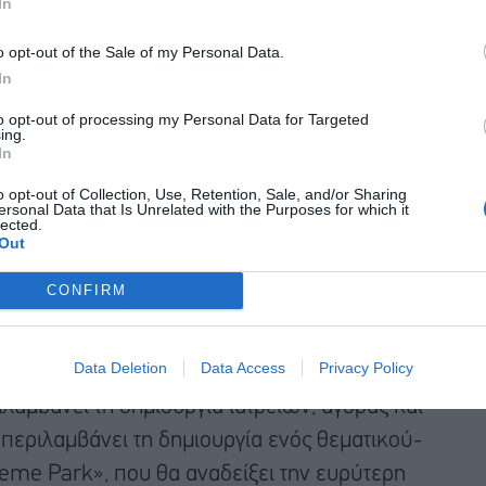
In
o opt-out of the Sale of my Personal Data.
In
to opt-out of processing my Personal Data for Targeted
ing.
In
o opt-out of Collection, Use, Retention, Sale, and/or Sharing
ersonal Data that Is Unrelated with the Purposes for which it
lected.
αμβάνει τη δημιουργία ενός πρωτότυπου
Out
αση 85 στρεμμάτων. Το «Alexadrou Chora
CONFIRM
θα είναι ένα «έξυπνο και περιβαλλοντικό» χωριό
αθέτει κοινόχρηστους χώρους, όπως πλατείες,
Data Deletion
Data Access
Privacy Policy
αρχιτεκτονικός σχεδιασμός δίνει και ιδιαίτερη
λαμβάνει τη δημιουργία ιατρείων, αγοράς και
 περιλαμβάνει τη δημιουργία ενός θεματικού-
heme Park», που θα αναδείξει την ευρύτερη