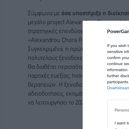
Σύμφωνα με
όσα υποστήριξε η διοίκησ
μεγάλο project Alexandrou Chora πολύ 
στρατηγικές επενδύσεις. Αναλυτικά, το 
PowerGam
«Alexandrou Chora Resort», το οποίο θα
If you wish 
Συγκεκριμένα, η πρώτη ενότητα του έργ
sensitive in
confirm you
πολυτελούς ξενοδοχείου με όνομα ενός
continue se
Θα διαθέτει περισσότερες από 360 κλίν
information 
further disc
παροχές ευεξίας, holistic spa & wellne
participants
θεραπειών. Η ξενοδοχειακή μονάδα, για
Downstream 
αδειοδοτήσεις, εκτιμάται ότι θ’ αρχίσει 
να λειτουργήσει το 2026.
Persona
I want t