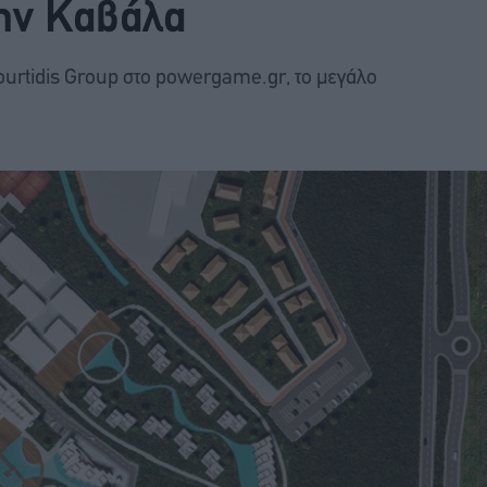
την Καβάλα
urtidis Group στο powergame.gr, το μεγάλο