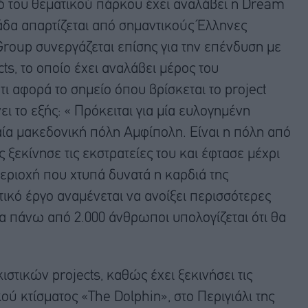
ό του θεματικού πάρκου έχει αναλάβει η Dream
άδα απαρτίζεται από σημαντικούς Έλληνες
 Group συνεργάζεται επίσης για την επένδυση με
cts, το οποίο έχει αναλάβει μέρος του
ι αφορά το σημείο όπου βρίσκεται το project
ι το εξής: « Πρόκειται για μία ευλογημένη
αία μακεδονική πόλη Αμφίπολη. Είναι η πόλη από
 ξεκίνησε τις εκστρατείες του και έφτασε μέχρι
περιοχή που χτυπά δυνατά η καρδιά της
τικό έργο αναμένεται να ανοίξει περισσότερες
α πάνω από 2.000 άνθρωποι υπολογίζεται ότι θα
ιστικών projects, καθώς έχει ξεκινήσει τις
ύ κτίσματος «The Dolphin», στο Περιγιάλι της