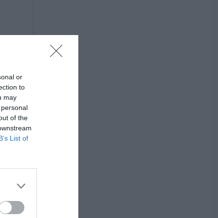
sonal or
ection to
ou may
 personal
out of the
 downstream
B’s List of