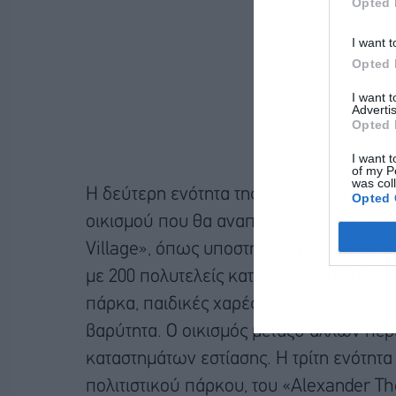
Opted 
I want t
Opted 
I want 
Advertis
Opted 
I want t
of my P
was col
Η δεύτερη ενότητα της επένδυσης περιλ
Opted 
οικισμού που θα αναπτυχθεί σε μια έκτ
Village», όπως υποστηρίζει η διοίκηση 
με 200 πολυτελείς κατοικίες, που θα δι
πάρκα, παιδικές χαρές, στους οποίους ο 
βαρύτητα. Ο οικισμός μεταξύ άλλων περι
καταστημάτων εστίασης. H τρίτη ενότητα
πολιτιστικού πάρκου, του «Alexander T