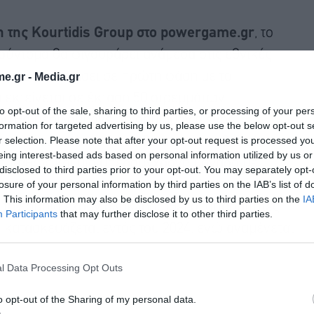
η της Kourtidis Group στο powergame.gr
, το
σύντομα θα φιγουράρει ανάμεσα στις εθνικές
έργο θα ξεκινήσει σε πρώτη φάση με το
e.gr -
Media.gr
 εκτείνεται σε έκταση 50 στρεμμάτων.
to opt-out of the sale, sharing to third parties, or processing of your per
ου θα περιλαμβάνει τη δημιουργία ενός
formation for targeted advertising by us, please use the below opt-out s
r selection. Please note that after your opt-out request is processed y
 παγκόσμιου brand που θα ανακοινωθεί σύντομα.
eing interest-based ads based on personal information utilized by us or
ες, καθώς και μία υπερσύγχρονη μονάδα με
disclosed to third parties prior to your opt-out. You may separately opt-
losure of your personal information by third parties on the IAB’s list of
ss αλλά και εξειδικευμένων, αποκλειστικών
. This information may also be disclosed by us to third parties on the
IA
 την οποία έχουν ολοκληρωθεί οι απαραίτητες
Participants
that may further disclose it to other third parties.
να κατασκευάζεται εντός του 2024, ενώ αναμένεται
l Data Processing Opt Outs
o opt-out of the Sharing of my personal data.