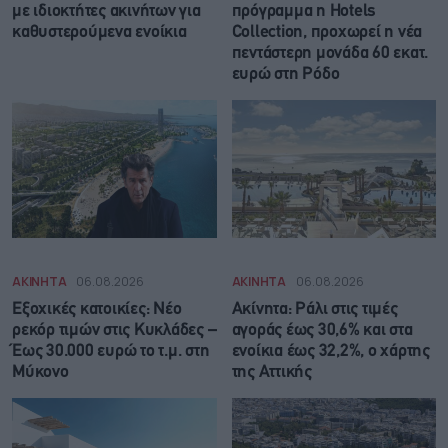
με ιδιοκτήτες ακινήτων για
πρόγραμμα η Hotels
καθυστερούμενα ενοίκια
Collection, προχωρεί η νέα
πεντάστερη μονάδα 60 εκατ.
ευρώ στη Ρόδο
ΑΚΙΝΗΤΑ
06.08.2026
ΑΚΙΝΗΤΑ
06.08.2026
Εξοχικές κατοικίες: Νέο
Ακίνητα: Ράλι στις τιμές
ρεκόρ τιμών στις Κυκλάδες –
αγοράς έως 30,6% και στα
Έως 30.000 ευρώ το τ.μ. στη
ενοίκια έως 32,2%, ο χάρτης
Μύκονο
της Αττικής