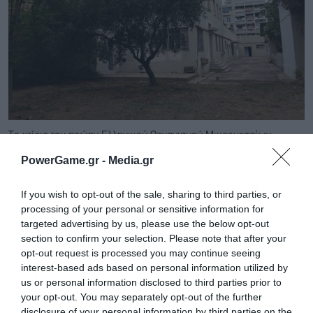
To κτίριο του πρώην Ελληνικού Οργανισμού Μικρομεσαίων
Επιχειρήσεων (ΕΟΜΜΕΧ) © ΤΑΙΠΕΔ
PowerGame.gr -
Media.gr
Σημειώνεται πως το ακίνητο έχει περιέλθει από
If you wish to opt-out of the sale, sharing to third parties, or
το 2013 στο ΤΑΙΠΕΔ και το 2021 έγινε ο τρίτος
processing of your personal or sensitive information for
targeted advertising by us, please use the below opt-out
διαγωνισμός αξιοποίησής του. Πριν από την
section to confirm your selection. Please note that after your
έναρξη της διαδικασίας το ΤΑΙΠΕΔ
opt-out request is processed you may continue seeing
interest-based ads based on personal information utilized by
πραγματοποίησε σειρά επαφών με τον Δήμο
us or personal information disclosed to third parties prior to
Ταύρου-Μοσχάτου και τον δήμαρχό Ανδρέα
your opt-out. You may separately opt-out of the further
disclosure of your personal information by third parties on the