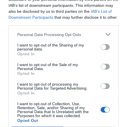
Ευθυμίου, για να εξεταστεί το ενδεχόμενο
IAB’s list of downstream participants. This information may
συμμετοχής της δημοτικής Αρχής στον
also be disclosed by us to third parties on the
IAB’s List of
Downstream Participants
that may further disclose it to other
διαγωνισμό. Ωστόσο, ο Δήμος ουδέποτε
third parties.
προχώρησε σε ενέργειες για να συμμετάσχει
Personal Data Processing Opt Outs
στον διαγωνισμό και να το διεκδικήσει εντός των
I want to opt-out of the Sharing of my
προβλεπόμενων διαδικασιών.
personal data.
Opted In
Έκτοτε ο Δήμος έχει ξεκινήσει… πόλεμο κατά
I want to opt-out of the Sale of my
Personal Data.
της αξιοποίησης του ακινήτου από την ολλανδική
Opted In
εταιρεία. Μάλιστα, σε συνεδρίαση του Δημοτικού
I want to opt-out of processing my
Συμβουλίου αποφασίστηκε η αλλαγή χρήσεων
Personal Data for Targeted Advertising.
Opted In
γης του ακινήτου. Δηλαδή, να μην επιτρέπονται
I want to opt-out of Collection, Use,
κατοικίες και εμπορικές χρήσεις και να
Retention, Sale, and/or Sharing of my
Personal Data that Is Unrelated with the
μετατραπεί σε κοινωφελή χώρο, στον οποίο θα
Purposes for which it was collected.
Opted Out
γίνει και μουσείο Εθνικής Αντίστασης.