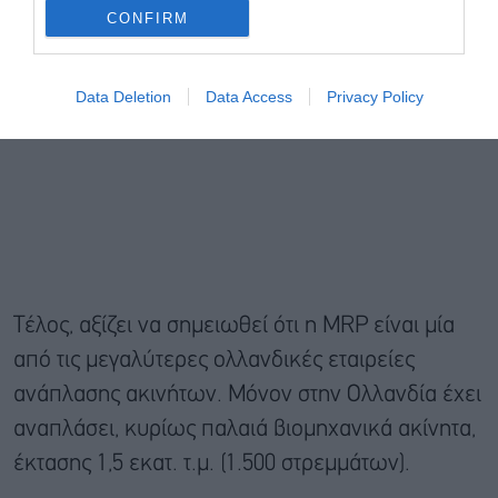
CONFIRM
Data Deletion
Data Access
Privacy Policy
Τέλος, αξίζει να σημειωθεί ότι η MRP είναι μία
από τις μεγαλύτερες ολλανδικές εταιρείες
ανάπλασης ακινήτων. Μόνον στην Ολλανδία έχει
αναπλάσει, κυρίως παλαιά βιομηχανικά ακίνητα,
έκτασης 1,5 εκατ. τ.μ. (1.500 στρεμμάτων).