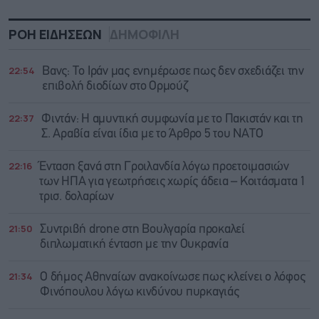
ΡΟΗ ΕΙΔΗΣΕΩΝ
ΔΗΜΟΦΙΛΗ
22:54
Βανς: Το Ιράν μας ενημέρωσε πως δεν σχεδιάζει την
επιβολή διοδίων στο Ορμούζ
22:37
Φιντάν: Η αμυντική συμφωνία με το Πακιστάν και τη
Σ. Αραβία είναι ίδια με τo Άρθρο 5 του ΝΑΤΟ
22:16
Ένταση ξανά στη Γροιλανδία λόγω προετοιμασιών
των ΗΠΑ για γεωτρήσεις χωρίς άδεια – Κοιτάσματα 1
τρισ. δολαρίων
21:50
Συντριβή drone στη Βουλγαρία προκαλεί
διπλωματική ένταση με την Ουκρανία
21:34
Ο δήμος Αθηναίων ανακοίνωσε πως κλείνει ο λόφος
Φινόπουλου λόγω κινδύνου πυρκαγιάς