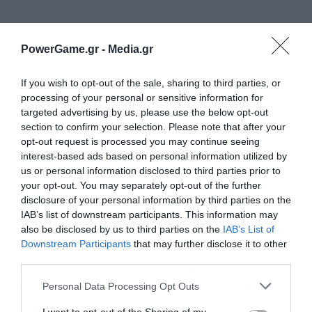
PowerGame.gr -
Media.gr
If you wish to opt-out of the sale, sharing to third parties, or
processing of your personal or sensitive information for
targeted advertising by us, please use the below opt-out
ΔΑΠΕΕΠ: “Ξεπούλησαν” οι Εγγυήσεις
section to confirm your selection. Please note that after your
opt-out request is processed you may continue seeing
Προέλευσης στην πρώτη δημοπρασία
interest-based ads based on personal information utilized by
us or personal information disclosed to third parties prior to
your opt-out. You may separately opt-out of the further
Ακολουθήστε το Powergame.gr στο
Google
disclosure of your personal information by third parties on the
για άμεση και έγκυρη οικονομική
News
IAB’s list of downstream participants. This information may
ενημέρωση!
also be disclosed by us to third parties on the
IAB’s List of
Εγγραφή στο
Downstream Participants
that may further disclose it to other
newsletter
third parties.
TAGS:
ΚΑΤΟΙΚΙΑ
ΣΟΦΙΑ ΖΑΧΑΡΑΚΗ
ΥΠΟΥΡΓΕΙΟ ΚΟΙΝΩΝΙΚΗΣ ΣΥΝΟΧΗΣ ΚΑΙ ΟΙΚΟΓΕΝΕΙΑΣ
Personal Data Processing Opt Outs