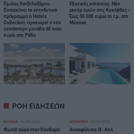
Όμιλος Χατζηλαζάρου:
Εξοχικές κατοικίες: Νέο
Επιταχύνει το επενδυτικό
ρεκόρ τιμών στις Κυκλάδες –
πρόγραμμα η Hotels
Έως 30.000 ευρώ το τ.μ. στη
Collection, προχωρεί η νέα
Μύκονο
πεντάστερη μονάδα 60 εκατ.
ευρώ στη Ρόδο
ΡΟΗ ΕΙΔΗΣΕΩΝ
ΕΛΛΑΔΑ
10.08.2026
ΑΣΦΑΛΙΣΗ
10.08.2026
Φωτιά τώρα στον Κουβαρά
Ανασφάλιστα ΙΧ: Από