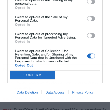
I want to opt-out of the Sharing of my
personal data.
Opted In
Αποδέχομαι τους
όρους χρήσης
*
I want to opt-out of the Sale of my
και την πολιτική απορρήτου
Personal Data.
Opted In
Εγγραφή
I want to opt-out of processing my
Personal Data for Targeted Advertising.
Opted In
I want to opt-out of Collection, Use,
Retention, Sale, and/or Sharing of my
Personal Data that Is Unrelated with the
Purposes for which it was collected.
Opted Out
ΡΟΗ ΕΙΔΗΣΕΩΝ
ΔΗΜΟΦΙΛΗ
CONFIRM
08:34
Φωτιά τώρα στον Κουβαρά Αττικής, σηκώθηκαν
εναέρια μέσα
Data Deletion
Data Access
Privacy Policy
08:28
Ανασφάλιστα ΙΧ: Από κόσκινο με AI οι ενστάσεις
08:13