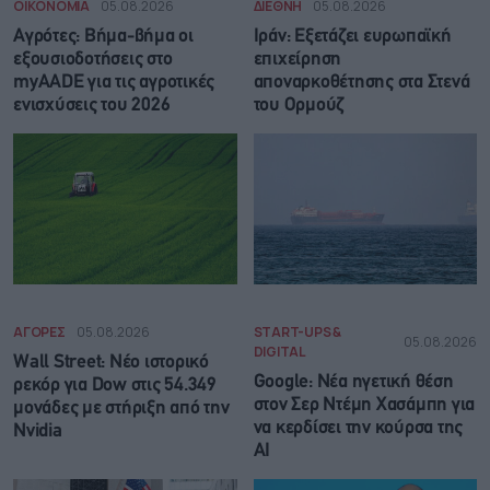
ΟΙΚΟΝΟΜΙΑ
05.08.2026
ΔΙΕΘΝΗ
05.08.2026
Αγρότες: Βήμα-βήμα οι
Ιράν: Eξετάζει ευρωπαϊκή
εξουσιοδοτήσεις στο
επιχείρηση
myAADE για τις αγροτικές
αποναρκοθέτησης στα Στενά
ενισχύσεις του 2026
του Ορμούζ
ΑΓΟΡΕΣ
05.08.2026
START-UPS &
05.08.2026
DIGITAL
Wall Street: Νέο ιστορικό
Google: Νέα ηγετική θέση
ρεκόρ για Dow στις 54.349
στον Σερ Ντέμη Χασάμπη για
μονάδες με στήριξη από την
να κερδίσει την κούρσα της
Nvidia
ΑΙ