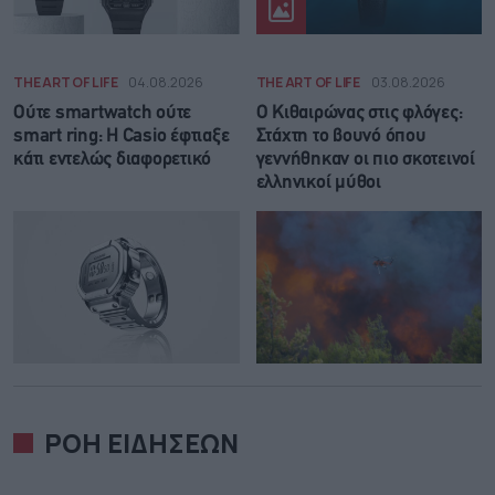
THE ART OF LIFE
04.08.2026
THE ART OF LIFE
03.08.2026
Ούτε smartwatch ούτε
Ο Κιθαιρώνας στις φλόγες:
smart ring: Η Casio έφτιαξε
Στάχτη το βουνό όπου
κάτι εντελώς διαφορετικό
γεννήθηκαν οι πιο σκοτεινοί
ελληνικοί μύθοι
ΡΟΗ ΕΙΔΗΣΕΩΝ