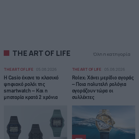
THE ART OF LIFE
Όλη η κατηγορία
THE ART OF LIFE
05.08.2026
THE ART OF LIFE
05.08.2026
Η Casio έκανε το κλασικό
Rolex: Χάνει μερίδιο αγοράς
ψηφιακό ρολόι της
– Ποια πολυτελή ρολόγια
smartwatch – Και η
αγοράζουν τώρα οι
μπαταρία κρατά 2 χρόνια
συλλέκτες