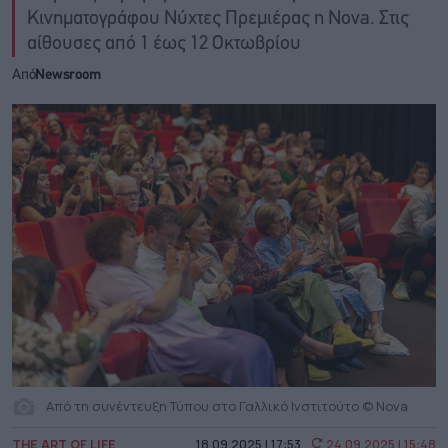
Κινηματογράφου Νύχτες Πρεμιέρας η Nova. Στις
αίθουσες από 1 έως 12 Οκτωβρίου
Από
Newsroom
Από τη συνέντευξη Τύπου στο Γαλλικό Ινστιτούτο © Nova
THE ART OF LIFE
18.09.2025 | 17:53
24.09.2025 | 15:48