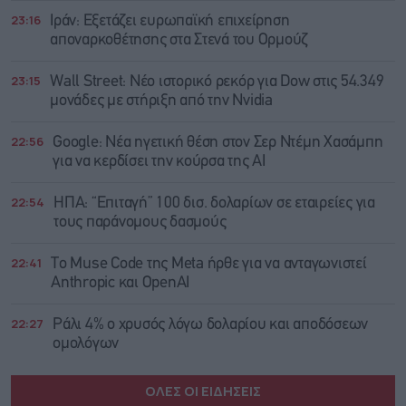
23:16
Ιράν: Eξετάζει ευρωπαϊκή επιχείρηση
αποναρκοθέτησης στα Στενά του Ορμούζ
23:15
Wall Street: Νέο ιστορικό ρεκόρ για Dow στις 54.349
μονάδες με στήριξη από την Nvidia
22:56
Google: Νέα ηγετική θέση στον Σερ Ντέμη Χασάμπη
για να κερδίσει την κούρσα της ΑΙ
22:54
ΗΠΑ: “Επιταγή” 100 δισ. δολαρίων σε εταιρείες για
τους παράνομους δασμούς
22:41
Το Muse Code της Meta ήρθε για να ανταγωνιστεί
Anthropic και OpenAI
22:27
Ράλι 4% ο χρυσός λόγω δολαρίου και αποδόσεων
ομολόγων
ΟΛΕΣ ΟΙ ΕΙΔΗΣΕΙΣ