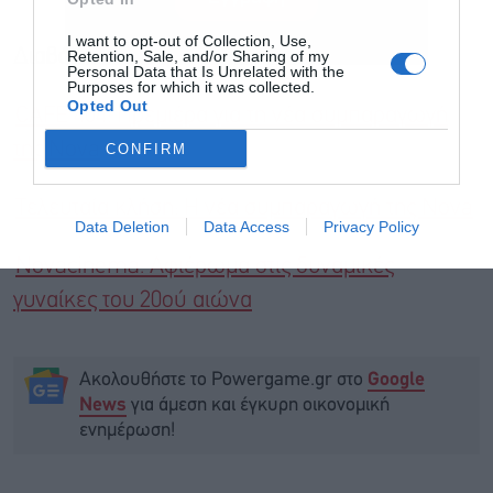
I want to opt-out of Collection, Use,
Διαβάστε επίσης
Retention, Sale, and/or Sharing of my
Personal Data that Is Unrelated with the
Purposes for which it was collected.
Opted Out
CAFE 404: Πρεμιέρα για τη νέα συμπαραγωγή
της Nova
CONFIRM
Τελευταία κλήση: Η νέα συμπαραγωγή της Nova
Data Deletion
Data Access
Privacy Policy
Novacinema: Αφιέρωμα στις δυναμικές
γυναίκες του 20ού αιώνα
Ακολουθήστε το Powergame.gr στο
Google
για άμεση και έγκυρη οικονομική
News
ενημέρωση!