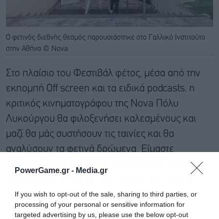
Ο φετινός διεθνής θεσμός παρουσιάστηκε στο Γαλλικό Ινστιτούτο
στην Αθήνα © Nova
Στο πλαίσιο του Φεστιβάλ φέτος, μέσα από την
εκπομπή Off screen και τα ειδικά podcasts, η
κριτικός κινηματογράφου της Nova Πόλυ
Λυκούργου θα φιλοξενήσει καλεσμένους και
μαζί θα μάς συστήσουν τις ταινίες και θα
αναλύσουν τα φετινά δρώμενα. Είμαστε
ιδιαίτερα χαρούμενοι και υπερήφανοι που
PowerGame.gr -
Media.gr
στεκόμαστε δίπλα σε έναν θεσμό που τιμά την
τέχνη του κινηματογράφου στην Αθήνα και
If you wish to opt-out of the sale, sharing to third parties, or
processing of your personal or sensitive information for
προσφέρει μια πραγματική γιορτή στις
targeted advertising by us, please use the below opt-out