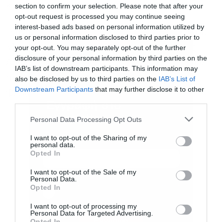
κινηματογραφικές αίθουσες της πόλης μας».
section to confirm your selection. Please note that after your
opt-out request is processed you may continue seeing
interest-based ads based on personal information utilized by
Η ανακοίνωση του πλήρους προγράμματος του
us or personal information disclosed to third parties prior to
31ου Διεθνές Φεστιβάλ Κινηματογράφου της
your opt-out. You may separately opt-out of the further
disclosure of your personal information by third parties on the
Αθήνας Νύχτες Πρεμιέρας θα πραγματοποιηθεί
IAB’s list of downstream participants. This information may
την Τετάρτη 24 Σεπτεμβρίου στο site του
also be disclosed by us to third parties on the
IAB’s List of
Downstream Participants
that may further disclose it to other
Φεστιβάλ.
third parties.
Εγγραφή στο
newsletter
Personal Data Processing Opt Outs
I want to opt-out of the Sharing of my
personal data.
Opted In
I want to opt-out of the Sale of my
Personal Data.
Αποδέχομαι τους
όρους χρήσης
*
Opted In
και την πολιτική απορρήτου
I want to opt-out of processing my
Personal Data for Targeted Advertising.
Εγγραφή
Opted In