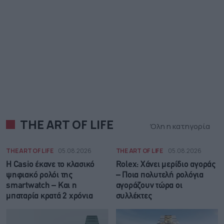
THE ART OF LIFE
Όλη η κατηγορία
THE ART OF LIFE
05.08.2026
THE ART OF LIFE
05.08.2026
Η Casio έκανε το κλασικό
Rolex: Χάνει μερίδιο αγοράς
ψηφιακό ρολόι της
– Ποια πολυτελή ρολόγια
smartwatch – Και η
αγοράζουν τώρα οι
μπαταρία κρατά 2 χρόνια
συλλέκτες