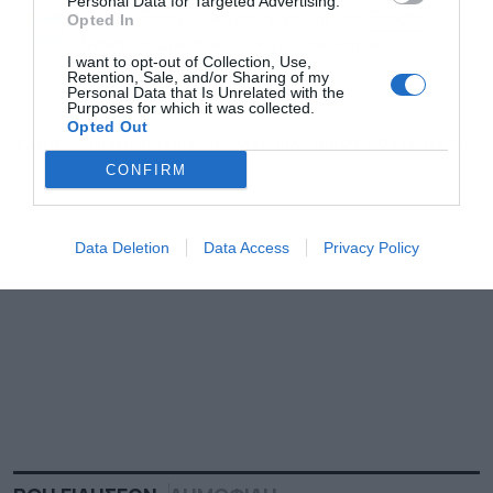
Personal Data for Targeted Advertising.
Ακολουθήστε το Powergame.gr στο
Opted In
Google
για άμεση και έγκυρη οικονομική
News
I want to opt-out of Collection, Use,
ενημέρωση!
Retention, Sale, and/or Sharing of my
Personal Data that Is Unrelated with the
Purposes for which it was collected.
Opted Out
TAGS:
ΔΗΜΟΠΡΑΣΙΕΣ
ΔΙΑΜΑΝΤΙΑ
ΟΙΚΟΣ SOTHEBY'S
CONFIRM
Data Deletion
Data Access
Privacy Policy