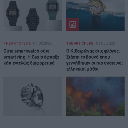
THE ART OF LIFE
04.08.2026
THE ART OF LIFE
03.08.2026
Ούτε smartwatch ούτε
Ο Κιθαιρώνας στις φλόγες:
smart ring: Η Casio έφτιαξε
Στάχτη το βουνό όπου
κάτι εντελώς διαφορετικό
γεννήθηκαν οι πιο σκοτεινοί
ελληνικοί μύθοι