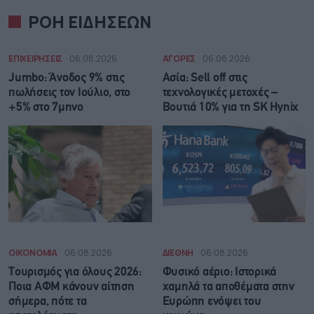
ΡΟΗ ΕΙΔΗΣΕΩΝ
ΕΠΙΧΕΙΡΗΣΕΙΣ
06.08.2026
ΑΓΟΡΕΣ
06.08.2026
Jumbo: Άνοδος 9% στις
Ασία: Sell off στις
πωλήσεις τον Ιούλιο, στο
τεχνολογικές μετοχές –
+5% στο 7μηνο
Βουτιά 10% για τη SK Hynix
ΟΙΚΟΝΟΜΙΑ
06.08.2026
ΔΙΕΘΝΗ
06.08.2026
Τουρισμός για όλους 2026:
Φυσικό αέριο: Ιστορικά
Ποια ΑΦΜ κάνουν αίτηση
χαμηλά τα αποθέματα στην
σήμερα, πότε τα
Ευρώπη ενόψει του