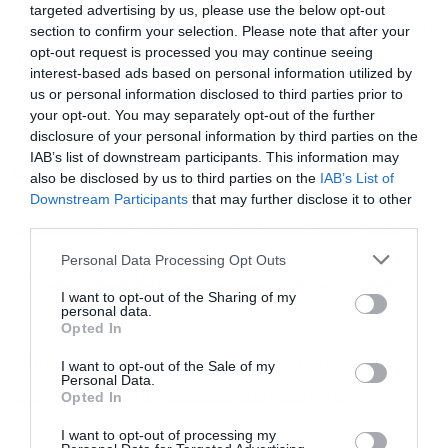
targeted advertising by us, please use the below opt-out
υψηλής αξίας και αποδεικνύοντας ότι τα ιστορικά
section to confirm your selection. Please note that after your
opt-out request is processed you may continue seeing
αντικείμενα συνεχίζουν να διατηρούν την αίγλη
interest-based ads based on personal information utilized by
και τη σημασία τους, αιώνες μετά τη δημιουργία
us or personal information disclosed to third parties prior to
your opt-out. You may separately opt-out of the further
τους.
disclosure of your personal information by third parties on the
IAB’s list of downstream participants. This information may
Διαβάστε επίσης
also be disclosed by us to third parties on the
IAB’s List of
Downstream Participants
that may further disclose it to other
third parties.
Τατόι: Στο φως πάνω από 70.000 αντικείμενα
Personal Data Processing Opt Outs
Kλοπή στο Λούβρο: 88 εκατ. ευρώ η ζημία στο
I want to opt-out of the Sharing of my
μουσείο
personal data.
Opted In
Λούβρο: Πόσα εκατομμύρια θα χάσουν τα
I want to opt-out of the Sale of my
Personal Data.
κλεμμένα κοσμήματα στη μαύρη αγορά
Opted In
I want to opt-out of processing my