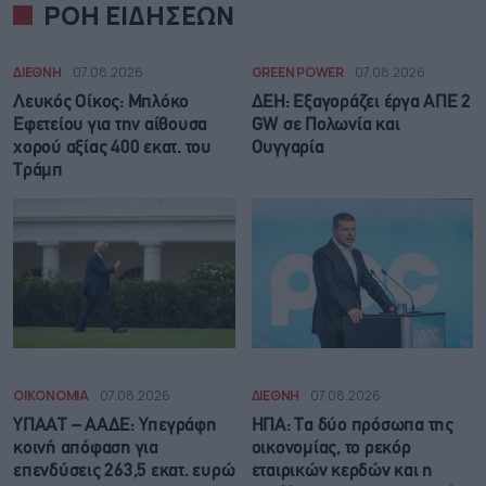
ΡΟΗ ΕΙΔΗΣΕΩΝ
ΔΙΕΘΝΗ
07.08.2026
GREEN POWER
07.08.2026
Λευκός Οίκος: Μπλόκο
ΔΕΗ: Εξαγοράζει έργα ΑΠΕ 2
Εφετείου για την αίθουσα
GW σε Πολωνία και
χορού αξίας 400 εκατ. του
Ουγγαρία
Τράμπ
ΟΙΚΟΝΟΜΙΑ
07.08.2026
ΔΙΕΘΝΗ
07.08.2026
ΥΠΑΑΤ – ΑΑΔΕ: Υπεγράφη
ΗΠΑ: Τα δύο πρόσωπα της
κοινή απόφαση για
οικονομίας, το ρεκόρ
επενδύσεις 263,5 εκατ. ευρώ
εταιρικών κερδών και η