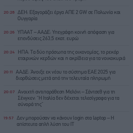
20:28
ΔΕΗ: Εξαγοράζει έργα ΑΠΕ 2 GW σε Πολωνία και
Ουγγαρία
20:26
ΥΠΑΑΤ – ΑΑΔΕ: Υπεγράφη κοινή απόφαση για
επενδύσεις 263,5 εκατ. ευρώ
20:24
ΗΠΑ: Τα δύο πρόσωπα της οικονομίας, το ρεκόρ
εταιρικών κερδών και η ακρίβεια για τα νοικοκυριά
20:11
ΑΑΔΕ: Άνοιξε εκ νέου το σύστημα ΕΑΕ 2025 για
διορθώσεις μετά από την τελευταία πληρωμή
20:07
Ανοιχτή αντιπαράθεση Μελόνι – Σάντσεθ για τη
Σένγκεν: “Η Ιταλία δεν δέχεται τελεσίγραφα για τα
σύνορά της”
19:57
Δεν μπορούσαν να κάνουν login στα laptop – Η
απίστευτα απλή λύση του IT