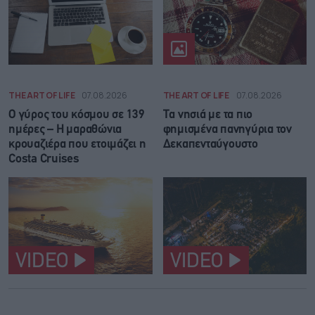
THE ART OF LIFE
07.08.2026
THE ART OF LIFE
07.08.2026
Ο γύρος του κόσμου σε 139
Τα νησιά με τα πιο
ημέρες – Η μαραθώνια
φημισμένα πανηγύρια τον
κρουαζιέρα που ετοιμάζει η
Δεκαπενταύγουστο
Costa Cruises
VIDEO
VIDEO