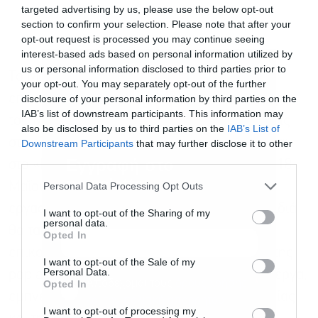
targeted advertising by us, please use the below opt-out
section to confirm your selection. Please note that after your
opt-out request is processed you may continue seeing
interest-based ads based on personal information utilized by
us or personal information disclosed to third parties prior to
Το Μουσείο Τηλεπικοινωνιών Ομίλου ΟΤΕ
your opt-out. You may separately opt-out of the further
επεκτείνει τις δράσεις του πέρα από τον χώρο
disclosure of your personal information by third parties on the
IAB’s list of downstream participants. This information may
του Μουσείου, πραγματοποιώντας επισκέψεις
also be disclosed by us to third parties on the
IAB’s List of
στο «Χαμόγελο του Παιδιού» στο Μοσχάτο και
Downstream Participants
that may further disclose it to other
third parties.
Εγγραφή στο
στο «Κέντρο Αγάπης Ελευσίνας» στις 15 και 18
newsletter
Μαΐου, αντίστοιχα. Μέσα από το εικαστικό
Personal Data Processing Opt Outs
εργαστήρι «Χαμογελαστά Τυπώματα», τα παιδιά
I want to opt-out of the Sharing of my
personal data.
θα ταξιδέψουν στην ιστορία της ψηφιακής
Opted In
επικοινωνίας, θα γνωρίσουν την αισθητική της
I want to opt-out of the Sale of my
Personal Data.
pop art και θα δημιουργήσουν πολύχρωμα έργα,
Αποδέχομαι τους
όρους χρήσης
*
Opted In
εμπνευσμένα από τη δύναμη της επικοινωνίας
και την πολιτική απορρήτου
I want to opt-out of processing my