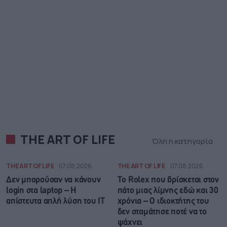
THE ART OF LIFE
Όλη η κατηγορία
THE ART OF LIFE
07.08.2026
THE ART OF LIFE
07.08.2026
Δεν μπορούσαν να κάνουν
Το Rolex που βρίσκεται στον
login στα laptop – Η
πάτο μιας λίμνης εδώ και 30
απίστευτα απλή λύση του IT
χρόνια – Ο ιδιοκτήτης του
δεν σταμάτησε ποτέ να το
ψάχνει