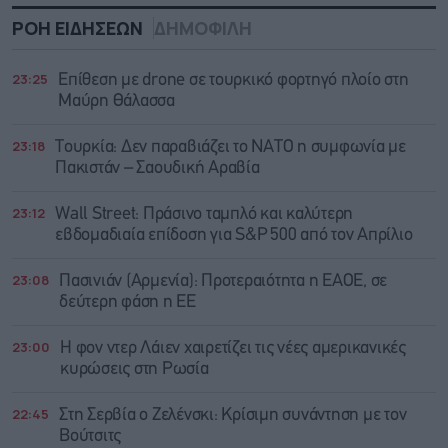
ΡΟΗ ΕΙΔΗΣΕΩΝ
ΔΗΜΟΦΙΛΗ
23:25
Επίθεση με drone σε τουρκικό φορτηγό πλοίο στη
Μαύρη Θάλασσα
23:18
Τουρκία: Δεν παραβιάζει το ΝΑΤΟ η συμφωνία με
Πακιστάν – Σαουδική Αραβία
23:12
Wall Street: Πράσινο ταμπλό και καλύτερη
εβδομαδιαία επίδοση για S&P 500 από τον Απρίλιο
23:08
Πασινιάν (Αρμενία): Προτεραιότητα η ΕΑΟΕ, σε
δεύτερη φάση η ΕΕ
23:00
Η φον ντερ Λάιεν χαιρετίζει τις νέες αμερικανικές
κυρώσεις στη Ρωσία
22:45
Στη Σερβία ο Ζελένσκι: Κρίσιμη συνάντηση με τον
Βούτσιτς