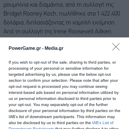
ρουμπίνια και διαμάντια, από τη συλλογή της
Bridget Rooney Koch, πωλήθηκε στα 1.422.400
δολάρια, διπλασιάζοντας τη χαμηλή εκτίμηση.
Από τη συλλογή της Irene Roosevelt Aitken,
βραχιόλι Van Cleef & Arpels Retro με διαμάντια
PowerGame.gr -
Media.gr
και χρυσό έφτασε τα 317.500 δολάρια, ενώ
καρφίτσα Art Deco σε σχήμα φιόγκου με
If you wish to opt-out of the sale, sharing to third parties, or
διαμάντια, από τη συλλογή της Gay Hugo-
processing of your personal or sensitive information for
targeted advertising by us, please use the below opt-out
Martinez, πωλήθηκε έναντι 241.300 δολαρίων.
section to confirm your selection. Please note that after your
Κορυφαίο lot από τη συλλογή της Lorinda
opt-out request is processed you may continue seeing
interest-based ads based on personal information utilized by
Payson de Roulet ήταν μια αντίκα καρφίτσα με
us or personal information disclosed to third parties prior to
φυσικό μαργαριτάρι και διαμάντια, η οποία
your opt-out. You may separately opt-out of the further
disclosure of your personal information by third parties on the
έφτασε τα 1.244.600 δολάρια.
IAB’s list of downstream participants. This information may
also be disclosed by us to third parties on the
IAB’s List of
Η Claibourne Poindexter, επικεφαλής
Downstream Participants
that may further disclose it to other