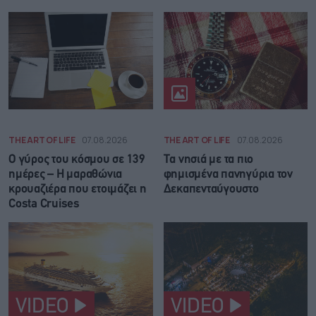
THE ART OF LIFE
07.08.2026
THE ART OF LIFE
07.08.2026
Ο γύρος του κόσμου σε 139
Τα νησιά με τα πιο
ημέρες – Η μαραθώνια
φημισμένα πανηγύρια τον
κρουαζιέρα που ετοιμάζει η
Δεκαπενταύγουστο
Costa Cruises
VIDEO
VIDEO