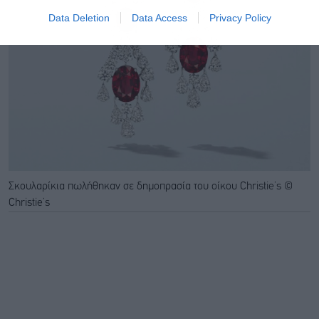
Data Deletion
Data Access
Privacy Policy
Σκουλαρίκια πωλήθηκαν σε δημοπρασία του οίκου Christie’s ©
Christie’s