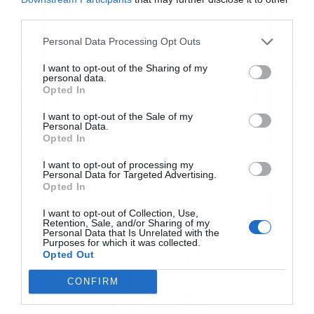
third parties.
Κοσμημάτων για την Αμερική στον Christie’s,
Εγγραφή στο
newsletter
σχολίασε ότι η πλήρης πώληση της δημοπρασίας
Personal Data Processing Opt Outs
αποτυπώνει την ισχυρή ζήτηση των συλλεκτών
I want to opt-out of the Sharing of my
personal data.
για κοσμήματα σπάνιας ομορφιάς, υψηλής αξίας
Opted In
και ξεχωριστής προέλευσης. Όπως τόνισε, το
I want to opt-out of the Sale of my
έντονο ενδιαφέρον σε όλες τις κατηγορίες, με
Personal Data.
Αποδέχομαι τους
όρους χρήσης
*
Opted In
αιχμή τους χρωματιστούς πολύτιμους λίθους,
και την πολιτική απορρήτου
I want to opt-out of processing my
επιβεβαιώνει τη διεθνή δυναμική της αγοράς
Personal Data for Targeted Advertising.
Εγγραφή
Opted In
κοσμημάτων υψηλής ποιότητας και σπανιότητας.
I want to opt-out of Collection, Use,
Retention, Sale, and/or Sharing of my
Personal Data that Is Unrelated with the
Purposes for which it was collected.
Opted Out
CONFIRM