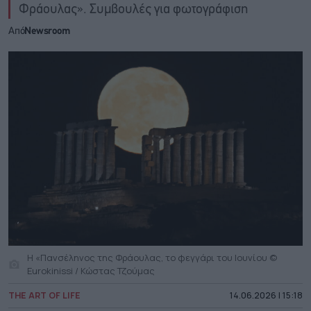
Φράουλας». Συμβουλές για φωτογράφιση
Από
Newsroom
Η «Πανσέληνος της Φράουλας, το φεγγάρι του Ιουνίου ©
Eurokinissi / Κώστας Τζούμας
THE ART OF LIFE
14.06.2026 | 15:18