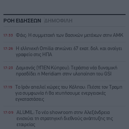
ΡΟΗ ΕΙΔΗΣΕΩΝ
ΔΗΜΟΦΙΛΗ
17:33
Φάις: Η συμμετοχή των βασικών μετόχων στην ΑΜΚ
17:26
Η ελληνική Omilia σηκώνει 67 εκατ. δολ. και ανοίγει
γραφείο στις ΗΠΑ
17:23
Δαμιανός (ΥΠΕΝ Κύπρου): Τεράστια νέα δυναμική
προσδίδει η Meridiam στην υλοποίηση του GSI
17:19
Το Ιράν απειλεί χώρες του Κόλπου: Πιέστε τον Τραμπ
για συμφωνία ή θα χτυπήσουμε ενεργειακές
εγκαταστάσεις
17:09
ALUMIL: Το νέο showroom στην Αλεξάνδρεια
ενισχύει τη στρατηγική διεθνούς ανάπτυξης της
εταιρείας