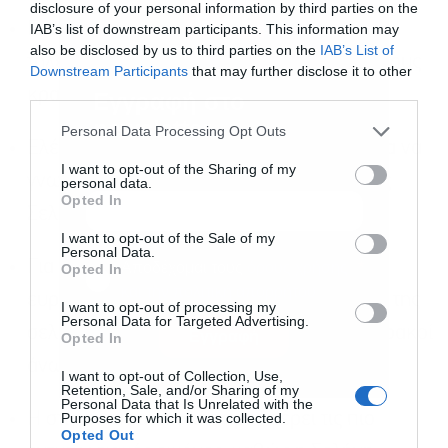
disclosure of your personal information by third parties on the
Ενεργοποιήστε χρονοδιακόπτη ή
IAB’s list of downstream participants. This information may
also be disclosed by us to third parties on the
IAB’s List of
τηλεχειριστήριο λήψης για να αποφύγετε τους
Downstream Participants
that may further disclose it to other
third parties.
κραδασμούς.
Εγγραφή στο
newsletter
Personal Data Processing Opt Outs
Ελέγξτε εφαρμογές αστροπαρατήρησης για να
I want to opt-out of the Sharing of my
γνωρίζετε το ακριβές σημείο ανατολής της
personal data.
Opted In
Σελήνης.
I want to opt-out of the Sale of my
Personal Data.
Για φωτογραφίες τοπίου αρκεί ένας
Αποδέχομαι τους
όρους χρήσης
*
Opted In
και την πολιτική απορρήτου
ευρυγώνιος φακός, ενώ για λεπτομέρειες της
I want to opt-out of processing my
Personal Data for Targeted Advertising.
σεληνιακής επιφάνειας προτιμώνται τηλεφακοί
Εγγραφή
Opted In
άνω των 400 χιλιοστών.
I want to opt-out of Collection, Use,
Retention, Sale, and/or Sharing of my
Personal Data that Is Unrelated with the
Purposes for which it was collected.
Η στιγμή της ανατολής προσφέρει τις πιο
Opted Out