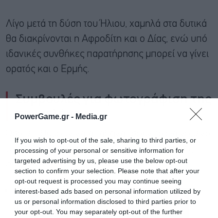
Λίγο μετά τη δύση του Ήλιου, χαμηλά στα δυτικά
θα διακρίνονται η Αφροδίτη και ο Δίας, ενώ υπό
ιδανικές συνθήκες παρατήρησης μπορεί να γίνει
ορατός και ο Ερμής.
Συμβουλές για φωτογράφιση της
πανσελήνου
PowerGame.gr -
Media.gr
Όσοι επιθυμούν να απαθανατίσουν το φαινόμενο
If you wish to opt-out of the sale, sharing to third parties, or
μπορούν να ακολουθήσουν μερικές βασικές
processing of your personal or sensitive information for
targeted advertising by us, please use the below opt-out
συμβουλές:
section to confirm your selection. Please note that after your
opt-out request is processed you may continue seeing
Χρησιμοποιήστε τρίποδο για μεγαλύτερη
interest-based ads based on personal information utilized by
us or personal information disclosed to third parties prior to
σταθερότητα.
your opt-out. You may separately opt-out of the further