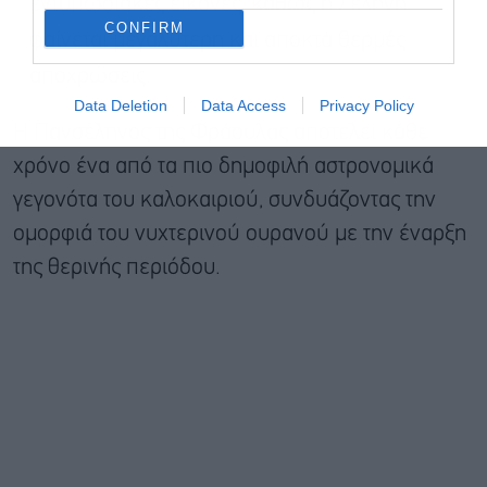
εντυπωσιακές εικόνες, καθώς η Σελήνη
CONFIRM
φαίνεται μεγαλύτερη και αποκτά θερμές
αποχρώσεις.
Data Deletion
Data Access
Privacy Policy
Η Πανσέληνος της Φράουλας αποτελεί κάθε
χρόνο ένα από τα πιο δημοφιλή αστρονομικά
γεγονότα του καλοκαιριού, συνδυάζοντας την
ομορφιά του νυχτερινού ουρανού με την έναρξη
της θερινής περιόδου.