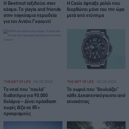
Η Beetroot ταξιδεύει στον
Η Casio έφτιαξε ρολόι που
κόσμο: Το yiayia and friends
διορθώνει μόνο του την ώρα
στην παγκόσμια περιοδεία
μετά από χτύπημα
για τον Αντόνι Γκαουντί
THE ART OF LIFE
06.08.2026
THE ART OF LIFE
06.08.2026
Το νησί που “πουλά”
Το χωριό που “βουλιάζει”
διαβατήρια για 90.000
κάθε Δεκαπενταύγουστο από
δολάρια – Δίνει πρόσβαση
επισκέπτες
χωρίς βίζα σε 85+
προορισμούς