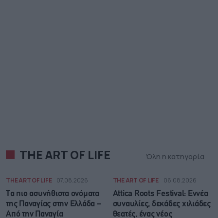
THE ART OF LIFE
Όλη η κατηγορία
THE ART OF LIFE
07.08.2026
THE ART OF LIFE
06.08.2026
Τα πιο ασυνήθιστα ονόματα
Attica Roots Festival: Εννέα
της Παναγίας στην Ελλάδα –
συναυλίες, δεκάδες χιλιάδες
Από την Παναγία
θεατές, ένας νέος