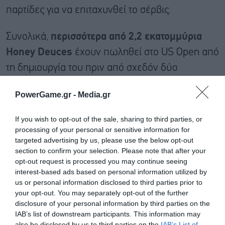
παρτίδες για να επιταχυνθεί το σέρβις.
Συνολικά,
περισσότερα από 2,2 εκατομμύρια
Honey Deuces
έχουν πωληθεί στο US Open από
τη δημιουργία του πριν από σχεδόν δύο
δεκαετίες, ενώ οι πωλήσεις πιθανότατα θα
PowerGame.gr -
Media.gr
σπάσουν και φέτος τα ρεκόρ, καθώς η
προσέλευση στο US Open συνεχίζει να
If you wish to opt-out of the sale, sharing to third parties, or
αυξάνεται.
processing of your personal or sensitive information for
targeted advertising by us, please use the below opt-out
section to confirm your selection. Please note that after your
opt-out request is processed you may continue seeing
interest-based ads based on personal information utilized by
us or personal information disclosed to third parties prior to
your opt-out. You may separately opt-out of the further
disclosure of your personal information by third parties on the
IAB’s list of downstream participants. This information may
also be disclosed by us to third parties on the
IAB’s List of