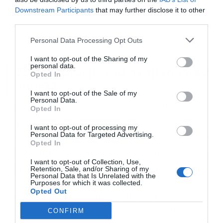
Εγγραφή στο
Downstream Participants
that may further disclose it to other
newsletter
third parties.
Personal Data Processing Opt Outs
I want to opt-out of the Sharing of my
personal data.
23 δολάρια, με ένα αναμνηστικό
Opted In
κύπελλο
Αποδέχομαι τους
όρους χρήσης
*
I want to opt-out of the Sale of my
και την πολιτική απορρήτου
Personal Data.
Παρά το γεγονός ότι το ποτό γίνεται όλο και πιο
Opted In
Εγγραφή
ακριβό – η τιμή του Honey Deuce έχει αυξηθεί
I want to opt-out of processing my
Personal Data for Targeted Advertising.
τέσσερις φορές τα τελευταία πέντε χρόνια, ενώ
Opted In
φέτος αυξήθηκε κατά 1 δολάριο στα 23 δολάρια
I want to opt-out of Collection, Use,
– αυτό δεν έχει σταματήσει τις πωλήσεις.
Retention, Sale, and/or Sharing of my
Personal Data that Is Unrelated with the
Purposes for which it was collected.
Opted Out
Η Azqueta πιστώνει μέρος της αύξησης στην
αποκλειστικότητά του, επειδή είναι διαθέσιμο
CONFIRM