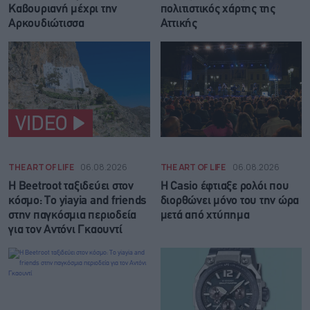
Καβουριανή μέχρι την
πολιτιστικός χάρτης της
Αρκουδιώτισσα
Αττικής
VIDEO
THE ART OF LIFE
06.08.2026
THE ART OF LIFE
06.08.2026
Η Beetroot ταξιδεύει στον
Η Casio έφτιαξε ρολόι που
κόσμο: Το yiayia and friends
διορθώνει μόνο του την ώρα
στην παγκόσμια περιοδεία
μετά από χτύπημα
για τον Αντόνι Γκαουντί