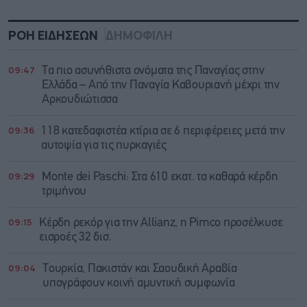
ΡΟΗ ΕΙΔΗΣΕΩΝ
ΔΗΜΟΦΙΛΗ
09:47
Τα πιο ασυνήθιστα ονόματα της Παναγίας στην
Ελλάδα – Από την Παναγία Καβουριανή μέχρι την
Αρκουδιώτισσα
09:36
118 κατεδαφιστέα κτίρια σε 6 περιφέρειες μετά την
αυτοψία για τις πυρκαγιές
09:29
Monte dei Paschi: Στα 610 εκατ. τα καθαρά κέρδη
τριμήνου
09:15
Κέρδη ρεκόρ για την Allianz, η Pimco προσέλκυσε
εισροές 32 δισ.
09:04
Τουρκία, Πακιστάν και Σαουδική Αραβία
υπογράφουν κοινή αμυντική συμφωνία