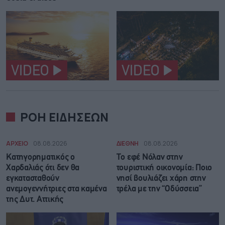
VIDEO
VIDEO
ΡΟΗ ΕΙΔΗΣΕΩΝ
ΑΡΧΕΙΟ
08.08.2026
ΔΙΕΘΝΗ
08.08.2026
Κατηγορηματικός ο
Το εφέ Νόλαν στην
Χαρδαλιάς ότι δεν θα
τουριστική οικονομία: Ποιο
εγκατασταθούν
νησί βουλιάζει χάρη στην
ανεμογεννήτριες στα καμένα
τρέλα με την “Οδύσσεια”
της Δυτ. Αττικής