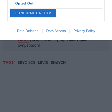
Opted Out
CONFIRM
CONFIRM
Data Deletion
Data Access
Privacy Policy
Ακολουθήστε το Powergame.gr στο
Google
για άμεση και έγκυρη οικονομική
News
ενημέρωση!
TAGS:
BEYONCE
LEVIS
ΕΝΔΥΣΗ