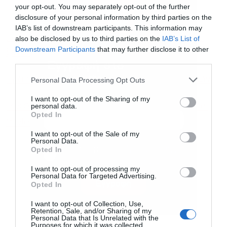
your opt-out. You may separately opt-out of the further
disclosure of your personal information by third parties on the
IAB’s list of downstream participants. This information may
Dimand: Πώς θα μετατραπεί σε κατοικίες και
also be disclosed by us to third parties on the
IAB’s List of
Downstream Participants
that may further disclose it to other
ξενοδοχείο το ΦΙΞ
third parties.
Εγγραφή στο
newsletter
Τραπεζική “άνοιξη” στο Χρηματιστήριο Αθηνών
Personal Data Processing Opt Outs
I want to opt-out of the Sharing of my
Recom Repower: Mega βιομηχανικό έργο net
personal data.
Opted In
metering στην Αλεξανδρούπολη
I want to opt-out of the Sale of my
Personal Data.
Αποδέχομαι τους
όρους χρήσης
*
Opted In
και την πολιτική απορρήτου
I want to opt-out of processing my
Personal Data for Targeted Advertising.
Εγγραφή
Opted In
I want to opt-out of Collection, Use,
Retention, Sale, and/or Sharing of my
Personal Data that Is Unrelated with the
Purposes for which it was collected.