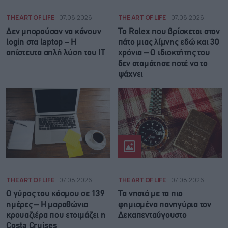
THE ART OF LIFE
07.08.2026
THE ART OF LIFE
07.08.2026
Δεν μπορούσαν να κάνουν
Το Rolex που βρίσκεται στον
login στα laptop – Η
πάτο μιας λίμνης εδώ και 30
απίστευτα απλή λύση του IT
χρόνια – Ο ιδιοκτήτης του
δεν σταμάτησε ποτέ να το
ψάχνει
THE ART OF LIFE
07.08.2026
THE ART OF LIFE
07.08.2026
Ο γύρος του κόσμου σε 139
Τα νησιά με τα πιο
ημέρες – Η μαραθώνια
φημισμένα πανηγύρια τον
κρουαζιέρα που ετοιμάζει η
Δεκαπενταύγουστο
Costa Cruises