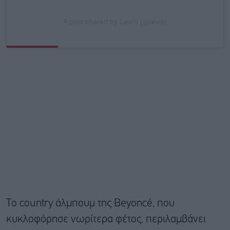
A post shared by Levi’s (@levis)
Το country άλμπουμ της Beyoncé, που
κυκλοφόρησε νωρίτερα φέτος, περιλαμβάνει