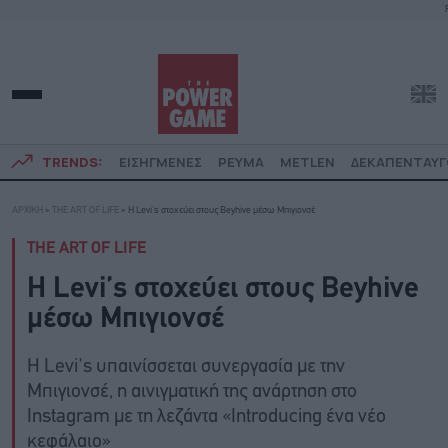
TRENDS:
ΕΙΣΗΓΜΕΝΕΣ
ΡΕΥΜΑ
METLEN
ΔΕΚΑΠΕΝΤΑΥ
ΑΡΧΙΚΗ
»
THE ART OF LIFE
»
Η Levi’s στοχεύει στους Beyhive μέσω Μπιγιονσέ
THE ART OF LIFE
Η Levi’s στοχεύει στους Beyhive
μέσω Μπιγιονσέ
Η Levi's υπαινίσσεται συνεργασία με την
Μπιγιονσέ, η αινιγματική της ανάρτηση στο
Instagram με τη λεζάντα «Introducing ένα νέο
κεφάλαιο»