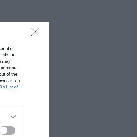
sonal or
ection to
ou may
 personal
out of the
 downstream
B’s List of