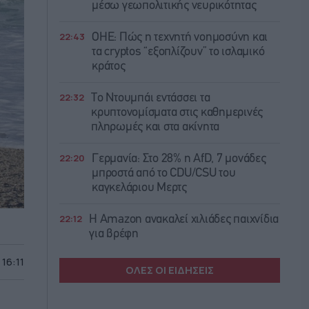
μέσω γεωπολιτικής νευρικότητας
22:43
ΟΗΕ: Πώς η τεχνητή νοημοσύνη και
τα cryptos “εξοπλίζουν” το ισλαμικό
κράτος
22:32
Το Ντουμπάι εντάσσει τα
κρυπτονομίσματα στις καθημερινές
πληρωμές και στα ακίνητα
22:20
Γερμανία: Στο 28% η AfD, 7 μονάδες
μπροστά από το CDU/CSU του
καγκελάριου Μερτς
22:12
Η Amazon ανακαλεί χιλιάδες παιχνίδια
για βρέφη
 16:11
ΟΛΕΣ ΟΙ ΕΙΔΗΣΕΙΣ