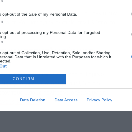
In
το Ηνωμένο Βασίλειο, τις ΗΠΑ, τη Γαλλία, την
o opt-out of the Sale of my Personal Data.
In
γιο, τη Ρουμανία, την Αυστρία, την Ελβετία, το
to opt-out of processing my Personal Data for Targeted
ing.
In
 των καταναλωτών για
o opt-out of Collection, Use, Retention, Sale, and/or Sharing
ersonal Data that Is Unrelated with the Purposes for which it
lected.
Out
λέτης, καταγράφεται γενικότερα αυξημένο
CONFIRM
ς εξεταζόμενες αγορές για ταξίδια είτε
τον τους μισούς πολίτες να δηλώνουν ότι
Data Deletion
Data Access
Privacy Policy
ενους 3-6 μήνες.