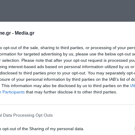
e.gr -
Media.gr
ις του κοινού όπως προκύπτουν από έρευνα της
αταναλωτών σε 52 χώρες) και αφορούν
to opt-out of the sale, sharing to third parties, or processing of your per
formation for targeted advertising by us, please use the below opt-out s
ο 1ο τρίμηνο του 2025.
r selection. Please note that after your opt-out request is processed y
eing interest-based ads based on personal information utilized by us or
disclosed to third parties prior to your opt-out. You may separately opt-
losure of your personal information by third parties on the IAB’s list of
. This information may also be disclosed by us to third parties on the
IA
Participants
that may further disclose it to other third parties.
l Data Processing Opt Outs
o opt-out of the Sharing of my personal data.