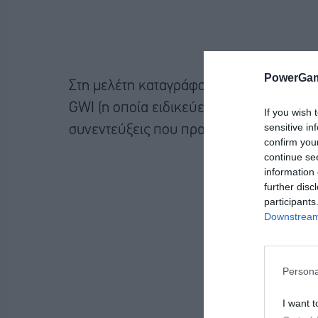
PowerGam
Στη μελέτη καταγράφονται οι προτιμήσε
GWI (η οποία ειδικεύεται σε έρευνες κ
If you wish 
sensitive in
συνεντεύξεις που πραγματοποιήθηκαν στ
confirm you
continue se
information 
further disc
participants
Downstream 
Persona
I want t