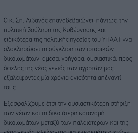
Ο κ. Σπ. Λιβανός επαναβεβαιώνει, πάντως, την
πολιτική βούληση της Κυβέρνησης και
ειδικότερα της πολιτικής ηγεσίας του ΥΠΑΑΤ «να
ολοκληρώσει τη σύγκλιση των ιστορικών
δικαιωμάτων, άμεσα, γρήγορα, ουσιαστικά, προς
όφελος της νέας γενιάς των αγροτών μας,
εξαλείφοντας μία χρόνια ανισότητα απέναντί
τους.
Εξασφαλίζουμε έτσι την ουσιαστικότερη στήριξη
των νέων και τη δικαιότερη κατανομή
δικαιωμάτων μεταξύ των παλαιότερων και της
νέας γενιάς, κλείνοντας μια εκκρεμότητα ετών».