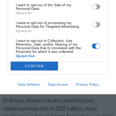
συνολικού προϋπολογισμού 178 εκατ. ευρώ,
I want to opt-out of the Sale of my
Personal Data.
στους δικαιούχους παραγωγούς των παρακάτω
Opted In
προϊόντων: ρύζι, σκληρό σιτάρι, βοοειδή,
I want to opt-out of processing my
βιομηχανική τομάτα, πορτοκάλια για χυμοποίηση,
Personal Data for Targeted Advertising.
Opted In
όσπρια, πρωτεϊνούχα κτηνοτροφικά ψυχανθή,
I want to opt-out of Collection, Use,
σπόροι σποράς, σπαράγγι, σηροτροφία, τεύτλα,
Retention, Sale, and/or Sharing of my
Personal Data that Is Unrelated with the
βοοειδή (χωρίς γη), ροδάκινα για χυμοποίηση,
Purposes for which it was collected.
Opted Out
αιγοπρόβατα (χωρίς γη), αιγοπρόβατα,
κορινθιακή σταφίδα , καρποί με κέλυφος, μήλα,
CONFIRM
σανοδοτικά ψυχάνθη.
Data Deletion
Data Access
Privacy Policy
Οι όποιες αλλαγές και στις συνδεδεμένες
παραπέμπονται από το 2022 καθώς, όπως