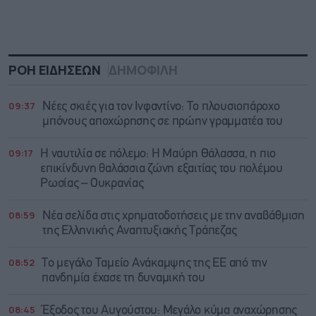
ΡΟΗ ΕΙΔΗΣΕΩΝ
ΔΗΜΟΦΙΛΗ
09:37
Νέες σκιές για τον Ινφαντίνο: Το πλουσιοπάροχο
μπόνους αποχώρησης σε πρώην γραμματέα του
09:17
Η ναυτιλία σε πόλεμο: Η Μαύρη Θάλασσα, η πιο
επικίνδυνη θαλάσσια ζώνη εξαιτίας του πολέμου
Ρωσίας – Ουκρανίας
08:59
Νέα σελίδα στις χρηματοδοτήσεις με την αναβάθμιση
της Ελληνικής Αναπτυξιακής Τράπεζας
08:52
Το μεγάλο Ταμείο Ανάκαμψης της ΕΕ από την
πανδημία έχασε τη δυναμική του
08:45
Έξοδος του Αυγούστου: Μεγάλο κύμα αναχώρησης