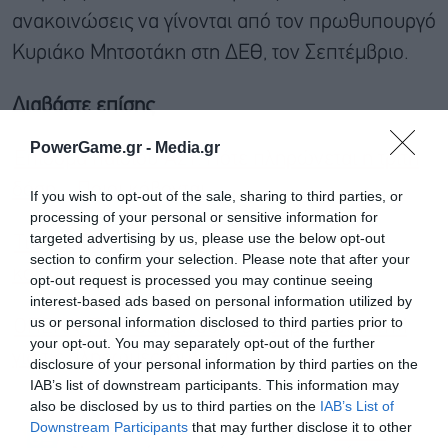
ανακοινώσεις να γίνονται από τον πρωθυπουργό
Κυριάκο Μητσοτάκη στη ΔΕΘ, τον Σεπτέμβριο.
Διαβάστε επίσης
PowerGame.gr -
Media.gr
Επίδομα παιδιού Α21: Πότε πληρώνεται η τρίτη
δόση – Ποιοι κόβονται
If you wish to opt-out of the sale, sharing to third parties, or
processing of your personal or sensitive information for
targeted advertising by us, please use the below opt-out
Τι εξετάζεται για τα επιδόματα παιδιού και
section to confirm your selection. Please note that after your
κοινωνικής αλληλεγγύης
opt-out request is processed you may continue seeing
interest-based ads based on personal information utilized by
us or personal information disclosed to third parties prior to
ΟΠΕΚΑ: Πότε θα φανούν τα χρήματα στα ΑΤΜ
your opt-out. You may separately opt-out of the further
για τις πληρωμές Ιουλίου
disclosure of your personal information by third parties on the
IAB’s list of downstream participants. This information may
also be disclosed by us to third parties on the
IAB’s List of
Downstream Participants
that may further disclose it to other
Ακολουθήστε το Powergame.gr στο
Google
third parties.