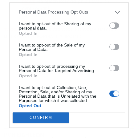
για άμεση και έγκυρη οικονομική
News
ενημέρωση!
Personal Data Processing Opt Outs
I want to opt-out of the Sharing of my
personal data.
TAGS:
ΑΙΤΗΣΕΙΣ
ΔΙΚΑΙΟΥΧΟΙ
ΕΠΙΔΟΜΑ ΠΑΙΔΙΟΥ
Opted In
ΟΠΕΚΑ
ΠΛΑΤΦΟΡΜΑ
ΠΛΗΡΩΜΕΣ
I want to opt-out of the Sale of my
Personal Data.
Opted In
I want to opt-out of processing my
Personal Data for Targeted Advertising.
Opted In
I want to opt-out of Collection, Use,
Retention, Sale, and/or Sharing of my
Personal Data that Is Unrelated with the
Purposes for which it was collected.
Opted Out
CONFIRM
ΡΟΗ ΕΙΔΗΣΕΩΝ
ΔΗΜΟΦΙΛΗ