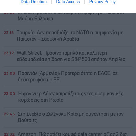
Data Deletion
Data Access
Privacy Policy
23:25
Επίθεση με drone σε τουρκικό φορτηγό πλοίο στη
Μαύρη Θάλασσα
23:18
Τουρκία: Δεν παραβιάζει το ΝΑΤΟ η συμφωνία με
Πακιστάν – Σαουδική Αραβία
23:12
Wall Street: Πράσινο ταμπλό και καλύτερη
εβδομαδιαία επίδοση για S&P 500 από τον Απρίλιο
23:08
Πασινιάν (Αρμενία): Προτεραιότητα η ΕΑΟΕ, σε
δεύτερη φάση η ΕΕ
23:00
Η φον ντερ Λάιεν χαιρετίζει τις νέες αμερικανικές
κυρώσεις στη Ρωσία
22:45
Στη Σερβία ο Ζελένσκι: Κρίσιμη συνάντηση με τον
Βούτσιτς
22:32
Amazon: Πώς χτίζει κρυφά data center αξίας 2 δισ.