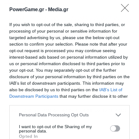
Δημόσιο
PowerGame.gr -
Media.gr
Προσωπική διαφορά: Πώς θα δουν αυξήσεις οι
If you wish to opt-out of the sale, sharing to third parties, or
συνταξιούχοι
processing of your personal or sensitive information for
targeted advertising by us, please use the below opt-out
Οι 10 πιο ακριβές πόλεις παγκοσμίως για big
section to confirm your selection. Please note that after your
opt-out request is processed you may continue seeing
spenders
interest-based ads based on personal information utilized by
us or personal information disclosed to third parties prior to
your opt-out. You may separately opt-out of the further
Ακολουθήστε το Powergame.gr στο
Google
disclosure of your personal information by third parties on the
για άμεση και έγκυρη οικονομική
News
IAB’s list of downstream participants. This information may
ενημέρωση!
also be disclosed by us to third parties on the
IAB’s List of
Downstream Participants
that may further disclose it to other
third parties.
TAGS:
ΔΕΘ
ΔΗΜΟΣΙΟ
ΜΙΣΘΟΙ
ΟΜΗΡΟΣ ΤΣΑΠΑΛΟΣ
Personal Data Processing Opt Outs
I want to opt-out of the Sharing of my
personal data.
Opted In