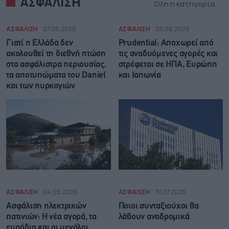
ΑΣΦΑΛΙΣΗ
Όλη η κατηγορία
ΑΣΦΑΛΙΣΗ
07.08.2026
ΑΣΦΑΛΙΣΗ
05.08.2026
Γιατί η Ελλάδα δεν
Prudential: Aποχωρεί από
ακολουθεί τη διεθνή πτώση
τις αναδυόμενες αγορές και
στα ασφάλιστρα περιουσίας,
στρέφεται σε ΗΠΑ, Ευρώπη
τα αποτυπώματα του Daniel
και Ιαπωνία
και των πυρκαγιών
ΑΣΦΑΛΙΣΗ
04.08.2026
ΑΣΦΑΛΙΣΗ
31.07.2026
Ασφάλιση ηλεκτρικών
Ποιοι συνταξιούχοι θα
πατινιών: Η νέα αγορά, τα
λάβουν αναδρομικά
εμπόδια και οι μεγάλοι