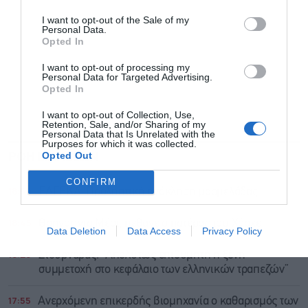
I want to opt-out of the Sale of my
Personal Data.
Opted In
I want to opt-out of processing my
Personal Data for Targeted Advertising.
Opted In
I want to opt-out of Collection, Use,
Retention, Sale, and/or Sharing of my
Personal Data that Is Unrelated with the
Purposes for which it was collected.
ΡΟΗ ΕΙΔΗΣΕΩΝ
ΔΗΜΟΦΙΛΗ
Opted Out
CONFIRM
18:59
ΕΛΓΕΚΑ: Προληπτική ανάκληση μαρμελάδας
18:45
Θρήνος για Μέσι, πέθανε ο πατέρας του Χόρχε
Data Deletion
Data Access
Privacy Policy
18:20
Στουρνάρας: “Απολύτως επιθυμητή η ξένη
συμμετοχή στο κεφάλαιο των ελληνικών τραπεζών”
17:55
Ανερχόμενη επικερδής βιομηχανία ο καθαρισμός των