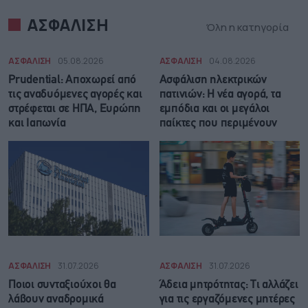
ΑΣΦΑΛΙΣΗ
Όλη η κατηγορία
ΑΣΦΑΛΙΣΗ
05.08.2026
ΑΣΦΑΛΙΣΗ
04.08.2026
Prudential: Aποχωρεί από
Ασφάλιση ηλεκτρικών
τις αναδυόμενες αγορές και
πατινιών: Η νέα αγορά, τα
στρέφεται σε ΗΠΑ, Ευρώπη
εμπόδια και οι μεγάλοι
και Ιαπωνία
παίκτες που περιμένουν
ΑΣΦΑΛΙΣΗ
31.07.2026
ΑΣΦΑΛΙΣΗ
31.07.2026
Ποιοι συνταξιούχοι θα
Άδεια μητρότητας: Τι αλλάζει
λάβουν αναδρομικά
για τις εργαζόμενες μητέρες