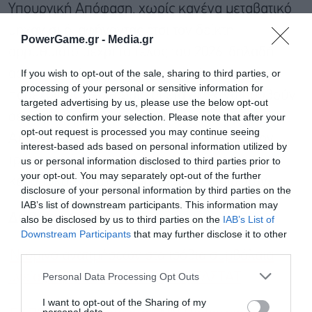
Υπουργική Απόφαση, χωρίς κανένα μεταβατικό
μηχανισμό, αφήνοντας έτσι τον δείκτη
PowerGame.gr -
Media.gr
αρρύθμιστο μέχρι το τέλος του 2026, δηλαδή
αφήνοντας ένα τεράστιο χρονικό κενό και
If you wish to opt-out of the sale, sharing to third parties, or
processing of your personal or sensitive information for
παρέχοντας περιθώριο οι εταιρείες να προβούν
targeted advertising by us, please use the below opt-out
σε μεγάλες αυξήσεις. Είστε, είπε η κυρία
section to confirm your selection. Please note that after your
opt-out request is processed you may continue seeing
Αποστολάκη, «σκόπιμα αμέτοχοι» και με τον
interest-based ads based on personal information utilized by
τρόπο αυτό «ενισχύετε την απληστία και την
us or personal information disclosed to third parties prior to
your opt-out. You may separately opt-out of the further
κερδοσκοπία των ασφαλιστικών εταιρειών».
disclosure of your personal information by third parties on the
IAB’s list of downstream participants. This information may
Διαβάστε επίσης
also be disclosed by us to third parties on the
IAB’s List of
Downstream Participants
that may further disclose it to other
third parties.
Εγγραφή στο
Ντόμινο ανατιμήσεων στα ισόβια συμβόλαια
newsletter
Personal Data Processing Opt Outs
υγείας, αγνοείται ο δείκτης της ΕΛΣΤΑΤ
I want to opt-out of the Sharing of my