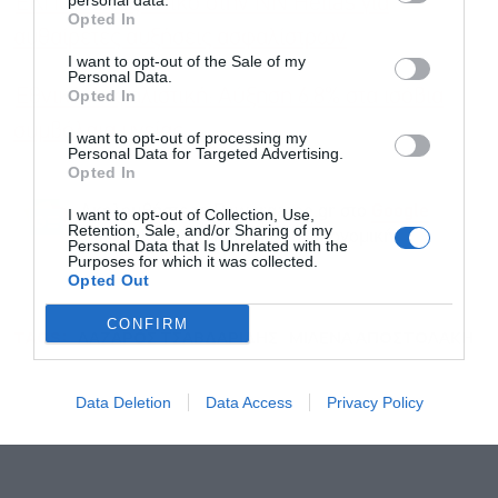
personal data.
ΕΚΠΟΙΖΩ: Εξώδικο στην NN Hellas για
Opted In
αυθαίρετες αυξήσεις ασφαλίστρων
I want to opt-out of the Sale of my
Personal Data.
Αποδέχομαι τους
όρους χρήσης
*
Εθνική Ασφαλιστική: Αύξηση 6,8% στα ισόβια
Opted In
και την πολιτική απορρήτου
συμβόλαια υγείας
I want to opt-out of processing my
Personal Data for Targeted Advertising.
Εγγραφή
Opted In
Ακολουθήστε το Powergame.gr στο
Google
I want to opt-out of Collection, Use,
Retention, Sale, and/or Sharing of my
για άμεση και έγκυρη οικονομική
News
Personal Data that Is Unrelated with the
Purposes for which it was collected.
ενημέρωση!
Opted Out
CONFIRM
TAGS:
ΛΑΖΑΡΟΣ ΤΣΑΒΔΑΡΙΔΗΣ
ΜΙΛΕΝΑ ΑΠΟΣΤΟΛΑΚΗ
Data Deletion
Data Access
Privacy Policy