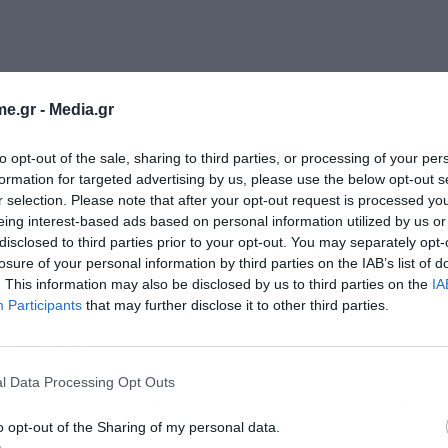
e.gr -
Media.gr
to opt-out of the sale, sharing to third parties, or processing of your per
formation for targeted advertising by us, please use the below opt-out s
r selection. Please note that after your opt-out request is processed y
σμού Ασφάλισης Ελεύθερων Επαγγελματιών, του
eing interest-based ads based on personal information utilized by us or
τών Δημοσίων Έργων του Ενιαίου Ταμείου
disclosed to third parties prior to your opt-out. You may separately opt-
losure of your personal information by third parties on the IAB’s list of
και των ασφαλισμένων του πρώην Τομέα
. This information may also be disclosed by us to third parties on the
IA
ταξης και Ασφάλισης Υγειονομικών του ΕΤΑΑ.
Participants
that may further disclose it to other third parties.
έως 55 ετών.
l Data Processing Opt Outs
 ΟΑΕΕ, ηλικίας άνω των 30 έως 67 ετών, που
o opt-out of the Sharing of my personal data.
 τους, παραμένουν άνεργοι και ανασφάλιστοι και