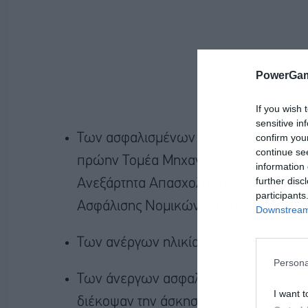
PowerGam
If you wish 
sensitive in
confirm you
Των ασφαλισμένων του πρώην Οργανι
continue se
πρώην Τομέα Μηχανικών και Εργοληπ
information 
further disc
Ανεξάρτητα Απασχολούμενων (ΕΤΑΑ) 
participants
Ασφάλισης Νομικών και του Τομέα Σύν
Downstream 
Των ανέργων ηλικίας άνω των 29 και 
Persona
Των άνεργων ασφαλισμένων του πρώην
I want t
διέκοψαν την άσκηση του επαγγέλματός