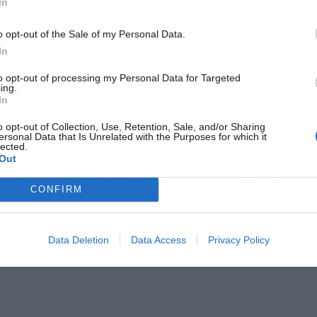
In
τον πρώην ΟΑΕΕ ή έχουν ρυθμίσει τις οφειλές
o opt-out of the Sale of my Personal Data.
ς.
In
λών της οικογένειάς τους, οι οποίοι έχουν
to opt-out of processing my Personal Data for Targeted
ing.
In
κές εισφορές.
o opt-out of Collection, Use, Retention, Sale, and/or Sharing
ersonal Data that Is Unrelated with the Purposes for which it
lected.
Out
οσό εισφορών που επιτρέπεται να καταβάλουν
CONFIRM
 οι περιστασιακά ασφαλισμένοι που αμείβονται
ών. Στις περιπτώσεις έκδοσης περισσότερων
Data Deletion
Data Access
Privacy Policy
 εισφορών δεν μπορεί να ξεπερνά τα 620,60 ευρώ