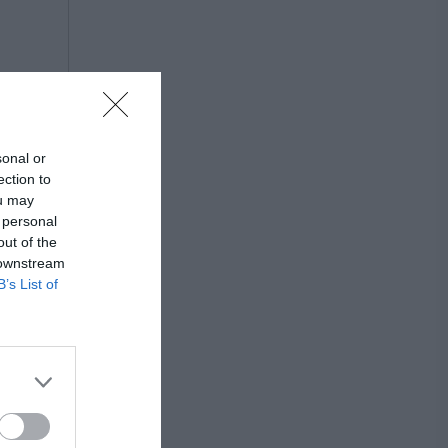
sonal or
ection to
ou may
 personal
out of the
 downstream
B’s List of