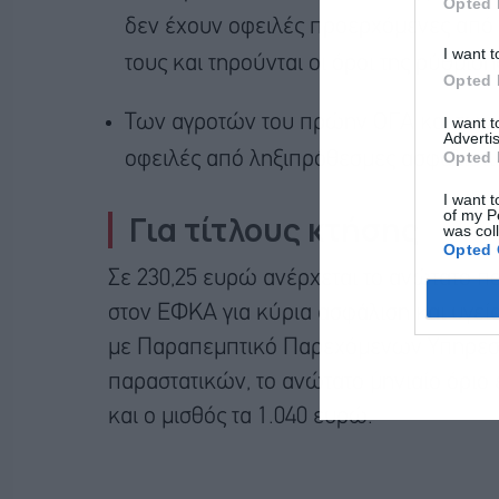
Opted 
δεν έχουν οφειλές προερχόμενες από 
I want t
τους και τηρούνται οι όροι της ρύθμιση
Opted 
Των αγροτών του πρώην ΟΓΑ και των με
I want 
Advertis
Opted 
οφειλές από ληξιπρόθεσμες ασφαλιστι
I want t
of my P
Για τίτλους κτήσης
was col
Opted 
Σε 230,25 ευρώ ανέρχεται το ανώτατο π
στον ΕΦΚΑ για κύρια ασφάλιση και υγεία
με Παραπεμπτικό Παρεχόμενων Υπηρεσι
παραστατικών, το ανώτατο μηνιαίο όριο
και ο μισθός τα 1.040 ευρώ.