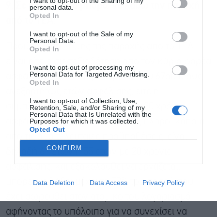
I want to opt-out of the Sharing of my
9. Σε ποια ηλικία μπορώ να λάβω την παροχή
personal data.
Opted In
από το ΤΕΑ
;
I want to opt-out of the Sale of my
Personal Data.
Προϋπόθεση λήψης της παροχής από το ΤΕΑ
Αποδέχομαι τους
όρους χρήσης
*
Opted In
και την πολιτική απορρήτου
είναι είτε η συνταξιοδότηση από τον κύριο φορέα
I want to opt-out of processing my
Personal Data for Targeted Advertising.
ασφάλισης, είτε η συμπλήρωση του 67ου έτους,
Εγγραφή
Opted In
ανεξαρτήτως ετών ασφάλισης, είτε η
I want to opt-out of Collection, Use,
συμπλήρωση του 55ου έτους, με 20 χρόνια
Retention, Sale, and/or Sharing of my
Personal Data that Is Unrelated with the
Purposes for which it was collected.
ασφάλισης. Εάν ο ασφαλισμένος πληροί κάποια
Opted Out
από τις δύο τελευταίες προϋποθέσεις, είναι
CONFIRM
δηλαδή 67 ετών ή 55 ετών με 20 χρόνια
ασφάλισης, και εξακολουθεί να εργάζεται,
μπορεί να λάβει μέχρι το 50% του ποσού που
Data Deletion
Data Access
Privacy Policy
έχει σωρευθεί στον ατομικό του λογαριασμό,
αφήνοντας το υπόλοιπο για να συνεχίσει να