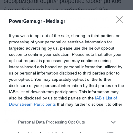
διασφαλίζεται συμπληρωματικό εισόδημα καθ’
όλη τη διάρκεια του συνταξιοδοτικού βίου.
• Για 0-5 έτη ασφάλισης προβλέπεται 20%
PowerGame.gr -
Media.gr
φορολόγηση για τα εφάπαξ και 10% για τη
If you wish to opt-out of the sale, sharing to third parties, or
σύνταξη.
processing of your personal or sensitive information for
• Για 6-15 έτη ασφάλισης προβλέπεται 15%
targeted advertising by us, please use the below opt-out
section to confirm your selection. Please note that after your
φορολόγηση για τα εφάπαξ και 7,5% για τη
opt-out request is processed you may continue seeing
σύνταξη.
interest-based ads based on personal information utilized by
us or personal information disclosed to third parties prior to
• Για 16-25 έτη ασφάλισης προβλέπεται 10%
your opt-out. You may separately opt-out of the further
φορολόγηση για τα εφάπαξ και 5 % για τη
disclosure of your personal information by third parties on the
IAB’s list of downstream participants. This information may
σύνταξη.
also be disclosed by us to third parties on the
IAB’s List of
• Για 26 έτη ασφάλισης και άνω προβλέπεται 5%
Downstream Participants
that may further disclose it to other
third parties.
φορολόγηση για τα εφάπαξ και 2,5% για τη
Εγγραφή στο
newsletter
σύνταξη.
Personal Data Processing Opt Outs