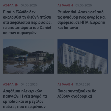
ΑΣΦΑΛΙΣΗ
07.08.2026
ΑΣΦΑΛΙΣΗ
05.08.2026
Γιατί η Ελλάδα δεν
Prudential: Aποχωρεί από
ακολουθεί τη διεθνή πτώση
τις αναδυόμενες αγορές και
στα ασφάλιστρα περιουσίας,
στρέφεται σε ΗΠΑ, Ευρώπη
τα αποτυπώματα του Daniel
και Ιαπωνία
και των πυρκαγιών
ΑΣΦΑΛΙΣΗ
04.08.2026
ΑΣΦΑΛΙΣΗ
31.07.2026
Ασφάλιση ηλεκτρικών
Ποιοι συνταξιούχοι θα
πατινιών: Η νέα αγορά, τα
λάβουν αναδρομικά
εμπόδια και οι μεγάλοι
παίκτες που περιμένουν