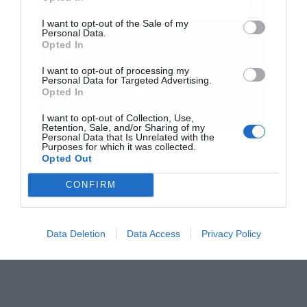
Συντάξεις Απριλίου 2025: Οι εκτιμώμενες
I want to opt-out of the Sale of my
Personal Data.
ημερομηνίες πληρωμής
Αποδέχομαι τους
όρους χρήσης
*
Opted In
και την πολιτική απορρήτου
I want to opt-out of processing my
Personal Data for Targeted Advertising.
Ακολουθήστε το Powergame.gr στο
Google
Εγγραφή
Opted In
για άμεση και έγκυρη οικονομική
News
ενημέρωση!
I want to opt-out of Collection, Use,
Retention, Sale, and/or Sharing of my
Personal Data that Is Unrelated with the
Purposes for which it was collected.
Opted Out
TAGS:
ΕΦΚΑ
ΜΙΣΘΟΙ
ΠΑΝΕΠΙΣΤΗΜΙΑ
ΠΡΑΚΤΙΚΗ ΑΣΚΗΣΗ
ΦΟΙΤΗΤΕΣ
CONFIRM
Data Deletion
Data Access
Privacy Policy