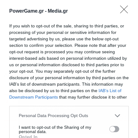
PowerGame.gr -
Media.gr
If you wish to opt-out of the sale, sharing to third parties, or
processing of your personal or sensitive information for
targeted advertising by us, please use the below opt-out
section to confirm your selection. Please note that after your
opt-out request is processed you may continue seeing
interest-based ads based on personal information utilized by
us or personal information disclosed to third parties prior to
your opt-out. You may separately opt-out of the further
Διαβάστε επίσης
disclosure of your personal information by third parties on the
IAB’s list of downstream participants. This information may
also be disclosed by us to third parties on the
IAB’s List of
Τα 9 κολέγια που θα κάνουν αίτηση για ίδρυση
Downstream Participants
that may further disclose it to other
μη κρατικών πανεπιστημίων
third parties.
Εγγραφή στο
newsletter
Personal Data Processing Opt Outs
Ανοίγουν ξανά τα σχολεία σε Σαντορίνη, Αμοργό,
Ανάφη και Ίο
I want to opt-out of the Sharing of my
personal data.
Opted In