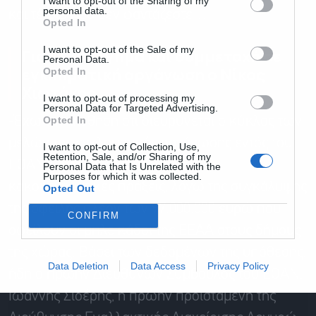
I want to opt-out of the Sharing of my
personal data.
και τέτοιο που δεν φαντάζεστε…
Opted In
Αποδέχομαι τους
όρους χρήσης
*
I want to opt-out of the Sale of my
Για κακούργημα και συμμετοχή σε
και την πολιτική απορρήτου
Personal Data.
εγκληματική οργάνωση ο Νίκος
Opted In
Χιωτάκης
Εγγραφή
I want to opt-out of processing my
Personal Data for Targeted Advertising.
Opted In
-Έχω την αίσθηση ότι διευρύνεται ο κύκλος των
μελών της εγκληματικής οργάνωσης εντός του
I want to opt-out of Collection, Use,
Retention, Sale, and/or Sharing of my
ΕΟΑΝ που έχουν κατηγορηθεί για
Personal Data that Is Unrelated with the
Purposes for which it was collected.
κακουργηματικές πράξεις, λόγω της συγκάλυψης
Opted Out
της οφειλής πλέον των 97.000.000 ευρώ που
CONFIRM
οφείλουν οι μπλε κάδοι της ΕΕΑΑ στους δήμους
της χώρας. Βάσει των δεδομένων της υπόθεσης,
Data Deletion
Data Access
Privacy Policy
ήδη ο πρώην Διευθύνων Σύμβουλος του ΕΟΑΝ,
Ιωάννης Σιδέρης, η πρώην προϊσταμένη της