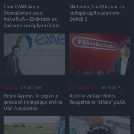
Στην ΕΥΑΘ όλη η
Nintendo: Στα 934 εκατ. τα
Θεσσαλονίκη και η
καθαρά κέρδη χάρη στο
Χαλκιδική – Επέκταση σε
Switch 2
άρδευση και όμβρια ύδατα
ΕΛΛΑΔΑ
06.08.2026
THE ART OF LIFE
06.08.2026
Κάρτα Αγρότη: Τι φέρνει η
Αυτό το vintage Rolex
ψηφιακή πλατφόρμα από τα
θεωρείται το “τέλειο” ρολόι
τέλη Αυγούστου