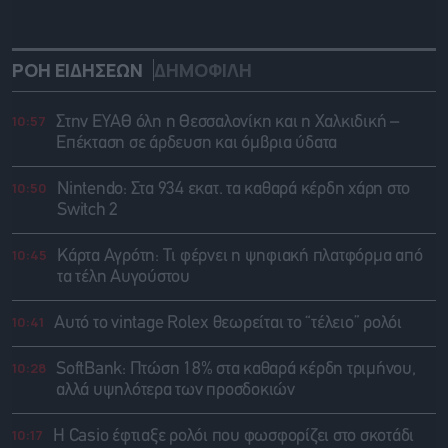
ΡΟΗ ΕΙΔΗΣΕΩΝ
ΔΗΜΟΦΙΛΗ
10:57
Στην ΕΥΑΘ όλη η Θεσσαλονίκη και η Χαλκιδική –
Επέκταση σε άρδευση και όμβρια ύδατα
10:50
Nintendo: Στα 934 εκατ. τα καθαρά κέρδη χάρη στο
Switch 2
10:45
Κάρτα Αγρότη: Τι φέρνει η ψηφιακή πλατφόρμα από
τα τέλη Αυγούστου
10:41
Αυτό το vintage Rolex θεωρείται το “τέλειο” ρολόι
10:28
SoftBank: Πτώση 18% στα καθαρά κέρδη τριμήνου,
αλλά υψηλότερα των προσδοκιών
10:17
Η Casio έφτιαξε ρολόι που φωσφορίζει στο σκοτάδι