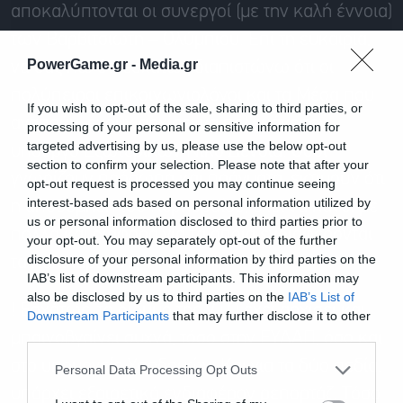
αποκαλύπτονται οι συνεργοί (με την καλή έννοια)
των Βαρβιτσιώτη – Ολύμπιου. Επί τη ευκαιρία,
PowerGame.gr -
Media.gr
να σας πω ότι εσχάτως διαπιστώνω ότι οι
πολύπειροι επικοινωνιολόγοι και τα Μέσα που
If you wish to opt-out of the sale, sharing to third parties, or
αγαπούν, έχουν αρχίσει να πελεκάνε τον
processing of your personal or sensitive information for
targeted advertising by us, please use the below opt-out
υπουργό Εξωτερικών Νίκο Δένδια. Όσοι
section to confirm your selection. Please note that after your
γνωρίζουν πρόσωπα και πράγματα, εκτιμούν ότι
opt-out request is processed you may continue seeing
interest-based ads based on personal information utilized by
η αποδόμηση του Κερκυραίου, έχει να κάνει με
us or personal information disclosed to third parties prior to
πολλά και διάφορα για τα οποία ενδιαφέρονται
your opt-out. You may separately opt-out of the further
disclosure of your personal information by third parties on the
τα παλικάρια της V+O.
IAB’s list of downstream participants. This information may
also be disclosed by us to third parties on the
IAB’s List of
Εγγραφή στο
! Εσχάτως, το δίδυμο της V+O έχει αρχίσει και
Downstream Participants
that may further disclose it to other
newsletter
third parties.
μπαινοβγαίνει συχνά, τόσο στην ΕΥΔΑΠ, όσο και
στο υπουργείο Υποδομών. Και για τα δύο πεδία,
Personal Data Processing Opt Outs
υπάρχει εξαιρετικά ενδιαφέρον ρεπορτάζ. Τόσο