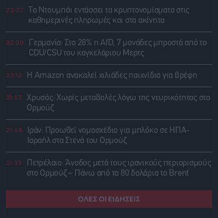
22:32
Το Ντουμπάι εντάσσει τα κρυπτονομίσματα στις
καθημερινές πληρωμές και στα ακίνητα
22:20
Γερμανία: Στο 28% η AfD, 7 μονάδες μπροστά από το
CDU/CSU του καγκελάριου Μερτς
22:12
Η Amazon ανακαλεί χιλιάδες παιχνίδια για βρέφη
21:53
Χρυσός: Χωρίς μεταβολές λόγω της νευρικότητας στο
Ορμούζ
21:48
Ιράν: Προωθεί νομοσχέδιο για μπλόκο σε ΗΠΑ-
Ισραήλ στα Στενά του Ορμούζ
21:35
Πετρέλαιο: Άνοδος μετά τους ιρανικούς περιορισμούς
στο Ορμούζ – Πάνω από τα 80 δολάρια το Brent
ΟΛΕΣ ΟΙ ΕΙΔΗΣΕΙΣ