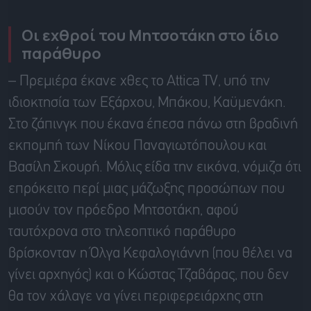
Οι εχθροί του
Μητσοτάκη
στο ίδιο
παράθυρο
–
Πρεμιέρα έκανε χθες το
Attica
TV,
υπό την
ιδιοκτησία των
Εξ
ά
ρχου
,
Μπ
ά
κου
,
Καϋμενάκη.
Στο
ζάπινγκ που
έκανα
έπεσα πάνω στη βραδινή
εκπομπή των Νίκου
Παναγιωτόπουλου
και
Βασίλη
Σκουρή
. Μόλις
είδα
την εικόνα, νόμιζα ότι
επρόκειτο περί μιας μάζωξης προσώπων που
μισούν τον πρόεδρο
Μητσοτάκη
, αφού
ταυτόχ
ρονα στο τηλεοπτικό παράθυρο
βρίσκονταν
η
Όλγα
Κ
εφαλογιάννη
(που θέλει να
γίνει
α
ρχηγός
) και ο
Κώστας
Τζαβάρα
ς,
που δεν
θα τον χάλαγε να γίνει
π
εριφερειάρχης
στη