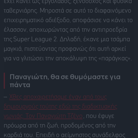
έχει κάνει ως εργολάβος, ξενοδόχος και φυσικά
ταβερνιάρης. Μπροστά σε αυτό το διαφαινόμενο
επιχειρηματικό αδιέξοδο, αποφάσισε να κάνει το
έλασσον, αποχωρώντας από την αντιπροεδρία
της
Super
League
2. Δηλαδή, έκανε μια τσάμπα
μαγκιά, πιστεύοντας προφανώς ότι αυτή αρκεί
για να γλιτώσει την αποκάλυψη της «παράγκας».
Παναγιώτη, θα σε θυμόμαστε για
πάντα
–
Χθες αποχαιρετήσαμε έναν από τους
δημιουργούς τούτης εδώ της διαδικτυακής
γωνιάς. Τον Παναγιώτη
Τζένο
, που έφυγε
πρόωρα από τη ζωή, προδομένος από την
καρδιά του. Επειδή ο αείμνηστος συνάδελφος