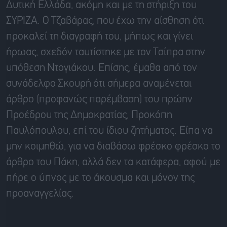
Δυτική Ελλάδα, ακόμη και με τη
στήριξη του
ΣΥΡΙΖΑ. Ο
Τζαβάρας,
που
έχω την αίσθηση ότι
προκαλεί τη
διαγραφή του, μήπως και γίνει
ήρωας, σχεδόν ταυτίστηκε με τον
Τσίπρα
στην
υπόθεση
Ντογιάκου
. Επίσης, έμαθα από τον
συνάδελφο
Σκουρή
ότι σήμερα αναμένεται
άρθρο (προφανώς παρέμβαση) του πρώην
Προέδρου της Δημοκρατίας, Προκόπη
Παυλόπουλου,
επί
του ίδιου ζητήματος. Είπα να
μην κοιμηθώ, για να διαβάσω
φρέσκο φρέσκο το
άρθρο του
Πά
κη
, αλλά δεν τα κατάφερα, αφού με
πήρε ο ύπνος με το άκουσμα και μόνον της
προαναγγελίας.