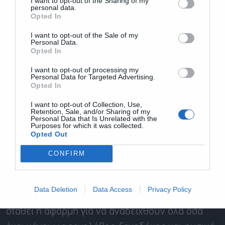
I want to opt-out of the Sharing of my
personal data.
– Δικαίωση και μόνο θα μπορούσα να
Opted In
αισθάνομαι από τις εξελίξεις του περασμένου
Αποδέχομαι τους
όρους χρήσης
*
I want to opt-out of the Sale of my
Σαββατοκύριακου, που οδήγησαν στην
και την πολιτική απορρήτου
Personal Data.
Opted In
παραίτηση από τη θέση του αντιπροέδρου της
Εγγραφή
I want to opt-out of processing my
Super
League
2 τον συναγωνιστή
Personal Data for Targeted Advertising.
Opted In
Χρήστο
Πρίτσα
. Ο μεγαλομέτοχος της Κηφισιάς,
προφανώς αντιλαμβανόμενος ότι τον έχουν
I want to opt-out of Collection, Use,
Retention, Sale, and/or Sharing of my
πάρει χαμπάρι, έκρινε σκόπιμο να την κάνει με
Personal Data that Is Unrelated with the
Purposes for which it was collected.
ελαφρά πηδηματάκια από τη Λίγκα, αφήνοντας
Opted Out
μόνο του πλέον τον αστυνόμο
Λεωτσάκο
, να
CONFIRM
διαλύσει την κατηγορία. Για πρώτη φορά
ο
Πρίτσας
κατάλαβε ότι η ενασχόληση με την
Data Deletion
Data Access
Privacy Policy
«παράγκα» της
Super
League
2 μπορεί να
σταθεί η αφορμή για να αναδειχθούν όλα όσα