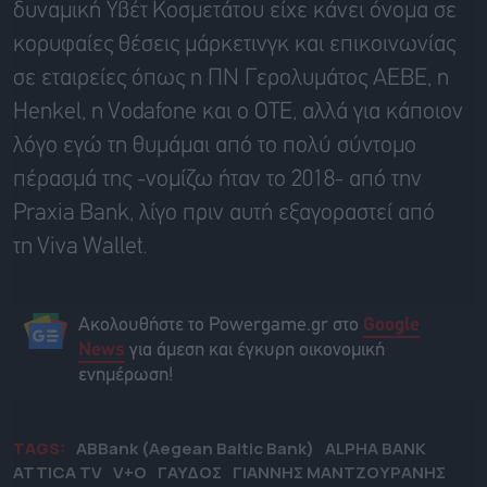
δυναμική
Υβέτ
Κοσμετάτου
είχε κάνει όνομα σε
κορυφαίες θέσεις μάρκετινγκ και επικοινωνίας
σε εταιρείες όπως η ΠΝ Γερολυμάτος ΑΕΒΕ, η
Henkel
, η
Vodafone
και ο ΟΤΕ, αλλά για κάποιον
λόγο εγώ τη θυμάμαι από το πολύ σύντομο
πέρασμά της -νομίζω ήταν το 2018- από την
Praxia
Bank
, λίγο πριν αυτή εξαγοραστεί από
τη
Viva
Wallet
.
Ακολουθήστε το Powergame.gr στο
Google
για άμεση και έγκυρη οικονομική
News
ενημέρωση!
TAGS:
ABBank (Aegean Baltic Bank)
ALPHA BANK
ATTICA TV
V+O
ΓΑΥΔΟΣ
ΓΙΑΝΝΗΣ ΜΑΝΤΖΟΥΡΑΝΗΣ