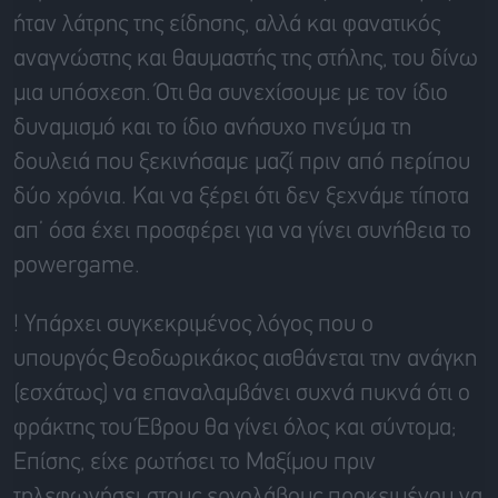
ήταν λάτρης της είδησης, αλλά και φανατικός
αναγνώστης και θαυμαστής της στήλης, του δίνω
μια υπόσχεση.
Ότι
θα συνεχίσουμε με τον ίδιο
δυναμισμ
ό και το ίδιο ανήσυχο πνεύμα τη
δουλειά
που ξεκινήσαμε μαζί πριν από περίπου
δύο χρόνια. Και να ξέρει ότι δεν ξεχνάμε τίποτα
απ’ όσα έχει προσφέρει για να γίνει συνήθεια το
powergame
.
! Υπάρχει συγκεκριμένος λόγος που ο
υπουργός
Θεοδωρικάκος
αισθάνεται την ανάγκη
(εσχάτως) να επαναλαμβάνει συχνά πυκνά ότι ο
φράκτης του
Έβρου
θα γίνει όλος και σύντομα;
Επίσης, είχε ρωτήσει το Μαξίμου πριν
τηλεφωνήσει στους εργολάβους προκειμένου ν
α