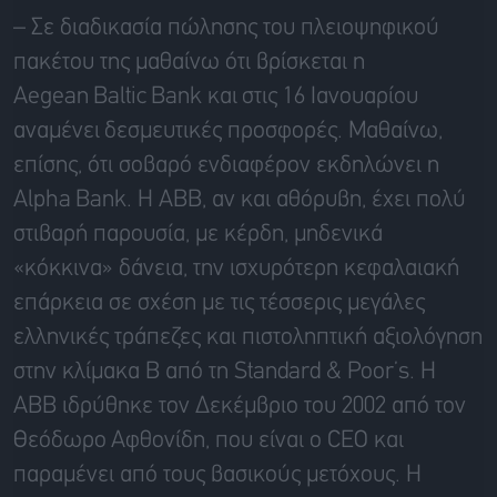
–
Σε διαδικασία πώλησης του πλειοψηφικού
πακέτου της μαθαίνω ότι βρίσκεται η
Aegean
Baltic
Bank και
στις 16 Ιανουαρίου
αναμένει
δεσμευτικές προσφορές. Μαθαίνω,
επίσης, ότι σοβαρό ενδιαφέρον εκδηλώνει η
Alpha
Bank
. Η ABB, αν και αθόρυβη, έχει πολύ
στιβαρή παρουσία, με κέρδη, μηδενικά
«κόκκινα» δάνεια, την ισχυρότερη κεφαλαιακή
επάρκεια σε σχέση με τις τέσσερις μεγάλες
ελληνικές τράπεζες και πιστοληπτική αξιολόγηση
στην κλίμακα Β από τη Standard &
Poor’s
. Η
ΑΒΒ ιδρύθηκε τον Δεκέμβριο του 2002 από τον
Θεόδωρο
Αφθονίδη,
που είναι ο CEO και
παραμένει από τους βασικούς μετόχους. Η