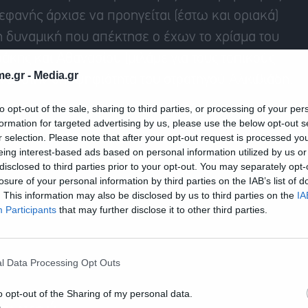
φανής άρχισε να προηγείται (έστω και οριακά)
η δυναμική που απέκτησε ο έχων το χρίσμα του
ράκης και Αθανασίου (μιλάμε για τους τοπικούς
e.gr -
Media.gr
άνω στην υποψηφιότητα του στρατηγού Αλκιβιάδη.
to opt-out of the sale, sharing to third parties, or processing of your per
formation for targeted advertising by us, please use the below opt-out s
r selection. Please note that after your opt-out request is processed y
eing interest-based ads based on personal information utilized by us or
disclosed to third parties prior to your opt-out. You may separately opt-
losure of your personal information by third parties on the IAB’s list of
. This information may also be disclosed by us to third parties on the
IA
Participants
that may further disclose it to other third parties.
l Data Processing Opt Outs
o opt-out of the Sharing of my personal data.