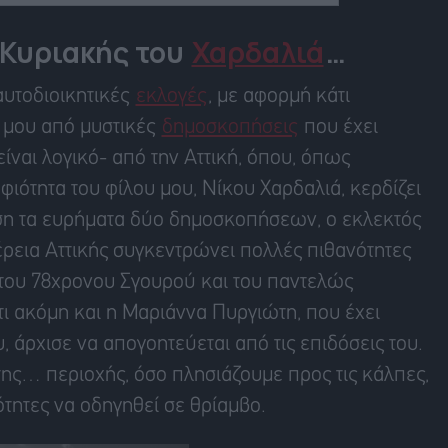
 Κυριακής του
Χαρδαλιά
…
αυτοδιοικητικές
εκλογές
, με αφορμή κάτι
ά μου από μυστικές
δημοσκοπήσεις
που έχει
ίναι λογικό- από την Αττική, όπου, όπως
φιότητα του φίλου μου, Νίκου Χαρδαλιά, κερδίζει
ση τα ευρήματα δύο δημοσκοπήσεων, ο εκλεκτός
ρεια Αττικής συγκεντρώνει πολλές πιθανότητες
 του 78χρονου Σγουρού και του παντελώς
τι ακόμη και η Μαριάννα Πυργιώτη, που έχει
, άρχισε να απογοητεύεται από τις επιδόσεις του.
της… περιοχής, όσο πλησιάζουμε προς τις κάλπες,
ότητες να οδηγηθεί σε θρίαμβο.