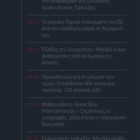
την αναβάθμιση της Ελληνικής
Αναπτυξιακής Τράπεζας
08:52
Το μεγάλο Ταμείο Ανάκαμψης της ΕΕ
από την πανδημία έχασε τη δυναμική
του
08:45
Έξοδος του Αυγούστου: Μεγάλο κύμα
αναχώρησης από τα λιμάνια της
Αττικής
08:22
Πρωτοβουλία για τη μείωση των
τιμών: Εντάχθηκαν 686 επώνυμα
προϊόντα, 130 σχολικά είδη
07:59
Μαθιουλάκης: Great Sea
Interconnector – Σημαντικές οι
υπογραφές, αλλά έπεται η πραγματική
δοκιμασία
07:55
Ευρωπαϊκές τράπεζες: Μεγάλα κέρδη