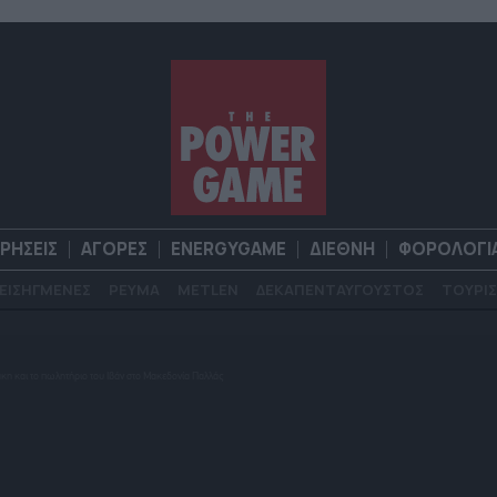
ΙΡΗΣΕΙΣ
ΑΓΟΡΕΣ
ENERGYGAME
ΔΙΕΘΝΗ
ΦΟΡΟΛΟΓΙ
ΕΙΣΗΓΜΕΝΕΣ
ΡΕΥΜΑ
METLEN
ΔΕΚΑΠΕΝΤΑΥΓΟΥΣΤΟΣ
ΤΟΥΡΙΣ
Α
ΕΠΙΧΕΙΡΗΣΕΙΣ
ΑΓΟΡΕΣ
ENERGYGAME
ΔΙΕΘΝΗ
Φ
άκη και το πωλητήριο του Ιβάν στο Μακεδονία Παλλάς