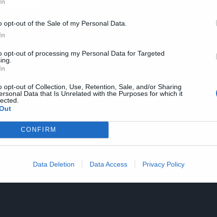
Πτωχού…
In
κοπήσεις και για τον Δημήτρη Πτωχό της
o opt-out of the Sale of my Personal Data.
In
σοβαρό πρόβλημα αναγνωρισιμότητας. Η
ην ολοένα και αυξανόμενη στήριξη που του
to opt-out of processing my Personal Data for Targeted
ing.
συμβάλει καθοριστικά προς την κατεύθυνσή του
In
ι την επιρροή του. Καθοριστικό ρόλο στην όλη
o opt-out of Collection, Use, Retention, Sale, and/or Sharing
ersonal Data that Is Unrelated with the Purposes for which it
μαθαίνω ότι παίζουν δύο πρόσωπα που
lected.
Out
ι ο υπουργός Επικρατείας, Σταύρος Παπασταύρου,
ς, Αντώνης Σαμαράς.
CONFIRM
Data Deletion
Data Access
Privacy Policy