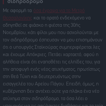
σιδηρόδρομο
Με αφορμή τα
όσα έγραψα για το Μετρό
Θεσσαλονίκης
και το ορατό ενδεχόμενο να
οδηγηθεί σε φιάσκο η φιέστα της 30ής
Νοεμβρίου, κάτι φίλοι μου που ασχολούνται με
τον σιδηρόδρομο έσπευσαν να μου επισημάνουν
ότι ο υπουργός Σταϊκούρας συμπεριφέρεται λες
και έχουμε Απόκριες. Πετάει χαρταετό, αφού η
αλήθεια είναι ότι εναποθέτει τις ελπίδες του, για
την αποφυγή ενός νέος ατυχήματος, πρωτίστως
στη θεά Τύχη και δευτερευόντως στην
εισαγγελέα του Αρείου Πάγου. Επειδή, όμως, η
κυβέρνηση δεν αντέχει ούτε για πλάκα ένα νέο
ατύχημα στον σιδηρόδρομο, τα όσα λέει ο