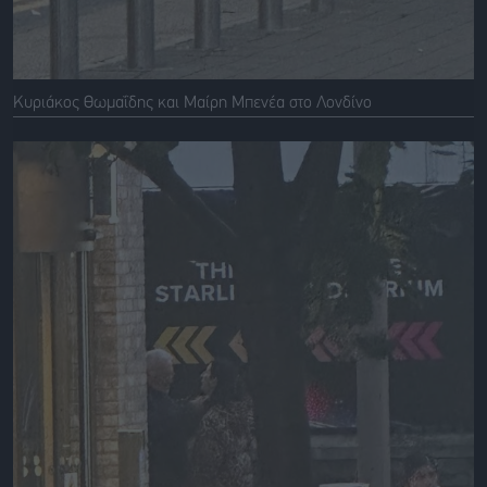
Κυριάκος Θωμαΐδης και Μαίρη Μπενέα στο Λονδίνο