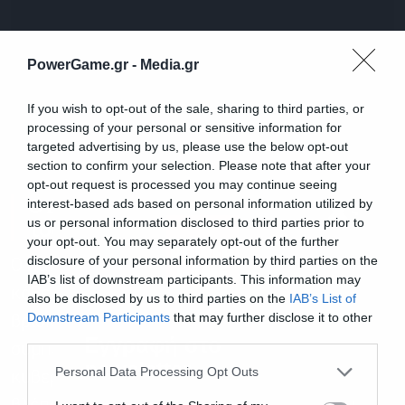
PowerGame.gr -
Media.gr
If you wish to opt-out of the sale, sharing to third parties, or
processing of your personal or sensitive information for
targeted advertising by us, please use the below opt-out
section to confirm your selection. Please note that after your
opt-out request is processed you may continue seeing
Ο Δούρειος Ίππος και οι υβριστές
interest-based ads based on personal information utilized by
us or personal information disclosed to third parties prior to
του Μητσοτάκη
your opt-out. You may separately opt-out of the further
disclosure of your personal information by third parties on the
Ο πανικός είναι ο χειρότερος σύμβουλος για
IAB’s list of downstream participants. This information may
κάθε άνθρωπο, όσο ψηλά κι αν (νομίζει ότι)
also be disclosed by us to third parties on the
IAB’s List of
Downstream Participants
that may further disclose it to other
βρίσκεται. Το αναφέρω αυτό με αφορμή τη
third parties.
Εγγραφή στο
συμπεριφορά που επιδεικνύει ένας πρώην
newsletter
Personal Data Processing Opt Outs
κυβερνητικός αξιωματούχος, ο οποίος,