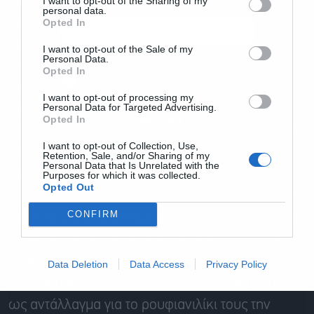
βλέποντας ότι τα πράγματα δεν εξελίσσονται
I want to opt-out of the Sharing of my
personal data.
όπως τα είχε ονειρευτεί, άρχισε να δρα
Opted In
σπασμωδικά, εκθέτοντας εαυτόν και αλλήλους.
I want to opt-out of the Sale of my
Personal Data.
Ο πρώην κυβερνητικός αξιωματούχος, σχεδόν
Αποδέχομαι τους
όρους χρήσης
*
Opted In
και την πολιτική απορρήτου
σε καθημερινή βάση, «φυτεύει» δημοσιεύματα
I want to opt-out of processing my
Personal Data for Targeted Advertising.
περί ανασχηματισμού σε κάτι sites που έκαναν
Εγγραφή
Opted In
καριέρα βρίζοντας τον Μητσοτάκη, τη σύζυγό του
I want to opt-out of Collection, Use,
και όποιον συνεργάτη του δεν υποκλίθηκε στο
Retention, Sale, and/or Sharing of my
Personal Data that Is Unrelated with the
μεγαλείο του μεγαλοεπιχειρηματία
Γιάννη
Purposes for which it was collected.
Opted Out
Λαβράνου
. Τώρα, που μέσα στον πανικό έχουν
CONFIRM
πέσει οι μάσκες, μεταξύ των άλλων έχουν φανεί
και τα πρόσωπα όσων «έδιναν» πληροφορίες σε
εχθρικά προς την κυβέρνηση Μέσα Ενημέρωσης
Data Deletion
Data Access
Privacy Policy
για σειρά κυβερνητικών στελεχών, λαμβάνοντας
ως αντάλλαγμα για το ρουφιανιλίκι τους την