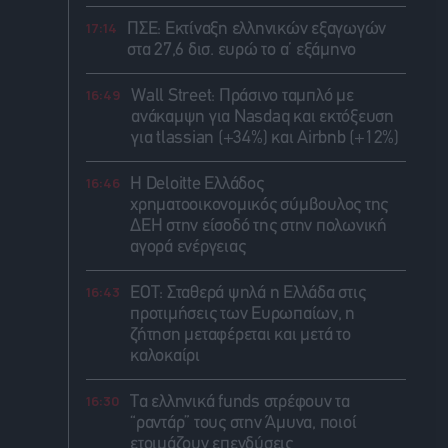
17:14
ΠΣΕ: Εκτίναξη ελληνικών εξαγωγών
στα 27,6 δισ. ευρώ το α’ εξάμηνο
16:49
Wall Street: Πράσινο ταμπλό με
ανάκαμψη για Nasdaq και εκτόξευση
για tlassian (+34%) και Airbnb (+12%)
16:46
Η Deloitte Ελλάδος
χρηματοοικονομικός σύμβουλος της
ΔΕΗ στην είσοδό της στην πολωνική
αγορά ενέργειας
16:43
ΕΟΤ: Σταθερά ψηλά η Ελλάδα στις
προτιμήσεις των Ευρωπαίων, η
ζήτηση μεταφέρεται και μετά το
καλοκαίρι
16:30
Τα ελληνικά funds στρέφουν τα
“ραντάρ” τους στην Άμυνα, ποιοί
ετοιμάζουν επενδύσεις