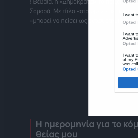
Opted 
! Βέβαια, η «Δημοκρατία» το παίζει ο κ
Σαμαρά. Με τίτλο «στρωμένο με αγκάθια
I want t
«μπορεί να πείσει ως αντισυστημικός 
Opted 
I want 
Advertis
Opted 
I want t
of my P
was col
Opted 
Η ημερομηνία για το κό
θείας μου