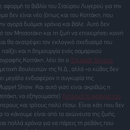
με αφορμή το βιβλίο του Σταύρου Λυγερού για την
μα δεν είναι νέο (όπως και του Κοττάκη, που
ν αγορά δυόμισι χρόνια και βάλε. Αυτό δεν
 τον Μητσοτάκη και τη ζωή να επιχειρήσει κοινή
ι θα ανατρέψει τον εκλογικό σχεδιασμό του
παίξει και η δημιουργία ενός σαμαρικού
πογραφής Κοττάκη, λέει ότι ο
Σαμαράς δέχεται
μετοχή βουλευτών της Ν.Δ., αλλά «ο κύβος δεν
ει μεγάλο ενδιαφέρον η συγκυρία της
ppet Show. Και αυτό γιατί είναι ακριβώς η
σοτάκη, να εξηγούμαστε)
ξεπερνά το φράγμα του
τερους και τρίτους πολύ πίσω. Είναι κάτι που δεν
 το κάνουμε είναι από τα αχώνευτα της ζωής,
αι πολλά χρόνια για να πάρεις τη ρεβάνς που