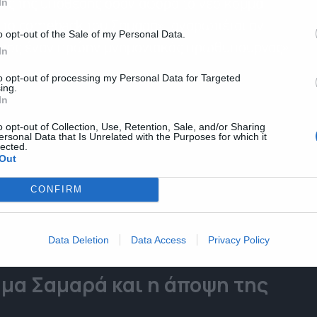
In
ακός της υπόθεσης όσον αφορά το νέο κόμμα
 το comeback του Σαμαρά», αναρωτιέται αν
o opt-out of the Sale of my Personal Data.
δεξιός έναν πρώην μνημονιακός πρωθυπουργός».
In
to opt-out of processing my Personal Data for Targeted
ing.
In
o opt-out of Collection, Use, Retention, Sale, and/or Sharing
ersonal Data that Is Unrelated with the Purposes for which it
lected.
Out
CONFIRM
Data Deletion
Data Access
Privacy Policy
μμα Σαμαρά και η άποψη της