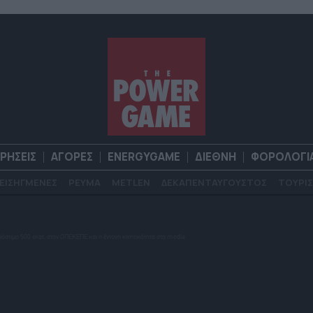
ΙΡΗΣΕΙΣ
ΑΓΟΡΕΣ
ENERGYGAME
ΔΙΕΘΝΗ
ΦΟΡΟΛΟΓΙ
ΕΙΣΗΓΜΕΝΕΣ
ΡΕΥΜΑ
METLEN
ΔΕΚΑΠΕΝΤΑΥΓΟΥΣΤΟΣ
ΤΟΥΡΙΣ
Α
ΕΠΙΧΕΙΡΗΣΕΙΣ
ΑΓΟΡΕΣ
ENERGYGAME
ΔΙΕΘΝΗ
Φ
ρόστιμο 500 εκατ. στον ΟΠΕΚΕΠΕ και η έντονη κινητικότητα στα media