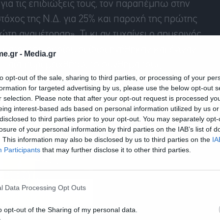
για τις επιδιώξεις τους, τον παραπέμπω στην
 στόχος της Ν.Δ. για 25% και παροχή της πρώτης
τη αναμέτρηση». Τι κι αν τυχαίνει ο σημερινός
ατος του οποίου οι ίδιοι ηγήθηκαν και έγιναν
e.gr -
Media.gr
Γαία πυρί μειχθήτω, το σύνθημά τους.
to opt-out of the sale, sharing to third parties, or processing of your per
formation for targeted advertising by us, please use the below opt-out s
r selection. Please note that after your opt-out request is processed y
eing interest-based ads based on personal information utilized by us or
disclosed to third parties prior to your opt-out. You may separately opt-
losure of your personal information by third parties on the IAB’s list of
. This information may also be disclosed by us to third parties on the
IA
Participants
that may further disclose it to other third parties.
l Data Processing Opt Outs
o opt-out of the Sharing of my personal data.