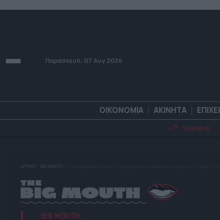
Παρασκευή, 07 Αυγ 2026
ΟΙΚΟΝΟΜΙΑ
ΑΚΙΝΗΤΑ
ΕΠΙΧΕ
TRENDS:
ΟΙΚΟΝΟΜΙΑ
ΑΚΙΝΗΤ
ΑΡΧΙΚΗ
»
BIG MOUTH
»
H επανεμφάνιση Πατούλη, η ημερομηνία που διαρρέουν οι φίλοι του Σαμαρά, το π
BIG MOUTH