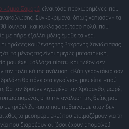
ο κόμμα Σαμαρά
είναι τόσο προχωρημένες, που
 ανακοίνωσης. Συγκεκριμένα, όπως «έπιασαν» τα
 30 Ιουνίου -και κυκλοφορεί τόσο πολύ, που
οία με πήρε έξαλλη μόλις έμαθε τα νέα.
 οι πρώτες κουβέντες της 85χρονης Χανιώτισσας.
ότι το μένος της είναι αμιγώς μητσοτακικό,
α μου έχει «αλλάξει πίστα» και πλέον δεν
 την πολιτική της ανάλυση. «Κάτι γεροντάκια σαν
βριλάκη θα πάνε στα εγκαίνια», μου είπε, «πού
νη; Θα τον βρούνε λιγωμένο τον Χρύσανθο, μωρέ,
ντυπωσιασμένος από την ανάλυση της θείας μου,
υ με τριβέλιζε -αυτό που παθαίνουμε όταν δεν
ι χθες το μεσημέρι, εκεί που ετοιμαζόμουν για τη
ία που διαρρέουν οι (όσοι έχουν απομείνει)