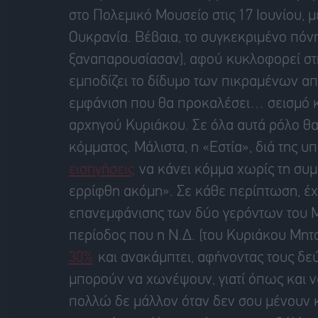
στο Πολεμικό Μουσείο στις 17 Ιουνίου, 
Ουκρανία. Βέβαια, το συγκεκριμένο πόνη
ξαναπαρουσίασαν), αφού κυκλοφορεί στη
εμποδίζει το δίδυμο των πικραμένων από
εμφάνιση που θα προκαλέσει… σεισμό κα
αρχηγού Κυριάκου. Σε όλα αυτά ρόλο θα 
κόμματος. Μάλιστα, η «Εστία», διά της υ
εισηγήσεις
να κάνει κόμμα χωρίς τη συμ
ερρίφθη ακόμη». Σε κάθε περίπτωση, έχ
επανεμφάνισης των δύο γερόντων του Mu
περίοδος που η Ν.Δ. (του Κυριάκου Μητ
30%
και ανακάμπτει, αφήνοντας τους δεύ
μπορούν να χωνέψουν, γιατί όπως και να
πολλώ δε μάλλον όταν δεν σου μένουν κ