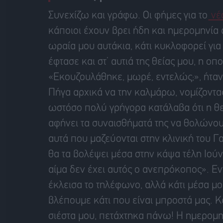
Συνεχίζω και γράφω. Οι φήμες για το
νέ
κάποιοι έχουν βρει ήδη και ημερομηνία
ωραία μου αυτάκια, κάτι κυκλοφορεί για
έφτασε και στ’ αυτιά της θείας μου, η οπ
«Εκουζουλάθηκε, μωρέ, εντελώς;», ήταν
Πήγα αρχικά να την καλμάρω, νομίζοντας 
ωστόσο πολύ γρήγορα κατάλαβα ότι η θεί
αφήνει τα συναισθήματά της να θολώνουν
αυτά που μαζεύονται στην κλινική του Γα
θα τα βολέψει μέσα στην κάψα τέλη Ιού
αίμα δεν έχει αυτός ο ανεπρόκοπος». Ε
έκλεισα το τηλέφωνο, αλλά κάτι μέσα μο
βλέπουμε κάτι που είναι μπροστά μας. Κα
σιέστα μου, πετάχτηκα πάνω! Η ημερομην