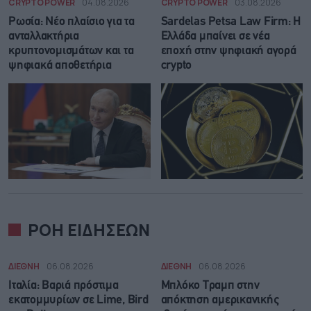
CRYPTO POWER
04.08.2026
CRYPTO POWER
03.08.2026
Ρωσία: Νέο πλαίσιο για τα
Sardelas Petsa Law Firm: Η
ανταλλακτήρια
Ελλάδα μπαίνει σε νέα
κρυπτονομισμάτων και τα
εποχή στην ψηφιακή αγορά
ψηφιακά αποθετήρια
crypto
ΡΟΗ ΕΙΔΗΣΕΩΝ
ΔΙΕΘΝΗ
06.08.2026
ΔΙΕΘΝΗ
06.08.2026
Ιταλία: Βαριά πρόστιμα
Μπλόκο Τραμπ στην
εκατομμυρίων σε Lime, Bird
απόκτηση αμερικανικής