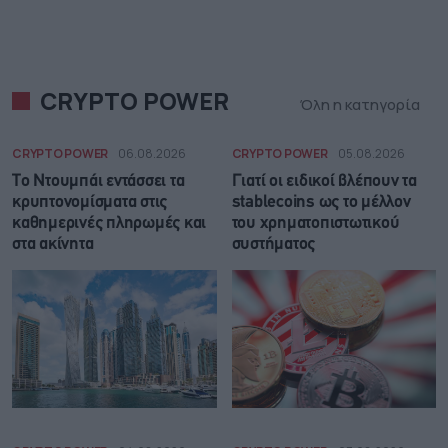
CRYPTO POWER
Όλη η κατηγορία
CRYPTO POWER
06.08.2026
CRYPTO POWER
05.08.2026
Το Ντουμπάι εντάσσει τα
Γιατί οι ειδικοί βλέπουν τα
κρυπτονομίσματα στις
stablecoins ως το μέλλον
καθημερινές πληρωμές και
του χρηματοπιστωτικού
στα ακίνητα
συστήματος