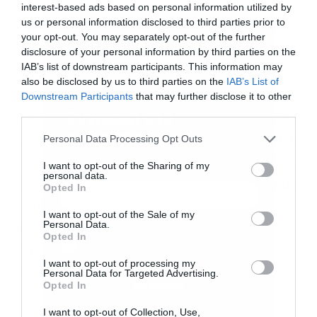
interest-based ads based on personal information utilized by
αίτησης και θεώρησε ότι αυτή συμμορφώνεται
us or personal information disclosed to third parties prior to
με τις απαιτήσεις του Κανονισμού MiCA για τις
your opt-out. You may separately opt-out of the further
disclosure of your personal information by third parties on the
αγορές κρυπτοστοιχείων. Επίσης, κατά την
IAB’s list of downstream participants. This information may
αντίληψη μας, η αίτηση εξετάστηκε και στο
also be disclosed by us to third parties on the
IAB’s List of
επίπεδο της Ευρωπαϊκής Αρχής Κινητών Αξιών
Downstream Participants
that may further disclose it to other
third parties.
Εγγραφή στο
και Αγορών (European Securities and Markets
newsletter
Personal Data Processing Opt Outs
Authority – ESMA). Επιπλέον, κατανοούμε ότι η
Επιτροπή Κεφαλαιαγοράς ενημέρωσε την ESMA
I want to opt-out of the Sharing of my
personal data.
για την άποψή της ότι η αίτηση ήταν συμβατή με
Opted In
το ρυθμιστικό πλαίσιο και ότι σκόπευε να
I want to opt-out of the Sale of my
Personal Data.
προχωρήσει στην αδειοδότηση μας και να την
Αποδέχομαι τους
όρους χρήσης
*
Opted In
εγκρίνει σε προσεχή συνεδρίαση του
και την πολιτική απορρήτου
I want to opt-out of processing my
Διοικητικού Συμβουλίου της.
Personal Data for Targeted Advertising.
Εγγραφή
Opted In
I want to opt-out of Collection, Use,