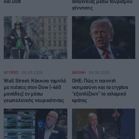
και Dott
ιθαγένειας μέσω τουρισμού
γέννησης
ΑΓΟΡΕΣ
06.08.2026
ΔΙΕΘΝΗ
06.08.2026
Wall Street: Κόκκινο ταμπλό
ΟΗΕ: Πώς η τεχνητή
με πιέσεις στον Dow (-460
νοημοσύνη και τα cryptos
μονάδες) εν μέσω
“εξοπλίζουν” το ισλαμικό
γεωπολιτικής νευρικότητας
κράτος