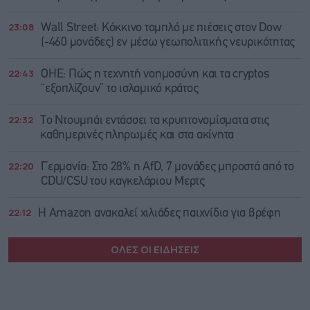
23:08
Wall Street: Κόκκινο ταμπλό με πιέσεις στον Dow
(-460 μονάδες) εν μέσω γεωπολιτικής νευρικότητας
22:43
ΟΗΕ: Πώς η τεχνητή νοημοσύνη και τα cryptos
“εξοπλίζουν” το ισλαμικό κράτος
22:32
Το Ντουμπάι εντάσσει τα κρυπτονομίσματα στις
καθημερινές πληρωμές και στα ακίνητα
22:20
Γερμανία: Στο 28% η AfD, 7 μονάδες μπροστά από το
CDU/CSU του καγκελάριου Μερτς
22:12
Η Amazon ανακαλεί χιλιάδες παιχνίδια για βρέφη
ΟΛΕΣ ΟΙ ΕΙΔΗΣΕΙΣ