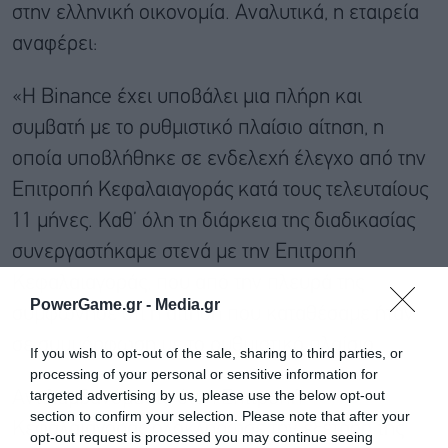
στην ελληνική οικονομία. Αναλυτικά, η εταιρεία
αναφέρει:
«Η Binance έχει υποβάλει μια πλήρη και
συμβατή με το ρυθμιστικό πλαίσιο αίτηση, η
οποία υποβλήθηκε σε ενδελεχή έλεγχο από την
Επιτροπή Κεφαλαιαγοράς κατά τους τελευταίους
11 μήνες. Καθ’ όλη τη διάρκεια της διαδικασίας
συνεργαστήκαμε στενά με την Επιτροπή
Κεφαλαιαγοράς, που από την πλευρά της
PowerGame.gr -
Media.gr
συμφώνησε ότι η αίτηση που καταθέσαμε ήταν
σε συμμόρφωση με το ρυθμιστικό πλαίσιο.
If you wish to opt-out of the sale, sharing to third parties, or
processing of your personal or sensitive information for
targeted advertising by us, please use the below opt-out
Αντιλαμβανόμαστε ότι η Επιτροπή
section to confirm your selection. Please note that after your
Κεφαλαιαγοράς ολοκλήρωσε την εξέταση της
opt-out request is processed you may continue seeing