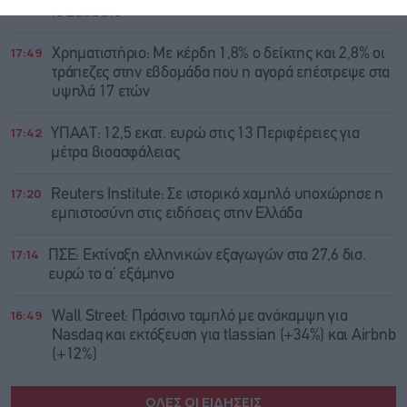
το Σάββατο
17:49
Χρηματιστήριο: Με κέρδη 1,8% ο δείκτης και 2,8% οι
τράπεζες στην εβδομάδα που η αγορά επέστρεψε στα
υψηλά 17 ετών
17:42
ΥΠΑΑΤ: 12,5 εκατ. ευρώ στις 13 Περιφέρειες για
μέτρα βιοασφάλειας
17:20
Reuters Institute: Σε ιστορικό χαμηλό υποχώρησε η
εμπιστοσύνη στις ειδήσεις στην Ελλάδα
17:14
ΠΣΕ: Εκτίναξη ελληνικών εξαγωγών στα 27,6 δισ.
ευρώ το α’ εξάμηνο
16:49
Wall Street: Πράσινο ταμπλό με ανάκαμψη για
Nasdaq και εκτόξευση για tlassian (+34%) και Airbnb
(+12%)
ΟΛΕΣ ΟΙ ΕΙΔΗΣΕΙΣ