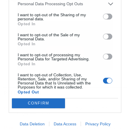
ΠΛΗΘΩΡΙΣΜΟΣ
ΦΟΡΟΙ
ΦΠΑ
newsletter
Personal Data Processing Opt Outs
I want to opt-out of the Sharing of my
personal data.
Opted In
I want to opt-out of the Sale of my
Personal Data.
Αποδέχομαι τους
όρους χρήσης
*
Opted In
και την πολιτική απορρήτου
I want to opt-out of processing my
Personal Data for Targeted Advertising.
Εγγραφή
Opted In
I want to opt-out of Collection, Use,
Retention, Sale, and/or Sharing of my
Personal Data that Is Unrelated with the
Purposes for which it was collected.
Opted Out
ΡΟΗ ΕΙΔΗΣΕΩΝ
ΔΗΜΟΦΙΛΗ
CONFIRM
17:59
Στο Καρφί: Με πλούσιο ρεπορτάζ το Σάββατο 8
Αυγούστου 2026
Data Deletion
Data Access
Privacy Policy
17:56
Πυρκαγιές: Red Code σε Κρήτη, Χίος, Σάμος, Ικαρίας