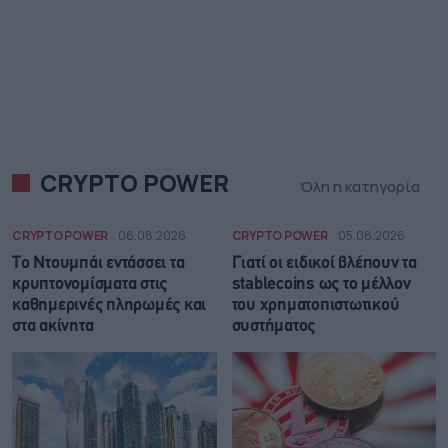
CRYPTO POWER
Όλη η κατηγορία
CRYPTO POWER
06.08.2026
CRYPTO POWER
05.08.2026
Το Ντουμπάι εντάσσει τα
Γιατί οι ειδικοί βλέπουν τα
κρυπτονομίσματα στις
stablecoins ως το μέλλον
καθημερινές πληρωμές και
του χρηματοπιστωτικού
στα ακίνητα
συστήματος