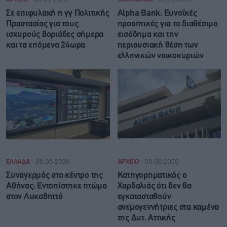
Σε επιφυλακή η γγ Πολιτικής
Alpha Bank: Ευνοϊκές
Προστασίας για τους
προοπτικές για το διαθέσιμο
ισχυρούς βοριάδες σήμερα
εισόδημα και την
και τα επόμενα 24ωρα
περιουσιακή θέση των
ελληνικών νοικοκυριών
ΕΛΛΑΔΑ
08.08.2026
ΑΡΧΕΙΟ
08.08.2026
Συναγερμός στο κέντρο της
Κατηγορηματικός ο
Αθήνας: Εντοπίστηκε πτώμα
Χαρδαλιάς ότι δεν θα
στον Λυκαβηττό
εγκατασταθούν
ανεμογεννήτριες στα καμένα
της Δυτ. Αττικής