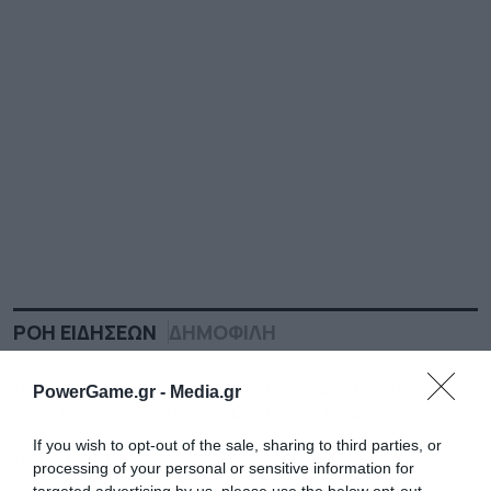
ΡΟΗ ΕΙΔΗΣΕΩΝ
ΔΗΜΟΦΙΛΗ
13:27
Σε επιφυλακή η γγ Πολιτικής Προστασίας για τους
PowerGame.gr -
Media.gr
ισχυρούς βοριάδες σήμερα και τα επόμενα 24ωρα
If you wish to opt-out of the sale, sharing to third parties, or
13:11
Alpha Bank: Ευνοϊκές προοπτικές για το διαθέσιμο
processing of your personal or sensitive information for
εισόδημα και την περιουσιακή θέση των ελληνικών
targeted advertising by us, please use the below opt-out