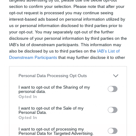
νοικοκυριών
section to confirm your selection. Please note that after your
opt-out request is processed you may continue seeing
13:00
Συναγερμός στο κέντρο της Αθήνας: Εντοπίστηκε
interest-based ads based on personal information utilized by
πτώμα στον Λυκαβηττό
us or personal information disclosed to third parties prior to
your opt-out. You may separately opt-out of the further
disclosure of your personal information by third parties on the
12:43
Κατηγορηματικός ο Χαρδαλιάς ότι δεν θα
IAB’s list of downstream participants. This information may
εγκατασταθούν ανεμογεννήτριες στα καμένα της Δυτ.
also be disclosed by us to third parties on the
IAB’s List of
Αττικής
Downstream Participants
that may further disclose it to other
third parties.
12:15
Το εφέ Νόλαν στην τουριστική οικονομία: Ποιο νησί
βουλιάζει χάρη στην τρέλα με την “Οδύσσεια”
Personal Data Processing Opt Outs
12:05
Ρωσικές δυνάμεις έπληξαν φορτηγό πλοίο με όπλα
I want to opt-out of the Sharing of my
personal data.
στη Μαύρη Θάλασσα
Opted In
11:12
Ο Πούτιν “δοκιμάζει” το ΝΑΤΟ: Οι ΗΠΑ βλέπουν
I want to opt-out of the Sale of my
Personal Data.
χτύπημα ακόμα και “πριν το 2027”
Opted In
ΟΛΕΣ ΟΙ ΕΙΔΗΣΕΙΣ
I want to opt-out of processing my
Personal Data for Targeted Advertising.