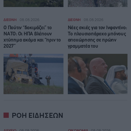
ΔΙΕΘΝΗ
08.08.2026
ΔΙΕΘΝΗ
08.08.2026
Ο Πούτιν “δοκιμάζει” το
Νέες σκιές για τον Ινφαντίνο:
ΝΑΤΟ: Οι ΗΠΑ βλέπουν
Το πλουσιοπάροχο μπόνους
χτύπημα ακόμα και “πριν το
αποχώρησης σε πρώην
2027”
γραμματέα του
ΡΟΗ ΕΙΔΗΣΕΩΝ
ΑΡΧΕΙΟ
08.08.2026
ΟΙΚΟΝΟΜΙΑ
08.08.2026