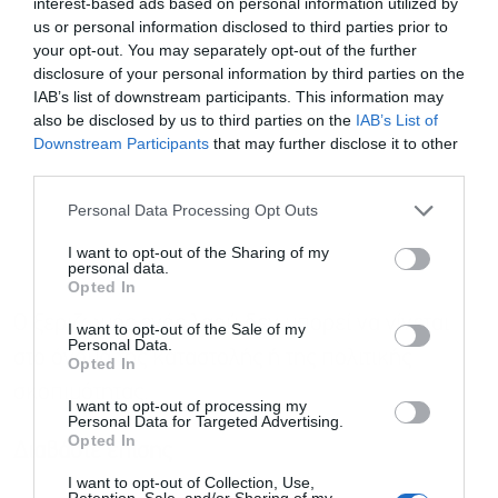
interest-based ads based on personal information utilized by
us or personal information disclosed to third parties prior to
your opt-out. You may separately opt-out of the further
disclosure of your personal information by third parties on the
IAB’s list of downstream participants. This information may
also be disclosed by us to third parties on the
IAB’s List of
Εγγραφή στο
Downstream Participants
that may further disclose it to other
newsletter
third parties.
Personal Data Processing Opt Outs
I want to opt-out of the Sharing of my
personal data.
Opted In
Αποδέχομαι τους
όρους χρήσης
*
Ο ξεριζωμός ενός λαού δεν μπορεί να γίνεται
I want to opt-out of the Sale of my
και την πολιτική απορρήτου
Personal Data.
στο όνομα της καταστολής ή της πολιτικής
Opted In
σκοπιμότητας.
Εγγραφή
I want to opt-out of processing my
Personal Data for Targeted Advertising.
Opted In
Διαβάστε επίσης
I want to opt-out of Collection, Use,
Retention, Sale, and/or Sharing of my