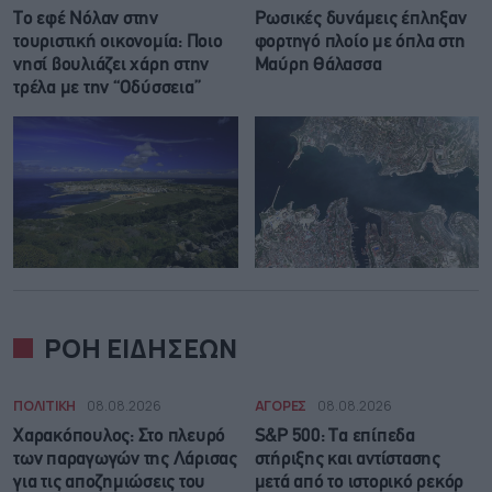
Το εφέ Νόλαν στην
Ρωσικές δυνάμεις έπληξαν
τουριστική οικονομία: Ποιο
φορτηγό πλοίο με όπλα στη
νησί βουλιάζει χάρη στην
Μαύρη Θάλασσα
τρέλα με την “Οδύσσεια”
ΡΟΗ ΕΙΔΗΣΕΩΝ
ΠΟΛΙΤΙΚΗ
08.08.2026
ΑΓΟΡΕΣ
08.08.2026
Χαρακόπουλος: Στο πλευρό
S&P 500: Τα επίπεδα
των παραγωγών της Λάρισας
στήριξης και αντίστασης
για τις αποζημιώσεις του
μετά από το ιστορικό ρεκόρ