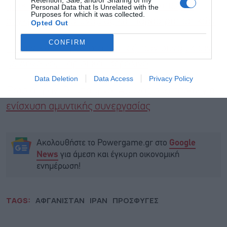
Ιράκ: Ένας νεκρός και εννέα τραυματίες σε
Personal Data that Is Unrelated with the
Purposes for which it was collected.
συγκρούσεις αστυνομίας και παραστρατιωτικών
Opted Out
CONFIRM
Πυρηνικά: Το Ιράν στο τραπέζι των συνομιλιών
με Λονδίνο, Παρίσι και Βερολίνο
Data Deletion
Data Access
Privacy Policy
Ρωσία-Ιράν: Οι υπουργοί Άμυνας συζήτησαν για
ενίσχυση αμυντικής συνεργασίας
Ακολουθήστε το Powergame.gr στο
Google
για άμεση και έγκυρη οικονομική
News
ενημέρωση!
TAGS:
ΑΦΓΑΝΙΣΤΑΝ
ΙΡΑΝ
ΠΡΟΣΦΥΓΕΣ