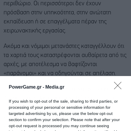
περιθώριο. Οι περισσότεροι δεν έχουν
πρόσβαση στην υπηκοότητα, στην ανώτατη
εκπαίδευση ή σε επαγγέλματα πέραν της
χειρωνακτικής εργασίας.
Ακόμα και νόμιμοι μετανάστες καταγγέλλουν ότι
τα χαρτιά τους καταστρέφονται αυθαίρετα από τις
αρχές, με αποτέλεσμα να βαφτίζονται
«παράνομοι» και να οδηγούνται σε απέλαση.
PowerGame.gr -
Media.gr
Η διεθνής κοινότητα καλείται να αντιδράσει
άμεσα. Για ανθρώπους σαν τη Ναουιντά, που
If you wish to opt-out of the sale, sharing to third parties, or
βρίσκονται παγιδευμένοι μεταξύ διώξεων και
processing of your personal or sensitive information for
targeted advertising by us, please use the below opt-out
αβεβαιότητας, κάθε καθυστέρηση μπορεί να
section to confirm your selection. Please note that after your
αποδειχθεί μοιραία.
opt-out request is processed you may continue seeing