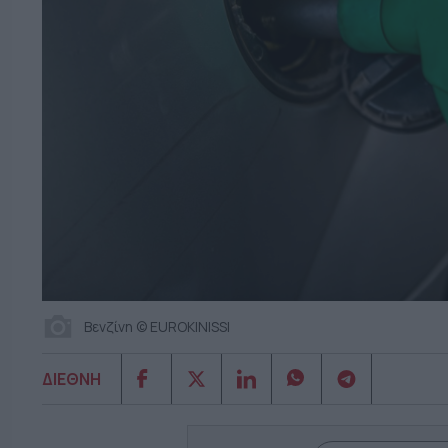
Βενζίνη © EUROKINISSI
ΔΙΕΘΝΗ