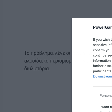
PowerGam
If you wish 
sensitive in
confirm you
Το πρόβλημα, λένε οι ίδιοι, επιδεινώθη
continue se
information 
αλυσίδα, τα περιορισμένα εγχώρια αποθέ
further disc
διυλιστήρια.
participants
Downstream 
Persona
I want t