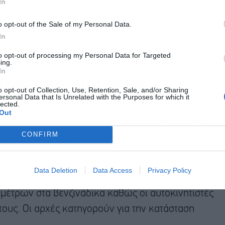
In
o opt-out of the Sale of my Personal Data.
In
to opt-out of processing my Personal Data for Targeted
ing.
In
υκρανικές επιθέσεις
o opt-out of Collection, Use, Retention, Sale, and/or Sharing
ersonal Data that Is Unrelated with the Purposes for which it
lected.
αγματοποίησε επιθέσεις σε αρκετά διυλιστήρια
Out
υμπίσεφσκ, Σιζράν, Ριαζάν και Βόλγκογκραντ ,
CONFIRM
τοποιεί η Μόσχα με πυραύλους και μη
Data Deletion
Data Access
Privacy Policy
ω Ανατολής, τα τοπικά μέσα ενημέρωσης
ομέτρων στα βενζινάδικα καθώς οι αυτοκινητιστές
ους. Οι αρχές κατηγορούν για την κατάσταση