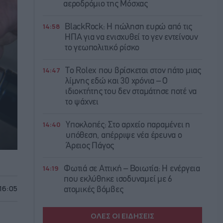
αεροδρόμιο της Μόσχας
14:58
BlackRock: Η πώληση ευρώ από τις
ΗΠΑ για να ενισχυθεί το γεν εντείνουν
το γεωπολιτικό ρίσκο
14:47
Το Rolex που βρίσκεται στον πάτο μιας
λίμνης εδώ και 30 χρόνια – Ο
ιδιοκτήτης του δεν σταμάτησε ποτέ να
το ψάχνει
14:40
Υποκλοπές: Στο αρχείο παραμένει η
υπόθεση, απέρριψε νέα έρευνα ο
Άρειος Πάγος
14:19
Φωτιά σε Αττική – Βοιωτία: Η ενέργεια
που εκλύθηκε ισοδυναμεί με 6
 16:05
ατομικές βόμβες
ΟΛΕΣ ΟΙ ΕΙΔΗΣΕΙΣ