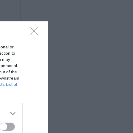
sonal or
ection to
ou may
 personal
out of the
 downstream
B’s List of