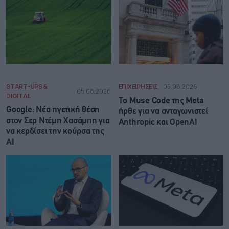
START-UPS &
ΕΠΙΧΕΙΡΗΣΕΙΣ
05.08.2026
05.08.2026
DIGITAL
Το Muse Code της Meta
Google: Νέα ηγετική θέση
ήρθε για να ανταγωνιστεί
στον Σερ Ντέμη Χασάμπη για
Anthropic και OpenAI
να κερδίσει την κούρσα της
ΑΙ