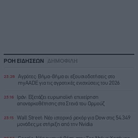
ΡΟΗ ΕΙΔΗΣΕΩΝ
ΔΗΜΟΦΙΛΗ
23:28
Αγρότες: Βήμα-βήμα οι εξουσιοδοτήσεις στο
myAADE για τις αγροτικές ενισχύσεις του 2026
23:16
Ιράν: Eξετάζει ευρωπαϊκή επιχείρηση
αποναρκοθέτησης στα Στενά του Ορμούζ
23:15
Wall Street: Νέο ιστορικό ρεκόρ για Dow στις 54.349
μονάδες με στήριξη από την Nvidia