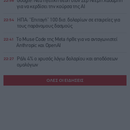
22:56
Google: Νέα ηγετική θέση στον Σερ Ντέμη Χασάμπη
για να κερδίσει την κούρσα της ΑΙ
22:54
ΗΠΑ: “Επιταγή” 100 δισ. δολαρίων σε εταιρείες για
τους παράνομους δασμούς
22:41
Το Muse Code της Meta ήρθε για να ανταγωνιστεί
Anthropic και OpenAI
22:27
Ράλι 4% ο χρυσός λόγω δολαρίου και αποδόσεων
ομολόγων
ΟΛΕΣ ΟΙ ΕΙΔΗΣΕΙΣ