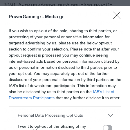
2060. Αναλυτικότερα, αυτό σημαίνει πως θα
πρέπει να φτάσει τα 200 γιγαβάτ (GW) πυρηνικής
PowerGame.gr -
Media.gr
ισχύος έως το 2040, κάτι που θα την καθιστούσε
If you wish to opt-out of the sale, sharing to third parties, or
τον μεγαλύτερο παραγωγό πυρηνικής ενέργειας
processing of your personal or sensitive information for
στον κόσμο. Μέχρι το 2030 σχεδιάζει να επιτύχει
targeted advertising by us, please use the below opt-out
section to confirm your selection. Please note that after your
έναν στόχο 120-150 GW πυρηνικής ισχύος. Η
opt-out request is processed you may continue seeing
Κίνα επικεντρώνεται επίσης στην ανάπτυξη
interest-based ads based on personal information utilized by
us or personal information disclosed to third parties prior to
αντιδραστήρων προηγμένης σχεδίασης, όπως ο
your opt-out. You may separately opt-out of the further
Hualong One, και διερευνά τους Μικρούς
disclosure of your personal information by third parties on the
IAB’s list of downstream participants. This information may
Αρθρωτούς Αντιδραστήρες (SMRs) για
also be disclosed by us to third parties on the
IAB’s List of
μελλοντική επέκταση.
Downstream Participants
that may further disclose it to other
third parties.
Οι Κινέζοι έχουν βρει τον ρυθμό τους, τονίζει η
Personal Data Processing Opt Outs
Le Figaro. Χρειάζονται πλέον από 5 έως 7
I want to opt-out of the Sharing of my
χρόνια για να κατασκευάσουν έναν