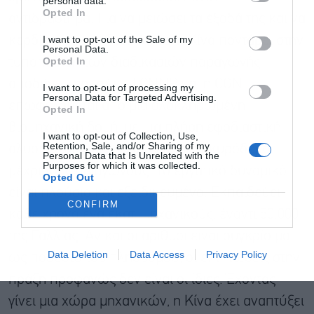
personal data.
Opted In
αντιδραστήρα. Για να μειώσει τα έξοδά της και να
I want to opt-out of the Sale of my
κερδίσει σε αποδοτικότητα, η Κίνα ποντάρει στην
Personal Data.
Opted In
τυποποίηση των διαδικασιών παραγωγής
αποδίδει καρπούς. Η CNNP και η CGN
I want to opt-out of processing my
Personal Data for Targeted Advertising.
επωφελούνται από μια ολοκληρωμένη
Opted In
βιομηχανική δομή, με μια πλήρη εφοδιαστική
I want to opt-out of Collection, Use,
Retention, Sale, and/or Sharing of my
αλυσίδα, από τον χάλυβα και το σκυρόδεμα
Personal Data that Is Unrelated with the
Purposes for which it was collected.
μέχρι τους ημιαγωγούς. Το εργατικό δυναμικό
Opted Out
είναι πλούσιο και εξειδικευμένο. Εκπαιδεύει
CONFIRM
κάθε χρόνο ένα εκατ. μηχανικούς, έναντι 50.000
της Γαλλίας. Αν και οι αριθμοί είναι συγκρίσιμοι
Data Deletion
Data Access
Privacy Policy
ως ποσοστό του πληθυσμού, οι επιπτώσεις στην
πράξη προφανώς δεν είναι οι ίδιες. Έχοντας
γίνει μια χώρα μηχανικών, η Κίνα έχει αναπτύξει