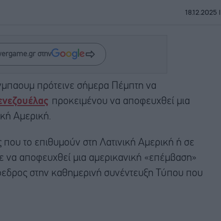
18.12.2025 |
wergame.gr στην
νμπαουμ πρότεινε σήμερα Πέμπτη να
ενεζουέλας
προκειμένου να αποφευχθεί μια
κή Αμερική.
ς που το επιθυμούν στη Λατινική Αμερική ή σε
τε να αποφευχθεί μια αμερικανική «επέμβαση»
όεδρος στην καθημερινή συνέντευξη Τύπου που