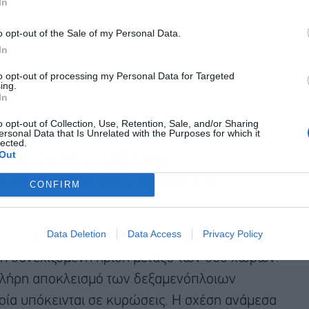
In
o opt-out of the Sale of my Personal Data.
In
to opt-out of processing my Personal Data for Targeted
ing.
In
o opt-out of Collection, Use, Retention, Sale, and/or Sharing
ersonal Data that Is Unrelated with the Purposes for which it
lected.
η αποκλεισμό των
Out
αίου από και προς τη
CONFIRM
Data Deletion
Data Access
Privacy Policy
ι ακόμα περισσότερο την οικονομική πίεση στη
τη συνεχιζόμενη κρίση μεταξύ των δυο χωρών.
 πλήρη αποκλεισμό των δεξαμενόπλοιων
ποία υπόκεινται σε κυρώσεις. Η σχέση ανάμεσα