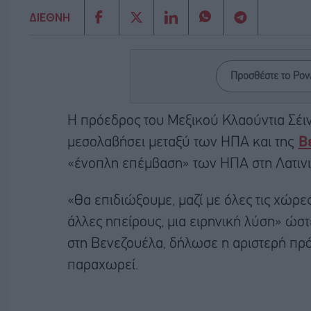
ΔΙΕΘΝΗ
Προσθέστε το Po
Η πρόεδρος του Μεξικού Κλαούντια Σέι
μεσολαβήσει μεταξύ των ΗΠΑ και της
Β
«ένοπλη επέμβαση» των ΗΠΑ στη Λατινι
«Θα επιδιώξουμε, μαζί με όλες τις χώρε
άλλες ηπείρους, μια ειρηνική λύση» ώσ
στη Βενεζουέλα, δήλωσε η αριστερή πρ
παραχωρεί.