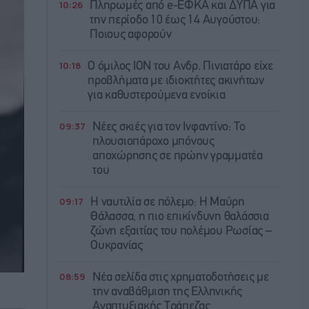
10:26
Πληρωμές από e-ΕΦΚΑ και ΔΥΠΑ για
την περίοδο 10 έως 14 Αυγούστου:
Ποιους αφορούν
10:18
Ο όμιλος ΙΟΝ του Ανδρ. Πινιατάρο είχε
προβλήματα με ιδιοκτήτες ακινήτων
για καθυστερούμενα ενοίκια
09:37
Νέες σκιές για τον Ινφαντίνο: Το
πλουσιοπάροχο μπόνους
αποχώρησης σε πρώην γραμματέα
του
09:17
Η ναυτιλία σε πόλεμο: Η Μαύρη
Θάλασσα, η πιο επικίνδυνη θαλάσσια
ζώνη εξαιτίας του πολέμου Ρωσίας –
Ουκρανίας
08:59
Νέα σελίδα στις χρηματοδοτήσεις με
την αναβάθμιση της Ελληνικής
Αναπτυξιακής Τράπεζας