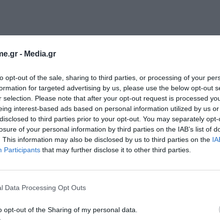
e.gr -
Media.gr
to opt-out of the sale, sharing to third parties, or processing of your per
formation for targeted advertising by us, please use the below opt-out s
r selection. Please note that after your opt-out request is processed y
eing interest-based ads based on personal information utilized by us or
disclosed to third parties prior to your opt-out. You may separately opt-
της δήλωσε επίσης ότι είναι «στη διάθεση» των
losure of your personal information by third parties on the IAB’s list of
ας, σημειώνοντας ότι πιθανότατα θα μιλήσει με
. This information may also be disclosed by us to third parties on the
IA
Participants
that may further disclose it to other third parties.
α, σε μια προσπάθεια να αποτραπεί ένας
l Data Processing Opt Outs
o opt-out of the Sharing of my personal data.