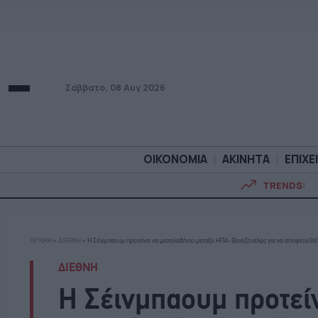
Σάββατο, 08 Αυγ 2026
ΟΙΚΟΝΟΜΙΑ
ΑΚΙΝΗΤΑ
ΕΠΙΧΕ
TRENDS:
ΟΙΚΟΝΟΜΙΑ
ΑΚΙΝΗΤ
ΑΡΧΙΚΗ
»
ΔΙΕΘΝΗ
»
Η Σέινμπαουμ προτείνει να μεσολαβήσει μεταξύ ΗΠΑ-Βενεζουέλας για να αποφευχθεί
ΔΙΕΘΝΗ
Η Σέινμπαουμ προτεί