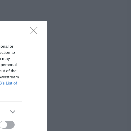
sonal or
ection to
ou may
 personal
out of the
 downstream
B’s List of