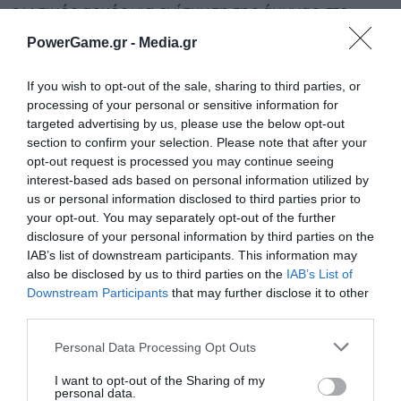
ρωσικές αρχές για ενίσχυση της άμυνας στο
εσωτερικό, μεταφέροντας πόρους από το
PowerGame.gr -
Media.gr
μέτωπο.
If you wish to opt-out of the sale, sharing to third parties, or
processing of your personal or sensitive information for
Μέχρι στιγμής δεν υπάρχει επίσημη
targeted advertising by us, please use the below opt-out
section to confirm your selection. Please note that after your
επιβεβαίωση από τη ρωσική πλευρά για την
opt-out request is processed you may continue seeing
έκταση των ζημιών, ενώ συχνά οι αρχές
interest-based ads based on personal information utilized by
περιορίζονται σε γενικές ανακοινώσεις περί
us or personal information disclosed to third parties prior to
your opt-out. You may separately opt-out of the further
«απόκρουσης επιθέσεων». Ωστόσο, εικόνες και
disclosure of your personal information by third parties on the
πληροφορίες που κυκλοφορούν σε διεθνή μέσα
IAB’s list of downstream participants. This information may
also be disclosed by us to third parties on the
IAB’s List of
Εγγραφή στο
υποδηλώνουν ότι οι επιθέσεις έχουν πραγματικό
Downstream Participants
that may further disclose it to other
newsletter
αντίκτυπο.
third parties.
Personal Data Processing Opt Outs
I want to opt-out of the Sharing of my
personal data.