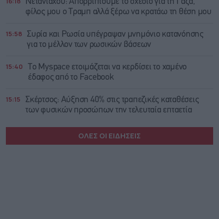
16:18
Νετανιάχου: Απορρίπτουμε το σχέδιο για τη Γάζα,
φίλος μου ο Τραμπ αλλά ξέρω να κρατάω τη θέση μου
15:58
Συρία και Ρωσία υπέγραψαν μνημόνιο κατανόησης
για το μέλλον των ρωσικών βάσεων
15:40
Το Myspace ετοιμάζεται να κερδίσει το χαμένο
έδαφος από το Facebook
15:15
Σκέρτσος: Αύξηση 40% στις τραπεζικές καταθέσεις
των φυσικών προσώπων την τελευταία επταετία
ΟΛΕΣ ΟΙ ΕΙΔΗΣΕΙΣ