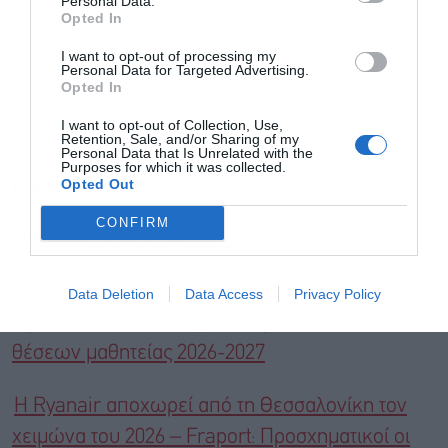
Personal Data.
Αποδέχομαι τους
όρους χρήσης
*
Opted In
και την πολιτική απορρήτου
I want to opt-out of processing my
Personal Data for Targeted Advertising.
Εγγραφή
Opted In
I want to opt-out of Collection, Use,
Retention, Sale, and/or Sharing of my
Personal Data that Is Unrelated with the
Purposes for which it was collected.
Opted Out
Διαβάστε επίσης
CONFIRM
Ανεβαίνει η Wall Street λόγω ισχυρής
απασχόλησης στις ΗΠΑ
Data Deletion
Data Access
Privacy Policy
Πρόσκληση σε επιχειρήσεις για υποβολή
θέσεων μαθητείας 2026-2027
Η Ryanair αποχωρεί από τη Θεσσαλονίκη τον
χειμώνα του 2026 – Fraport: Προσχηματικοί οι