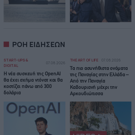
ΡΟΗ ΕΙΔΗΣΕΩΝ
START-UPS &
THE ART OF LIFE
07.08.2026
07.08.2026
DIGITAL
Τα πιο ασυνήθιστα ονόματα
Η νέα συσκευή της OpenAI
της Παναγίας στην Ελλάδα –
θα έχει σχήμα ντόνατ και θα
Από την Παναγία
κοστίζει πάνω από 300
Καβουριανή μέχρι την
δολάρια
Αρκουδιώτισσα