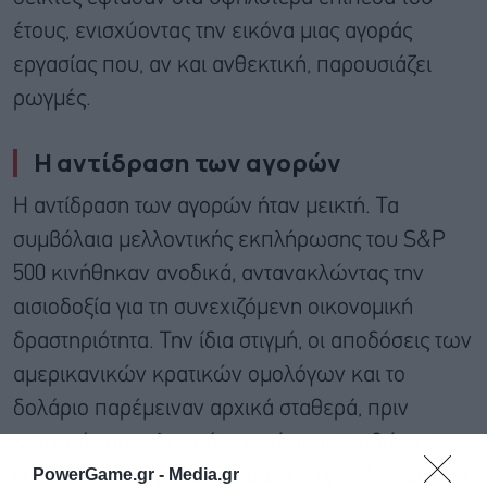
έτους, ενισχύοντας την εικόνα μιας αγοράς
εργασίας που, αν και ανθεκτική, παρουσιάζει
ρωγμές.
Η αντίδραση των αγορών
Η αντίδραση των αγορών ήταν μεικτή. Τα
συμβόλαια μελλοντικής εκπλήρωσης του S&P
500 κινήθηκαν ανοδικά, αντανακλώντας την
αισιοδοξία για τη συνεχιζόμενη οικονομική
δραστηριότητα. Την ίδια στιγμή, οι αποδόσεις των
αμερικανικών κρατικών ομολόγων και το
δολάριο παρέμειναν αρχικά σταθερά, πριν
καταγράψουν ελαφρά υποχώρηση, καθώς οι
PowerGame.gr -
Media.gr
επενδυτές επαναξιολόγησαν τις προσδοκίες τους