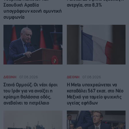
Σαουδική Αραβία
ανεργία, στο 8,3%
υπογράφουν κοινή αμυντική
συμφωνία
ΔΙΕΘΝΗ
07.08.2026
ΔΙΕΘΝΗ
07.08.2026
Στενά Ορμούζ: Οι νέοι όροι
Η Meta υποχρεώνεται να
του Ιράν για να ανοίξει η
καταβάλει 567 εκατ. στο Νέο
κρίσιμη θαλάσσια οδός,
Μεξικό για ταμείο ψυχικής
ανεβαίνει το πετρέλαιο
υγείας εφήβων