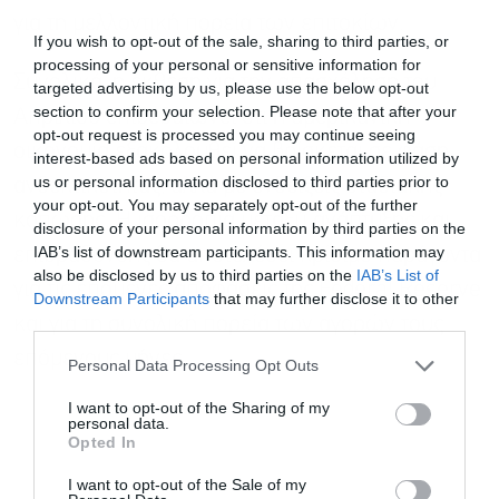
για τη μελλοντική πορεία των επιτοκίων.
If you wish to opt-out of the sale, sharing to third parties, or
processing of your personal or sensitive information for
Συνολικά, η έκθεση για την απασχόληση του
targeted advertising by us, please use the below opt-out
section to confirm your selection. Please note that after your
Απριλίου επιβεβαιώνει ότι η αμερικανική
opt-out request is processed you may continue seeing
οικονομία εξακολουθεί να βρίσκεται σε φάση
interest-based ads based on personal information utilized by
us or personal information disclosed to third parties prior to
ανθεκτικότητας, αλλά με ενδείξεις σταδιακής
your opt-out. You may separately opt-out of the further
κόπωσης. Η ισορροπία μεταξύ ανάπτυξης και
disclosure of your personal information by third parties on the
IAB’s list of downstream participants. This information may
επιβράδυνσης θα αποτελέσει κρίσιμο παράγοντα
also be disclosed by us to third parties on the
IAB’s List of
για τις επόμενες αποφάσεις της Federal Reserve
Downstream Participants
that may further disclose it to other
third parties.
και για τη συνολική πορεία των αγορών τους
Εγγραφή στο
newsletter
επόμενους μήνες.
Personal Data Processing Opt Outs
I want to opt-out of the Sharing of my
personal data.
Opted In
I want to opt-out of the Sale of my