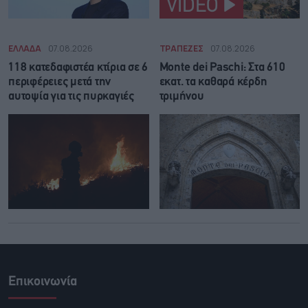
VIDEO
ΕΛΛΑΔΑ
07.08.2026
ΤΡΑΠΕΖΕΣ
07.08.2026
118 κατεδαφιστέα κτίρια σε 6
Monte dei Paschi: Στα 610
περιφέρειες μετά την
εκατ. τα καθαρά κέρδη
αυτοψία για τις πυρκαγιές
τριμήνου
Επικοινωνία