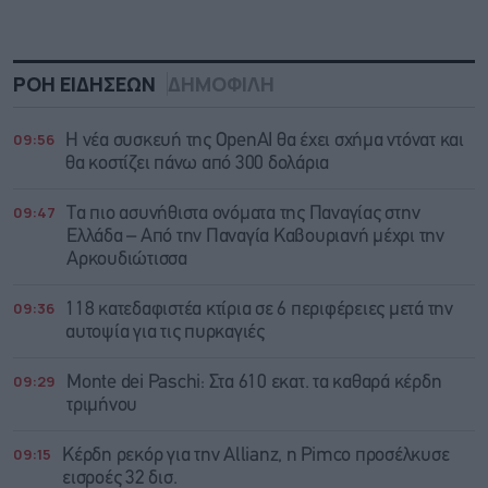
ΡΟΗ ΕΙΔΗΣΕΩΝ
ΔΗΜΟΦΙΛΗ
09:56
Η νέα συσκευή της OpenAI θα έχει σχήμα ντόνατ και
θα κοστίζει πάνω από 300 δολάρια
09:47
Τα πιο ασυνήθιστα ονόματα της Παναγίας στην
Ελλάδα – Από την Παναγία Καβουριανή μέχρι την
Αρκουδιώτισσα
09:36
118 κατεδαφιστέα κτίρια σε 6 περιφέρειες μετά την
αυτοψία για τις πυρκαγιές
09:29
Monte dei Paschi: Στα 610 εκατ. τα καθαρά κέρδη
τριμήνου
09:15
Κέρδη ρεκόρ για την Allianz, η Pimco προσέλκυσε
εισροές 32 δισ.