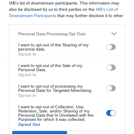
Φινόπουλου λόγω κινδύνου πυρκαγιάς
IAB’s list of downstream participants. This information may
also be disclosed by us to third parties on the
IAB’s List of
21:14
Downstream Participants
that may further disclose it to other
Ευρωαγορές: Εκτόξευση κεφαλαίων στα ομόλογα
third parties.
καταστροφής λόγω της κλιματικής κρίσης
Personal Data Processing Opt Outs
20:56
Δραματική επιδείνωση της υγείας του Τζο Μπάιντεν
αποκαλύπτει ο γιος του
I want to opt-out of the Sharing of my
personal data.
Opted In
ΟΛΕΣ ΟΙ ΕΙΔΗΣΕΙΣ
I want to opt-out of the Sale of my
Personal Data.
Opted In
I want to opt-out of processing my
Personal Data for Targeted Advertising.
Opted In
I want to opt-out of Collection, Use,
Retention, Sale, and/or Sharing of my
Personal Data that Is Unrelated with the
Purposes for which it was collected.
Opted Out