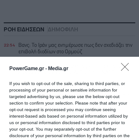
ΡΟΗ ΕΙΔΗΣΕΩΝ
ΔΗΜΟΦΙΛΗ
22:54
Βανς: Το Ιράν μας ενημέρωσε πως δεν σχεδιάζει την
επιβολή διοδίων στο Ορμούζ
22:37
Φιντάν: Η αμυντική συμφωνία με το Πακιστάν και τη
PowerGame.gr -
Media.gr
Σ. Αραβία είναι ίδια με τo Άρθρο 5 του ΝΑΤΟ
If you wish to opt-out of the sale, sharing to third parties, or
22:16
Ένταση ξανά στη Γροιλανδία λόγω προετοιμασιών
processing of your personal or sensitive information for
των ΗΠΑ για γεωτρήσεις χωρίς άδεια – Κοιτάσματα 1
targeted advertising by us, please use the below opt-out
τρισ. δολαρίων
section to confirm your selection. Please note that after your
opt-out request is processed you may continue seeing
21:50
Συντριβή drone στη Βουλγαρία προκαλεί
interest-based ads based on personal information utilized by
διπλωματική ένταση με την Ουκρανία
us or personal information disclosed to third parties prior to
your opt-out. You may separately opt-out of the further
21:34
Ο δήμος Αθηναίων ανακοίνωσε πως κλείνει ο λόφος
disclosure of your personal information by third parties on the