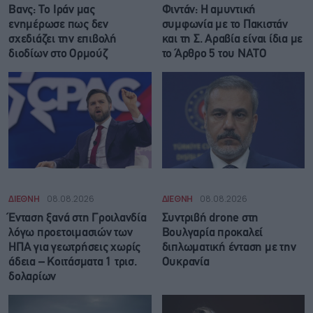
Βανς: Το Ιράν μας
Φιντάν: Η αμυντική
ενημέρωσε πως δεν
συμφωνία με το Πακιστάν
σχεδιάζει την επιβολή
και τη Σ. Αραβία είναι ίδια με
διοδίων στο Ορμούζ
τo Άρθρο 5 του ΝΑΤΟ
ΔΙΕΘΝΗ
08.08.2026
ΔΙΕΘΝΗ
08.08.2026
Ένταση ξανά στη Γροιλανδία
Συντριβή drone στη
λόγω προετοιμασιών των
Βουλγαρία προκαλεί
ΗΠΑ για γεωτρήσεις χωρίς
διπλωματική ένταση με την
άδεια – Κοιτάσματα 1 τρισ.
Ουκρανία
δολαρίων