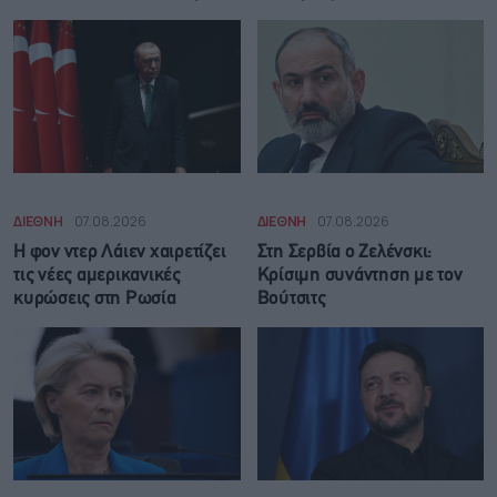
ΔΙΕΘΝΗ
07.08.2026
ΔΙΕΘΝΗ
07.08.2026
Η φον ντερ Λάιεν χαιρετίζει
Στη Σερβία ο Ζελένσκι:
τις νέες αμερικανικές
Κρίσιμη συνάντηση με τον
κυρώσεις στη Ρωσία
Βούτσιτς