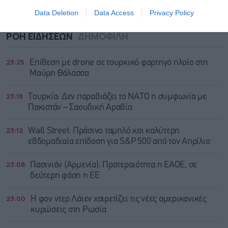
Data Deletion
Data Access
Privacy Policy
ΡΟΗ ΕΙΔΗΣΕΩΝ
ΔΗΜΟΦΙΛΗ
23:25
Επίθεση με drone σε τουρκικό φορτηγό πλοίο στη
Μαύρη Θάλασσα
23:18
Τουρκία: Δεν παραβιάζει το ΝΑΤΟ η συμφωνία με
Πακιστάν – Σαουδική Αραβία
23:12
Wall Street: Πράσινο ταμπλό και καλύτερη
εβδομαδιαία επίδοση για S&P 500 από τον Απρίλιο
23:08
Πασινιάν (Αρμενία): Προτεραιότητα η ΕΑΟΕ, σε
δεύτερη φάση η ΕΕ
23:00
Η φον ντερ Λάιεν χαιρετίζει τις νέες αμερικανικές
κυρώσεις στη Ρωσία