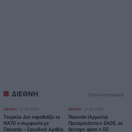
ΔΙΕΘΝΗ
Όλη η κατηγορία
ΔΙΕΘΝΗ
07.08.2026
ΔΙΕΘΝΗ
07.08.2026
Τουρκία: Δεν παραβιάζει το
Πασινιάν (Αρμενία):
ΝΑΤΟ η συμφωνία με
Προτεραιότητα η ΕΑΟΕ, σε
Πακιστάν – Σαουδική Αραβία
δεύτερη φάση η ΕΕ