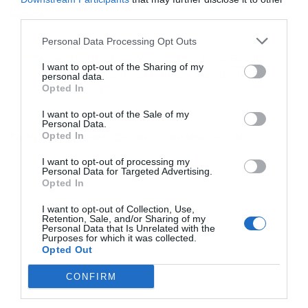
newsletter
metal
third parties.
Personal Data Processing Opt Outs
Ακολουθήστε το Powergame.gr στο
Google
I want to opt-out of the Sharing of my
για άμεση και έγκυρη οικονομική
News
personal data.
Opted In
ενημέρωση!
Αποδέχομαι τους
όρους χρήσης
*
I want to opt-out of the Sale of my
και την πολιτική απορρήτου
Personal Data.
Opted In
TAGS:
ΒΛΑΝΤΙΜΙΡ ΠΟΥΤΙΝ
ΟΥΚΡΑΝΙΑ
ΡΩΣΙΑ
Εγγραφή
I want to opt-out of processing my
Personal Data for Targeted Advertising.
Opted In
I want to opt-out of Collection, Use,
Retention, Sale, and/or Sharing of my
Personal Data that Is Unrelated with the
Purposes for which it was collected.
Opted Out
CONFIRM