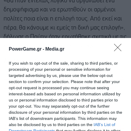
«Θα ήταν εντελώς λογικό να οργανωθεί ένα
δημοψήφισμα και να ερωτηθούν οι αρμένιοι
πολίτες ποια είναι η επιλογή τους. Από εκεί και
πέρα, θα κάνουμε κι εμείς τη δική μας επιλογή»,
δήλωσε ο Πούτιν όταν ερωτήθηκε σχετικά με τις
ευρωπαϊκές φιλοδοξίες του Ερεβάν.
PowerGame.gr -
Media.gr
Διαβάστε επίσης
If you wish to opt-out of the sale, sharing to third parties, or
processing of your personal or sensitive information for
targeted advertising by us, please use the below opt-out
Ρωσία: Περιορισμένη φέτος η παρέλαση για την
section to confirm your selection. Please note that after your
Ημέρα της Νίκης, βολές Πούτιν κατά ΝΑΤΟ
opt-out request is processed you may continue seeing
interest-based ads based on personal information utilized by
us or personal information disclosed to third parties prior to
Πέντε εύκολοι τρόποι για να διατηρήσετε το
your opt-out. You may separately opt-out of the further
Android κινητό σας σαν καινούριο
disclosure of your personal information by third parties on the
IAB’s list of downstream participants. This information may
also be disclosed by us to third parties on the
IAB’s List of
Metallica: Χαμός στο ΟΑΚΑ για τους θρύλους της
Εγγραφή στο
Downstream Participants
that may further disclose it to other