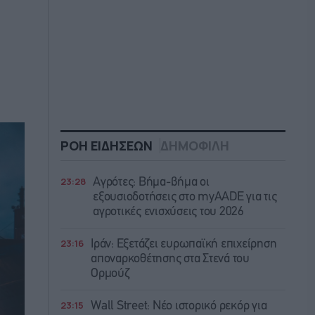
ΡΟΗ ΕΙΔΗΣΕΩΝ
ΔΗΜΟΦΙΛΗ
23:28
Αγρότες: Βήμα-βήμα οι
εξουσιοδοτήσεις στο myAADE για τις
αγροτικές ενισχύσεις του 2026
23:16
Ιράν: Eξετάζει ευρωπαϊκή επιχείρηση
αποναρκοθέτησης στα Στενά του
Ορμούζ
23:15
Wall Street: Νέο ιστορικό ρεκόρ για