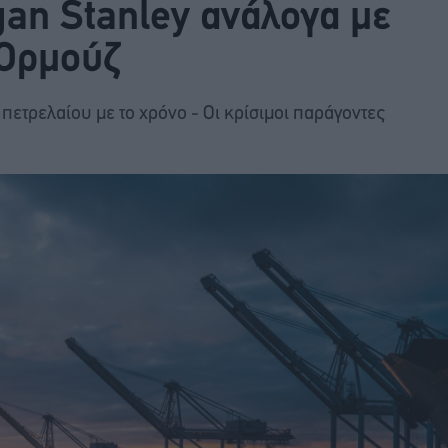
gan Stanley ανάλογα με
 Ορμούζ
πετρελαίου με το χρόνο - Οι κρίσιμοι παράγοντες