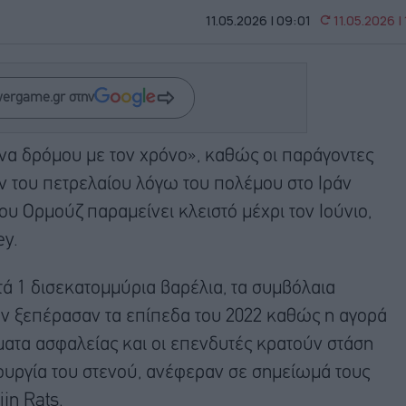
11.05.2026 | 09:01
11.05.2026 |
wergame.gr στην
να δρόμου με τον χρόνο», καθώς οι παράγοντες
 του πετρελαίου λόγω του πολέμου στο Ιράν
ου Ορμούζ παραμείνει κλειστό μέχρι τον Ιούνιο,
ey.
ά 1 δισεκατομμύρια βαρέλια, τα συμβόλαια
ν ξεπέρασαν τα επίπεδα του 2022 καθώς η αγορά
ματα ασφαλείας και οι επενδυτές κρατούν στάση
υργία του στενού, ανέφεραν σε σημείωμά τους
jn Rats.