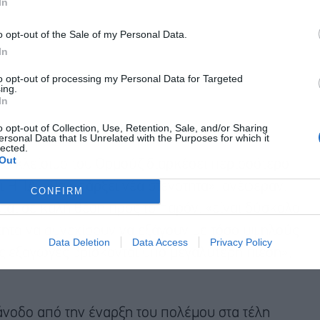
In
o opt-out of the Sale of my Personal Data.
In
to opt-out of processing my Personal Data for Targeted
ing.
In
o opt-out of Collection, Use, Retention, Sale, and/or Sharing
ersonal Data that Is Unrelated with the Purposes for which it
lected.
Out
 το κλείσιμο του Ορμούζ διαρκέσει περισσότερο
οι ΗΠΑ, «θα υπάρξει νέα στενότητα», ανέφεραν.
CONFIRM
ται σε καλή θέση προς το παρόν, «είναι δύσκολο
ότητα να συνεχίσουν να εξάγουν με τόσο υψηλούς
Data Deletion
Data Access
Privacy Policy
κές εξαγωγές βρίσκονται υπό μεγαλύτερη πίεση»,
άνοδο από την έναρξη του πολέμου στα τέλη