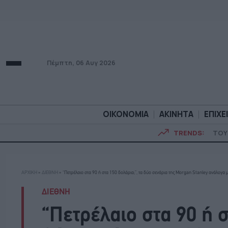
Πέμπτη, 06 Αυγ 2026
ΟΙΚΟΝΟΜΙΑ
ΑΚΙΝΗΤΑ
ΕΠΙΧΕ
TRENDS:
ΤΟΥ
ΟΙΚΟΝΟΜΙΑ
ΑΚΙΝΗΤ
ΑΡΧΙΚΗ
»
ΔΙΕΘΝΗ
»
“Πετρέλαιο στα 90 ή στα 150 δολάρια;”, τα δύο σενάρια της Morgan Stanley ανάλογα μ
ΔΙΕΘΝΗ
“Πετρέλαιο στα 90 ή σ