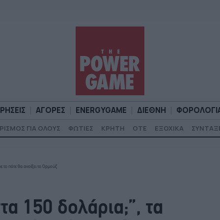
ΙΡΗΣΕΙΣ
ΑΓΟΡΕΣ
ENERGYGAME
ΔΙΕΘΝΗ
ΦΟΡΟΛΟΓΙ
ΡΙΣΜΟΣ ΓΙΑ ΟΛΟΥΣ
ΦΩΤΙΕΣ
ΚΡΗΤΗ
ΟΤΕ
ΕΞΟΧΙΚΑ
ΣΥΝΤΑΞ
Α
ΕΠΙΧΕΙΡΗΣΕΙΣ
ΑΓΟΡΕΣ
ENERGYGAME
ΔΙΕΘΝΗ
Φ
ε το πότε θα ανοίξει το Ορμούζ
τα 150 δολάρια;”, τα