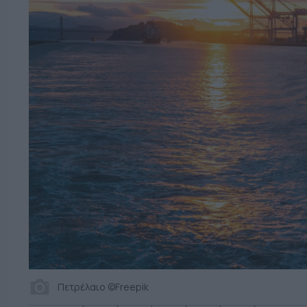
Πετρέλαιο ©Freepik