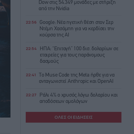
Dow στις 54.349 μονάδες με στήριξη
από την Nvidia
22:56
Google: Νέα ηγετική θέση στον Σερ
Ντέμη Χασάμπη για να κερδίσει την
κούρσα της ΑΙ
22:54
ΗΠΑ: “Επιταγή” 100 δισ. δολαρίων σε
εταιρείες για τους παράνομους
δασμούς
22:41
Το Muse Code της Meta ήρθε για να
ανταγωνιστεί Anthropic και OpenAI
22:27
Ράλι 4% ο χρυσός λόγω δολαρίου και
αποδόσεων ομολόγων
ΟΛΕΣ ΟΙ ΕΙΔΗΣΕΙΣ