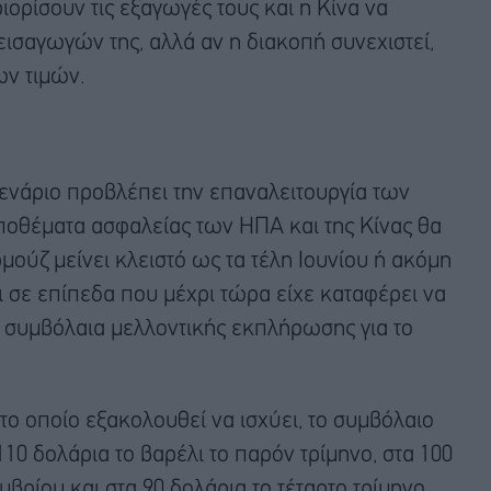
ιορίσουν τις εξαγωγές τους και η Κίνα να
ισαγωγών της, αλλά αν η διακοπή συνεχιστεί,
ων τιμών.
σενάριο προβλέπει την επαναλειτουργία των
αποθέματα ασφαλείας των ΗΠΑ και της Κίνας θα
ούζ μείνει κλειστό ως τα τέλη Ιουνίου ή ακόμη
βει σε επίπεδα που μέχρι τώρα είχε καταφέρει να
 συμβόλαια μελλοντικής εκπλήρωσης για το
το οποίο εξακολουθεί να ισχύει, το συμβόλαιο
 110 δολάρια το βαρέλι το παρόν τρίμηνο, στα 100
εμβρίου και στα 90 δολάρια το τέταρτο τρίμηνο