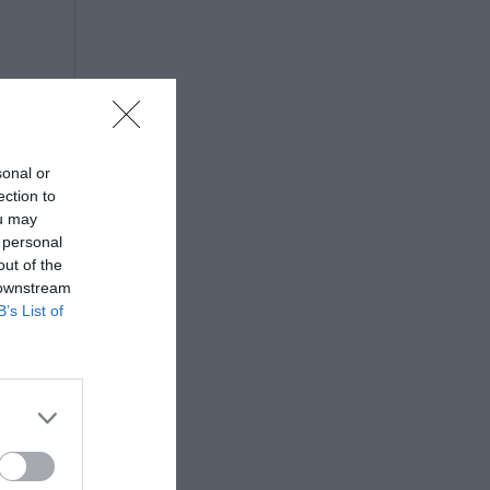
sonal or
ection to
ou may
 personal
out of the
 downstream
B’s List of