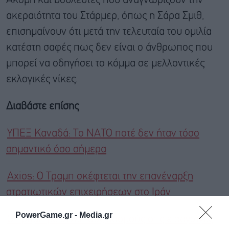
Ακόμη και βουλευτές που αναγνωρίζουν την
ακεραιότητα του Στάρμερ, όπως η Σάρα Σμιθ,
επισημαίνουν ότι μετά την τελευταία του ομιλία
κατέστη σαφές πως δεν είναι ο άνθρωπος που
μπορεί να οδηγήσει το κόμμα σε μελλοντικές
εκλογικές νίκες.
Διαβάστε επίσης
YΠΕΞ Καναδά: Το ΝΑΤΟ ποτέ δεν ήταν τόσο
σημαντικό όσο σήμερα
Axios: Ο Τραμπ σκέφτεται την επανέναρξη
στρατιωτικών επιχειρήσεων στο Ιράν
PowerGame.gr -
Media.gr
Ο Τραμπ μειώνει τους δασμούς στις εισαγωγές