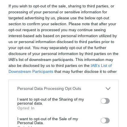
κρέατος για να ανακόψει το ράλι τιμών
If you wish to opt-out of the sale, sharing to third parties, or
processing of your personal or sensitive information for
targeted advertising by us, please use the below opt-out
section to confirm your selection. Please note that after your
Ακολουθήστε το Powergame.gr στο
Google
opt-out request is processed you may continue seeing
για άμεση και έγκυρη οικονομική
News
interest-based ads based on personal information utilized by
ενημέρωση!
us or personal information disclosed to third parties prior to
your opt-out. You may separately opt-out of the further
disclosure of your personal information by third parties on the
TAGS:
ΑΓΓΛΙΑ
ΚΙΡ ΣΤΑΡΜΕΡ
IAB’s list of downstream participants. This information may
also be disclosed by us to third parties on the
IAB’s List of
Downstream Participants
that may further disclose it to other
third parties.
Personal Data Processing Opt Outs
I want to opt-out of the Sharing of my
personal data.
Opted In
I want to opt-out of the Sale of my
Personal Data.