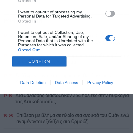
Opted In
I want to opt-out of processing my
Personal Data for Targeted Advertising.
ΡΟΗ ΕΙΔΗΣΕΩΝ
ΔΗΜΟΦΙΛΗ
Opted In
I want to opt-out of Collection, Use,
18:20
Στουρνάρας: “Απολύτως επιθυμητή η ξένη
Retention, Sale, and/or Sharing of my
Personal Data that Is Unrelated with the
συμμετοχή στο κεφάλαιο των ελληνικών τραπεζών”
Purposes for which it was collected.
Opted Out
17:55
Ανερχόμενη επικερδής βιομηχανία ο καθαρισμός των
CONFIRM
απορριμμάτων στο διάστημα
17:31
Σε 57χρονη ανήκει η σορός που βρέθηκε στον
Λυκαβηττό
Data Deletion
Data Access
Privacy Policy
17:16
Δια θαλάσσης διασώθηκαν 254 πολίτες στην πυρκαγιά
της Αττικοβοιωτίας
16:56
Επίθεση με βλήμα σε πλοίο στα ανοικτά του Ομάν ενώ
αναμένονται εξελίξεις στο Ορμούζ